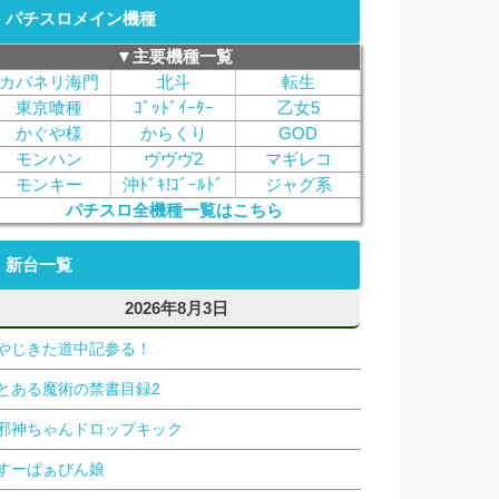
パチスロメイン機種
▼主要機種一覧
カバネリ海門
北斗
転生
東京喰種
ｺﾞｯﾄﾞｲｰﾀｰ
乙女5
かぐや様
からくり
GOD
モンハン
ヴヴヴ2
マギレコ
モンキー
沖ﾄﾞｷ!ｺﾞｰﾙﾄﾞ
ジャグ系
パチスロ全機種一覧はこちら
新台一覧
2026年8月3日
やじきた道中記参る！
とある魔術の禁書目録2
邪神ちゃんドロップキック
すーぱぁびん娘