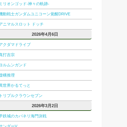
ミリオンゴッド-神々の軌跡-
機動戦士ガンダムユニコーン覚醒DRIVE
アニマルスロット ドッチ
2026年4月6日
アクダマドライブ
真打吉宗
ヨルムンガンド
虚構推理
異世界かるてっと
トリプルクラウンセブン
2026年3月2日
甲鉄城のカバネリ海門決戦
サンダーV