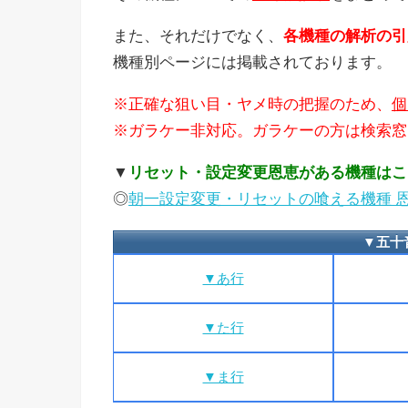
また、それだけでなく、
各機種の解析の引
機種別ページには掲載されております。
※正確な狙い目・ヤメ時の把握のため、
個
※ガラケー非対応。ガラケーの方は検索窓
▼
リセット・設定変更恩恵がある機種はこ
◎
朝一設定変更・リセットの喰える機種 
▼五十
▼あ行
▼た行
▼ま行