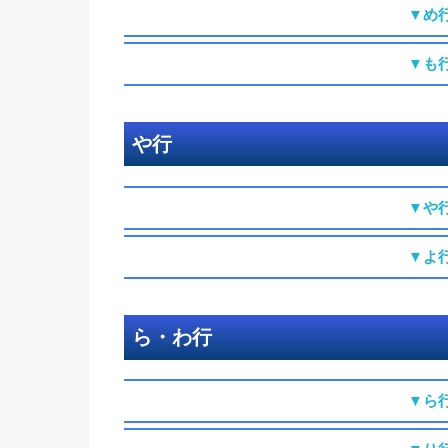
▼め
▼も
や行
▼や
▼よ
ら・わ行
▼ら