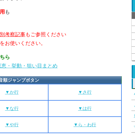
用
も
別考察記事
もご参照ください
をお使いください。
ちら
恩恵・挙動・狙い目まとめ
音順ジャンプボタン
▼か行
▼さ行
▼な行
▼は行
▼や行
▼ら・わ行