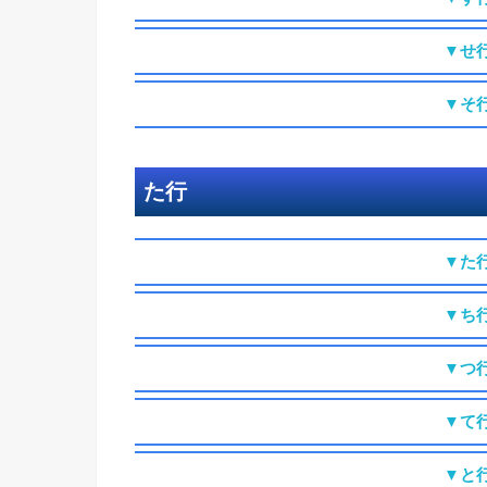
▼せ
▼そ
た行
▼た
▼ち
▼つ
▼て
▼と