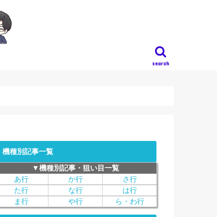
search
機種別記事一覧
▼機種別記事・狙い目一覧
あ行
か行
さ行
た行
な行
は行
ま行
や行
ら・わ行