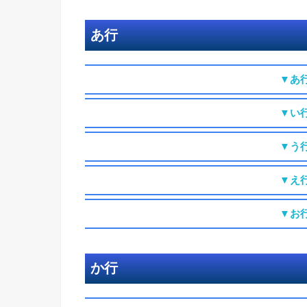
あ行
▼あ
▼い
▼う
▼え
▼お
か行