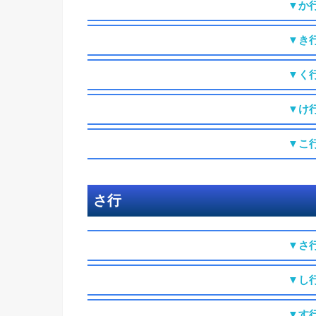
▼か
▼き
▼く
▼け
▼こ
さ行
▼さ
▼し
▼す