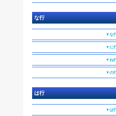
な行
▼な
▼に
▼ね
▼の
は行
▼は