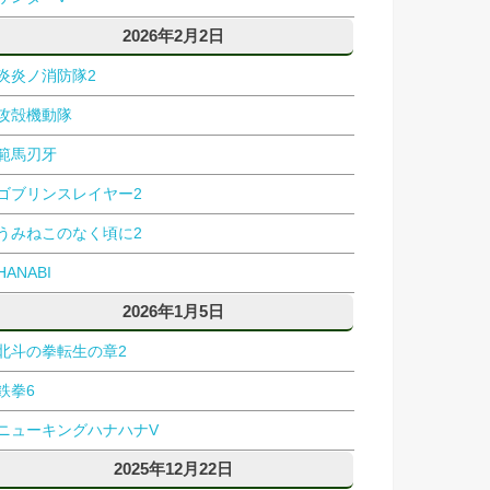
2026年2月2日
炎炎ノ消防隊2
攻殻機動隊
範馬刃牙
ゴブリンスレイヤー2
うみねこのなく頃に2
HANABI
2026年1月5日
北斗の拳転生の章2
鉄拳6
ニューキングハナハナV
2025年12月22日