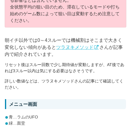
る影響などは含んでいません。
全状態平均の狙い目のため、滞在しているモードや打ち
始めのゲーム数によって狙い目は変動するため注意して
ください。
朝イチ以外では0～4スルーでは機械割はそこまで大きく
変化しない傾向があると
ツラヌキメソッド
さんが記事
内で紹介されています。
リセット後はスルー回数で少し期待値が変動しますが、AT後であ
れば3スルー以内は気にする必要はなさそうです。
詳しい数値などは、ツラヌキメソッドさんの記事にて確認してく
ださい。
メニュー画面
青…ラムのUFO
緑…面堂