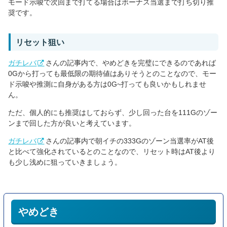
モード示唆で次回まで打てる場合はボーナス当選まで打ち切り推
奨です。
リセット狙い
ガチレバ
さんの記事内で、やめどきを完璧にできるのであれば
0Gから打っても最低限の期待値はありそうとのことなので、モー
ド示唆や推測に自身がある方は0G~打っても良いかもしれませ
ん。
ただ、個人的にも推奨はしておらず、少し回った台を111Gのゾー
ンまで回した方が良いと考えています。
ガチレバ
さんの記事内で朝イチの333Gのゾーン当選率がAT後
と比べて強化されているとのことなので、リセット時はAT後より
も少し浅めに狙っていきましょう。
やめどき