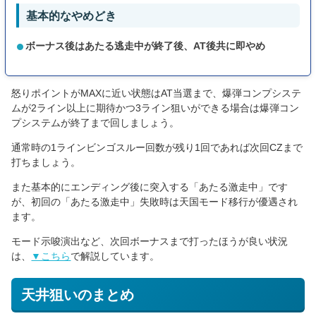
基本的なやめどき
ボーナス後はあたる逃走中が終了後、AT後共に即やめ
怒りポイントがMAXに近い状態はAT当選まで、爆弾コンプシステ
ムが2ライン以上に期待かつ3ライン狙いができる場合は爆弾コン
プシステムが終了まで回しましょう。
通常時の1ラインビンゴスルー回数が残り1回であれば次回CZまで
打ちましょう。
また基本的にエンディング後に突入する「あたる激走中」です
が、初回の「あたる激走中」失敗時は天国モード移行が優遇され
ます。
モード示唆演出など、次回ボーナスまで打ったほうが良い状況
は、
▼こちら
で解説しています。
天井狙いのまとめ