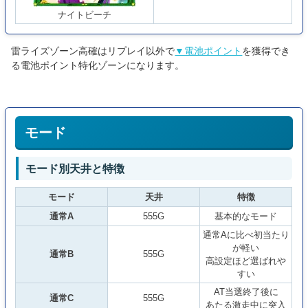
ナイトビーチ
雷ライズゾーン高確はリプレイ以外で
▼電池ポイント
を獲得でき
る電池ポイント特化ゾーンになります。
モード
モード別天井と特徴
モード
天井
特徴
通常A
555G
基本的なモード
通常Aに比べ初当たり
が軽い
通常B
555G
高設定ほど選ばれや
すい
AT当選終了後に
通常C
555G
あたる激走中に突入