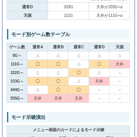
通常D
333G
天井が333G+α
天国
111G
天井が111G+α
モード別ゲーム数テーブル
ゲーム数
通常A
通常B
通常C
通常D
天国
0G～
△
△
△
△
△
111G～
◯
◯
△
◯
天井
222G～
△
△
◯
△
－
333G～
◯
◯
△
天井
－
444G～
△
◯
◯
－
－
555G～
天井
天井
天井
－
－
モード示唆演出
メニュー画面のカードによるモード示唆