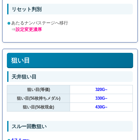
リセット判別
あたるナンパステージへ移行
⇒
設定変更濃厚
狙い目
天井狙い目
狙い目(等価)
320G~
狙い目(56枚持ちメダル)
330G~
狙い目(56枚現金)
430G~
スルー回数狙い
4スルー~