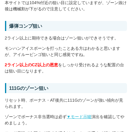
本サイトでは104%付近の狙い目に設定していますが、ゾーン抜け
後は機械割が下がるので注意してください。
爆弾コンプ狙い
2ライン以上に期待できる場合はゾーン狙いができそうです。
モンハンアイスボーンを打ったことある方はわかると思います
が、アイルービンゴ狙いと同じ感覚ですね。
2ライン以上のCZ以上の恩恵
をしっかり受けれるような配置の台
は狙い目になります。
111Gのゾーン狙い
リセット時、ボーナス・AT後共に111Gのゾーンが強い傾向が見
られます。
ゾーンでボーナス非当選時は必ず
▼モード示唆
演出を確認してや
めましょう。