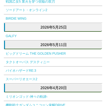
戦国乙女5 業火を穿つ宿焔の双刃
ソードアート・オンライン2
BIRDIE WING
2026年5月25日
GALFY
2026年5月11日
ビッグドリーム THE GOLDEN PUSHER
タクトオーパス デスティニー
バイオハザードRE:3
スーパーリオエース2
2026年4月20日
ミリオンゴッド-神々の軌跡-
機動戦士ガンダムユニコーン覚醒DRIVE