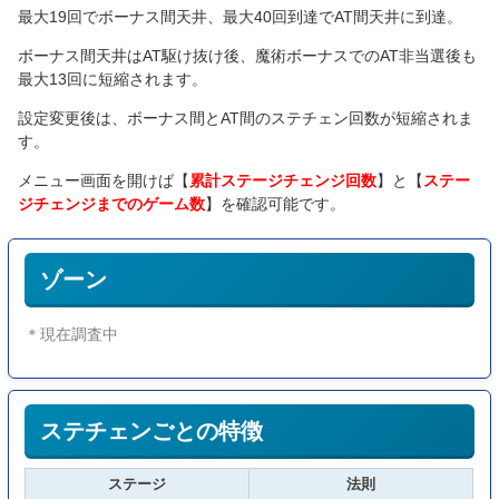
最大19回でボーナス間天井、最大40回到達でAT間天井に到達。
ボーナス間天井はAT駆け抜け後、魔術ボーナスでのAT非当選後も
最大13回に短縮されます。
設定変更後は、ボーナス間とAT間のステチェン回数が短縮されま
す。
メニュー画面を開けば【
累計ステージチェンジ回数
】と【
ステー
ジチェンジまでのゲーム数
】を確認可能です。
ゾーン
＊現在調査中
ステチェンごとの特徴
ステージ
法則