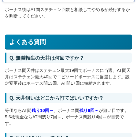
ボーナス後はAT間ステチェン回数と相談してやめるか続行するか
を判断してください。
よくある質問
Q. 無職転生の天井は何回ですか？
ボーナス間天井はステチェン最大19回でボーナスに当選、AT間天
井はステチェン最大40回でエピソードボーナスに当選します。設
定変更後はボーナス間13回、AT間17回に短縮されます。
Q. 天井狙いはどこから打てばいいですか？
等価ならAT間
残り10回～
、ボーナス間
残り6回～
が狙い目です。
5.6枚現金ならAT間残り7回～、ボーナス間残り4回～が目安で
す。