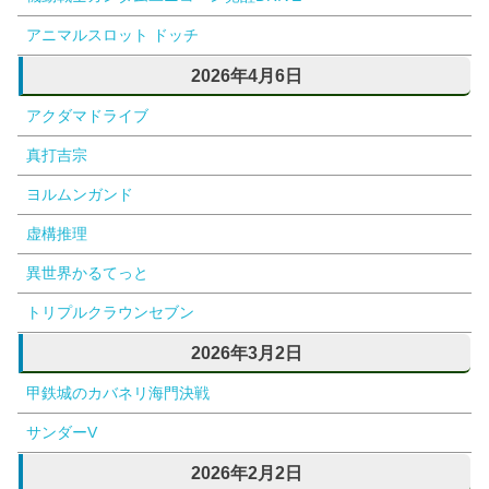
アニマルスロット ドッチ
2026年4月6日
アクダマドライブ
真打吉宗
ヨルムンガンド
虚構推理
異世界かるてっと
トリプルクラウンセブン
2026年3月2日
甲鉄城のカバネリ海門決戦
サンダーV
2026年2月2日