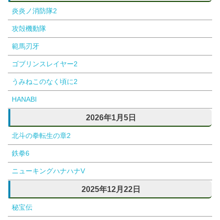
炎炎ノ消防隊2
攻殻機動隊
範馬刃牙
ゴブリンスレイヤー2
うみねこのなく頃に2
HANABI
2026年1月5日
北斗の拳転生の章2
鉄拳6
ニューキングハナハナV
2025年12月22日
秘宝伝