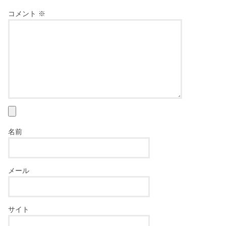
コメント
※
名前
メール
サイト