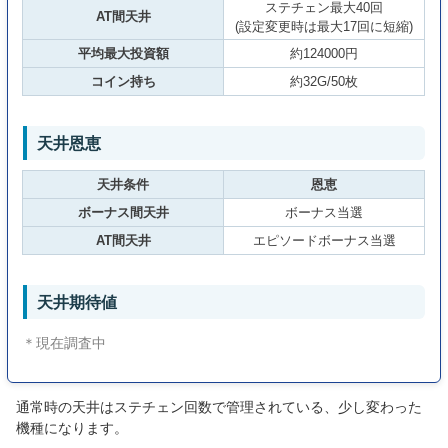
ステチェン最大40回
AT間天井
(設定変更時は最大17回に短縮)
平均最大投資額
約124000円
コイン持ち
約32G/50枚
天井恩恵
天井条件
恩恵
ボーナス間天井
ボーナス当選
AT間天井
エピソードボーナス当選
天井期待値
＊現在調査中
通常時の天井はステチェン回数で管理されている、少し変わった
機種になります。