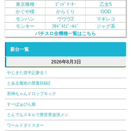
東京喰種
ｺﾞｯﾄﾞｲｰﾀｰ
乙女5
かぐや様
からくり
GOD
モンハン
ヴヴヴ2
マギレコ
モンキー
沖ﾄﾞｷ!ｺﾞｰﾙﾄﾞ
ジャグ系
パチスロ全機種一覧はこちら
新台一覧
2026年8月3日
やじきた道中記参る！
とある魔術の禁書目録2
邪神ちゃんドロップキック
すーぱぁびん娘
とんでもスキルで異世界放浪メシ
ワールドダイスター