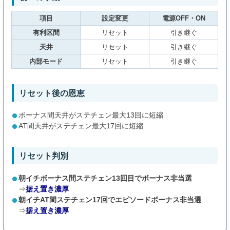
項目
設定変更
電源OFF・ON
有利区間
リセット
引き継ぐ
天井
リセット
引き継ぐ
内部モード
リセット
引き継ぐ
リセット後の恩恵
ボーナス間天井がステチェン最大13回に短縮
AT間天井がステチェン最大17回に短縮
リセット判別
朝イチボーナス間ステチェン13回目でボーナス非当選
⇒
据え置き濃厚
朝イチAT間ステチェン17回でエピソードボーナス非当選
⇒
据え置き濃厚