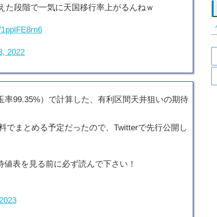
超えた段階で一気に天国移行率上がるんねｗ
m/1pplFE8rn6
, 2022
玉率99.35%）で計算した、有利区間天井狙いの期待
でまとめる予定だったので、Twitterで先行公開し
期待値表を見る前に必ず読んで下さい！
 2023