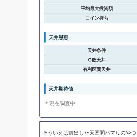
平均最大投資額
コイン持ち
天井恩恵
天井条件
G数天井
有利区間天井
天井期待値
＊現在調査中
そういえば前出した天国間ハマりのやつ、