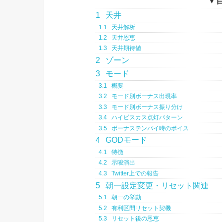
▼
1
天井
1.1
天井解析
1.2
天井恩恵
1.3
天井期待値
2
ゾーン
3
モード
3.1
概要
3.2
モード別ボーナス出現率
3.3
モード別ボーナス振り分け
3.4
ハイビスカス点灯パターン
3.5
ボーナステンパイ時のボイス
4
GODモード
4.1
特徴
4.2
示唆演出
4.3
Twitter上での報告
5
朝一設定変更・リセット関連
5.1
朝一の挙動
5.2
有利区間リセット契機
5.3
リセット後の恩恵