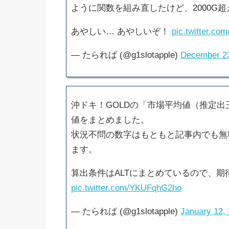
ように関数を組み直したけど、2000G
あやしい… あやしいぞ！
pic.twitter.co
— たられば (@g1slotapple)
December 23
沖ドキ！GOLDの「市場平均値（推定出
値をまとめました。
状況不問の数字はもともと記事内でも無料
ます。
算出条件はALTにまとめているので、
pic.twitter.com/YKUFqhG2ho
— たられば (@g1slotapple)
January 12,