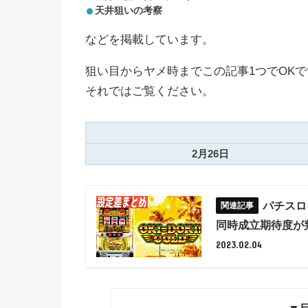
天井狙いの考察
などを掲載しています。
狙い目からヤメ時までこの記事1つでOKで
それではご覧ください。
2月26日
パチスロ
同時成立期待度が
2023.02.04