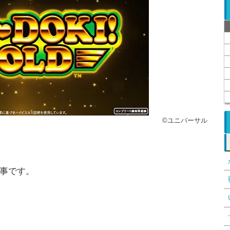
©ユニバーサル
事です。