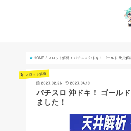
HOME
スロット解析
パチスロ 沖ドキ！ ゴールド 天井
スロット解析
2023.02.26
2023.04.18
パチスロ 沖ドキ！ ゴール
ました！