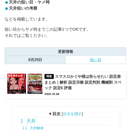
天井の狙い目・ヤメ時
天井狙いの考察
などを掲載しています。
狙い目からヤメ時までこの記事1つでOKです。
それではご覧ください。
更新情報
8月29日
狙い目
スマスロかぐや様は告らせたい 設定差
まとめ｜解析 設定示唆 設定判別 機械割 スペ
ック 設定6 評価
2024.10.08
▼目次
[
目次を隠す
]
1
天井
1.1
天井解析