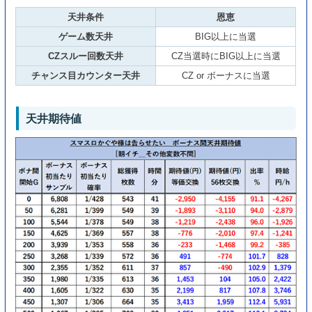
天井条件
恩恵
ゲーム数天井
BIG以上に当選
CZスルー回数天井
CZ当選時にBIG以上に当選
チャンス目カウンター天井
CZ or ボーナスに当選
天井期待値