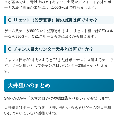
メが基本です。青以上のアイキャッチ出現やデフォルト以外のボ
ーナス終了画面が出た場合も100G+αまで打ちましょう。
Q. リセット（設定変更）後の恩恵は何ですか？
ゲーム数天井が800G+αに短縮されます。リセット狙いはCZ0スル
ーなら330G～、CZ1スルーなら更に浅くから狙えます。
Q. チャンス目カウンター天井とは何ですか？
チャンス目が30回成立するとCZまたはボーナスに当選する天井で
す。ゾーン狙いとしてチャンス目カウンター23回～から狙えま
す。
天井狙いのまとめ
SANKYOから「
スマスロ かぐや様は告らせたい
」が登場します。
天井恩恵はボーナス当選、天井が深いためあまりゲーム数天井狙
いには向いていない機種ですね。