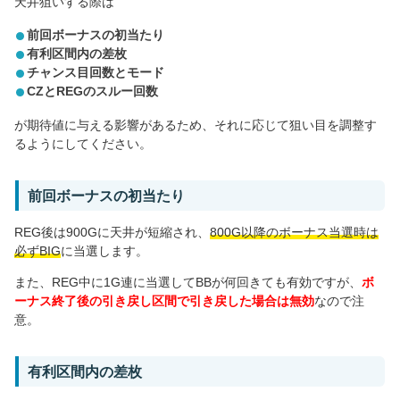
天井狙いする際は
前回ボーナスの初当たり
有利区間内の差枚
チャンス目回数とモード
CZとREGのスルー回数
が期待値に与える影響があるため、それに応じて狙い目を調整す
るようにしてください。
前回ボーナスの初当たり
REG後は900Gに天井が短縮され、
800G以降のボーナス当選時は
必ずBIG
に当選します。
また、REG中に1G連に当選してBBが何回きても有効ですが、
ボ
ーナス終了後の引き戻し区間で引き戻した場合は無効
なので注
意。
有利区間内の差枚