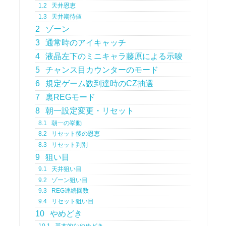
1.2
天井恩恵
1.3
天井期待値
2
ゾーン
3
通常時のアイキャッチ
4
液晶左下のミニキャラ藤原による示唆
5
チャンス目カウンターのモード
6
規定ゲーム数到達時のCZ抽選
7
裏REGモード
8
朝一設定変更・リセット
8.1
朝一の挙動
8.2
リセット後の恩恵
8.3
リセット判別
9
狙い目
9.1
天井狙い目
9.2
ゾーン狙い目
9.3
REG連続回数
9.4
リセット狙い目
10
やめどき
10.1
基本的なやめどき