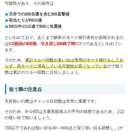
可能性があり、その条件は
天井でのBB当選を含むBB直撃後
初当たりがREG後
REG中の1G連でBBに当選後
といわれており、あくまで解析のモード移行条件が反映されるの
は
CZ経由のBB後
、
引き戻しBB終了時
の2つであるといわれてい
ます。
そのため、
累計スルー回数が多い台は専用のモード移行をしてお
らず、高モードに滞在している可能性が高くなっている
ので狙う
際は累計のスルー回数に注目しましょう。
狙う際の注意点
天井狙いの際はチャンス目回数は非常に重要です。
そのため、8~14回は大量実践地上の平均の状態であるため、上記
の狙い目で狙いましょう。
7回以下であれば狙い目を40～60Gほど深く狙い目を調整し、(チ