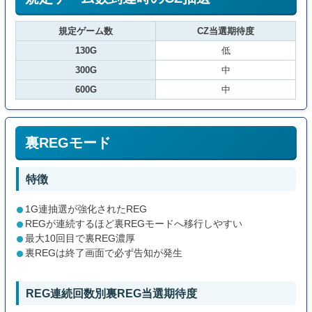
規定ゲーム数
CZ当選期待度
130G
低
300G
中
600G
中
裏REGモード
特徴
1G連抽選が強化されたREG
REGが連続するほど裏REGモードへ移行しやすい
最大10回目で裏REG濃厚
裏REGは終了画面で必ず告知が発生
REG連続回数別裏REG当選期待度