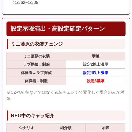
平均獲得枚数…約230枚
⇒1/362~1/335
ﾎﾞｰﾅｽ「BIGボーナス」
1G連期待度…45%
平均獲得枚数…約490枚
ﾎﾞｰﾅｽ「スーパーBIGボーナス」
1G連期待度…45%
設定示唆演出・高設定確定パターン
通常時
ミニ藤原の衣装チェンジ
通常時はチャンス目規定回数到達でCZやボーナスを抽選。
ミニ藤原の衣装
示唆
ステージが夕方や夜に移行すればチャンス目出現率がアップ！
ラブ探偵→制服
設定2以上濃厚
体操着→ラブ探偵
設定4以上濃厚
CZ中
体操着→制服
設定6濃厚
CZ「告らせたいチャレンジ」は、15G+α継続し、狙え演出が成功
※CZやAT後などではなく衣装チェンジで変化した場合のみが対
でボーナス当選となります。
象
ボーナス・AT中
REG中のキャラ紹介
ボーナスは純増約9.0枚の擬似ボーナスとなっており、ボーナスル
シナリオ
紹介順
示唆
ープ率は最大で約80%となっています。