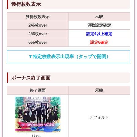
獲得枚数表示
獲得枚数表示
示唆
246枚over
偶数設定確定
456枚over
設定4以上確定
666枚over
設定6確定
▼特定枚数表示出現率（タップで開閉）
ボーナス終了画面
終了画面
示唆
デフォルト
枠なし