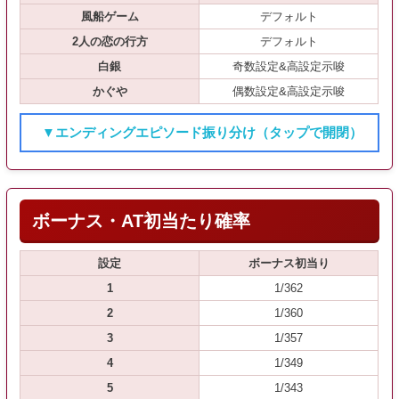
風船ゲーム
デフォルト
2人の恋の行方
デフォルト
白銀
奇数設定&高設定示唆
かぐや
偶数設定&高設定示唆
▼エンディングエピソード振り分け（タップで開閉）
ボーナス・AT初当たり確率
設定
ボーナス初当り
1
1/362
2
1/360
3
1/357
4
1/349
5
1/343