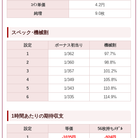
ｺｲﾝ単価
4.2円
純増
9.0枚
スペック･機械割
設定
ボーナス初当り
機械割
1
1/362
97.7%
2
1/360
98.8%
3
1/357
101.2%
4
1/349
105.8%
5
1/343
110.8%
6
1/335
114.9%
1時間あたりの期待収支
設定
等価
56枚持ちﾒﾀﾞﾙ
1
-1035円
-924円