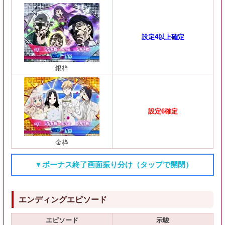
設定4以上確定
銀枠
設定6確定
金枠
▼ボーナス終了画面振り分け（タップで開閉）
エンディングエピソード
エピソード
示唆