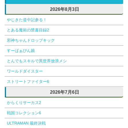
2026年8月3日
やじきた道中記参る！
とある魔術の禁書目録2
邪神ちゃんドロップキック
すーぱぁびん娘
とんでもスキルで異世界放浪メシ
ワールドダイスター
ストリートファイター6
2026年7月6日
からくりサーカス2
戦国コレクション6
ULTRAMAN 最終決戦