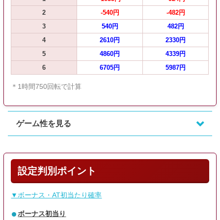
2
-540円
-482円
3
540円
482円
4
2610円
2330円
5
4860円
4339円
6
6705円
5987円
＊1時間750回転で計算
ゲーム性を見る
ｹﾞｰﾑ性
通常時
チャンス目規定回数到達でCZやAT
設定判別ポイント
契機…チャンス目や規定ゲーム数
CZ「告らせたいチャレンジ」
期待度…58%
▼ボーナス・AT初当たり確率
ベルナビ…7回
ﾎﾞｰﾅｽ「レギュラーボーナス」
平均獲得枚数…約83枚
ボーナス初当り