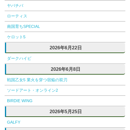
ヤバチバ
ローティス
南国育ちSPECIAL
ケロット5
2026年6月22日
ダークハイビ
2026年6月8日
戦国乙女5 業火を穿つ宿焔の双刃
ソードアート・オンライン2
BIRDIE WING
2026年5月25日
GALFY