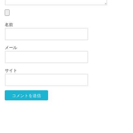
名前
メール
サイト