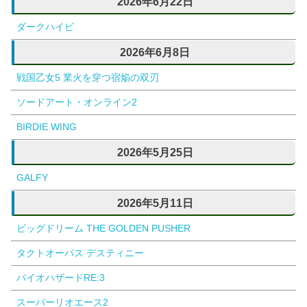
2026年6月22日
ダークハイビ
2026年6月8日
戦国乙女5 業火を穿つ宿焔の双刃
ソードアート・オンライン2
BIRDIE WING
2026年5月25日
GALFY
2026年5月11日
ビッグドリーム THE GOLDEN PUSHER
タクトオーパス デスティニー
バイオハザードRE:3
スーパーリオエース2