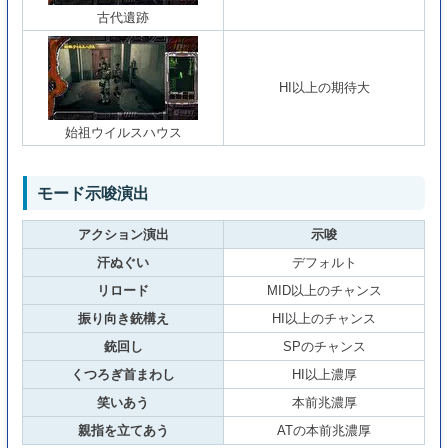
古代遺跡
HI以上の期待大
始祖ウイルスハウス
モード示唆演出
アクション演出
示唆
汗ぬぐい
デフォルト
リロード
MID以上のチャンス
振り向き銃構え
HI以上のチャンス
銃回し
SPのチャンス
くつろぎ首まわし
HI以上濃厚
笑いあう
本前兆濃厚
親指を立てあう
ATの本前兆濃厚