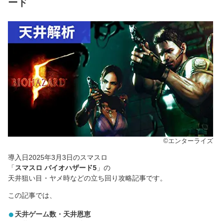
ード
©エンターライズ
導入日2025年3月3日のスマスロ
「
スマスロ バイオハザード5
」の
天井狙い目・ヤメ時などの立ち回り攻略記事です。
この記事では、
天井ゲーム数・天井恩恵