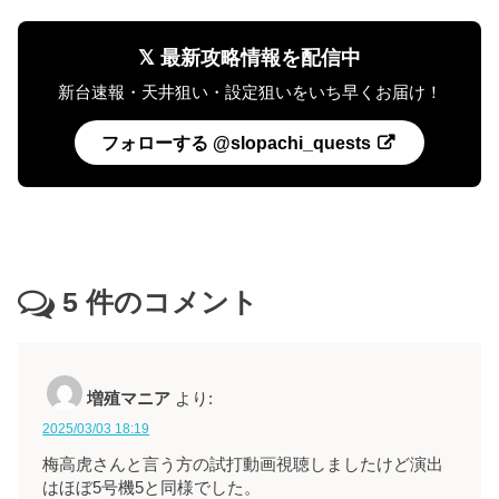
𝕏 最新攻略情報を配信中
新台速報・天井狙い・設定狙いをいち早くお届け！
フォローする @slopachi_quests
5
件のコメント
増殖マニア
より:
2025/03/03 18:19
梅高虎さんと言う方の試打動画視聴しましたけど演出
はほぼ5号機5と同様でした。