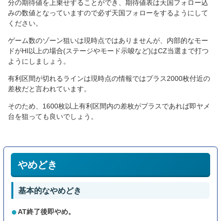
分の期待値を上乗せすることができ、期待値表は天国フォロー込
みの数値となっていますので必ず天国フォローをするようにして
ください。
ゲーム数のゾーン狙いは現時点ではありませんが、内部的なモー
ドがHI以上の場合(ステージやモード示唆など)はCZ当選まで打つ
ようにしましょう。
有利区間が切れるラインは現時点の情報ではプラス2000枚付近の
差枚だと言われています。
そのため、1600枚以上有利区間内の差枚がプラスであれば即ヤメ
台を狙っても良いでしょう。
やめどき
基本的なやめどき
AT終了後即やめ。