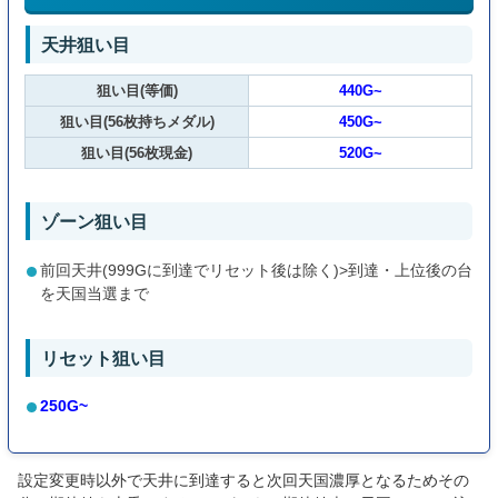
天井狙い目
狙い目(等価)
440G~
狙い目(56枚持ちメダル)
450G~
狙い目(56枚現金)
520G~
ゾーン狙い目
前回天井(999Gに到達でリセット後は除く)>到達・上位後の台
を天国当選まで
リセット狙い目
250G~
設定変更時以外で天井に到達すると次回天国濃厚となるためその