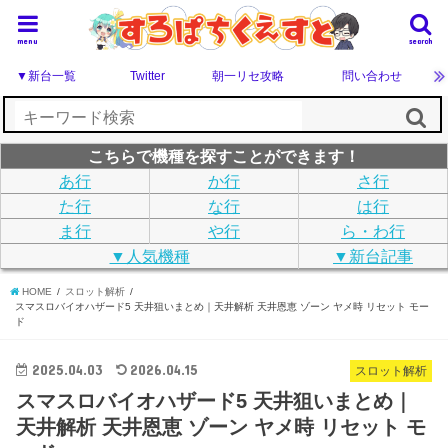
menu
search
▼新台一覧
Twitter
朝一リセ攻略
問い合わせ
こちらで機種を探すことができます！
あ行
か行
さ行
た行
な行
は行
ま行
や行
ら・わ行
▼人気機種
▼新台記事
HOME
スロット解析
スマスロバイオハザード5 天井狙いまとめ｜天井解析 天井恩恵 ゾーン ヤメ時 リセット モー
ド
2025.04.03
2026.04.15
スロット解析
スマスロバイオハザード5 天井狙いまとめ｜
天井解析 天井恩恵 ゾーン ヤメ時 リセット モ