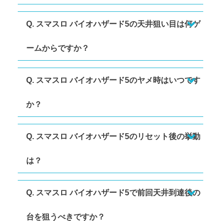
A. ゲーム数天井は最大999G＋αで、AT当選＋次回天国濃厚
Q. スマスロ バイオハザード5の天井狙い目は何ゲ
の恩恵があります。設定変更後は666G＋αに短縮されま
す。
ームからですか？
A. 等価交換の場合は440G〜、56枚持ちメダルは450G〜、
Q. スマスロ バイオハザード5のヤメ時はいつです
56枚現金は520G〜が目安です。リセット後（設定変更後）
は250G〜が狙い目となります。
か？
A. 基本的にAT終了後即ヤメでOKです。ただし、前回天井
Q. スマスロ バイオハザード5のリセット後の挙動
到達時（リセット後は除く）は天国をフォローしてくださ
い。AT中のエピソードが6以降であれば天国まで打つのも選
は？
択肢です。有利区間内の差枚が＋1400枚以上あれば次回AT
当選までフォローしても良いでしょう。
A. 設定変更後は有利区間・天井・内部モードがすべてリセ
Q. スマスロ バイオハザード5で前回天井到達後の
ットされ、天井が666G＋αに短縮されます。電源OFF・ON
の場合は有利区間・天井・内部モードをすべて引き継ぎま
台を狙うべきですか？