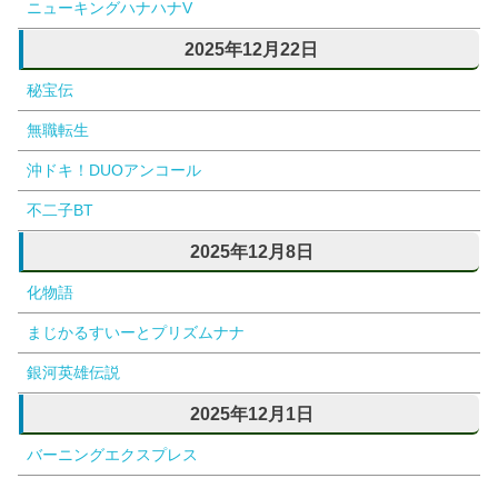
ニューキングハナハナV
2025年12月22日
秘宝伝
無職転生
沖ドキ！DUOアンコール
不二子BT
2025年12月8日
化物語
まじかるすいーとプリズムナナ
銀河英雄伝説
2025年12月1日
バーニングエクスプレス