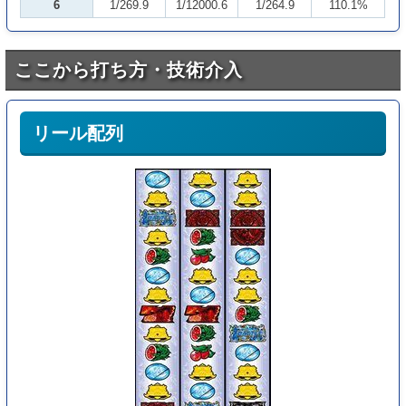
6
1/269.9
1/12000.6
1/264.9
110.1%
ここから打ち方・技術介入
リール配列