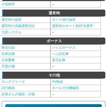
小役確率
–
通常時
通常時の抽選
モード移行抽選
通常時の高確濃厚演出
通常時のモード別AT当選率
七星システム
–
ボーナス
死合の刻
バトルボーナス
伝承試練
へぷぽ乱舞
伝承勝舞
蒼天乱舞
天授の儀
–
その他
ロングフリーズ
PV動画
試打動画
ホールでの機械割
読者さんの感想・評価
–