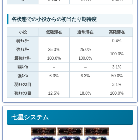
各状態での小役からの初当たり期待度
小役
低確滞在
通常滞在
高確滞在
弱ﾁｪﾘｰ
–
–
0.4%
強ﾁｪﾘｰ
25.0%
25.0%
100.0%
最強ﾁｪﾘｰ
100.0%
100.0%
弱ｽｲｶ
–
–
3.1%
強ｽｲｶ
6.3%
6.3%
50.0%
弱ﾁｬﾝｽ目
–
–
3.1%
強ﾁｬﾝｽ目
12.5%
18.8%
100.0%
七星システム