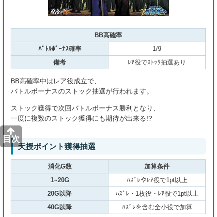
BB高確率
ﾊﾞﾄﾙﾎﾞｰﾅｽ確率
1/9
備考
ﾚｱ役でｽﾄｯｸ抽選あり
BB高確率中はレア役成立で、
バトルボーナスのストック抽選が行われます。
ストック獲得で次回バトルボーナス勝利となり、
一度に複数のストック獲得にも期待が出来る!?
目次
天授ポイント獲得抽選
消化G数
加算条件
1~20G
ﾊｽﾞﾚやﾚｱ役で1pt以上
20G以降
ﾊｽﾞﾚ・1枚役・ﾚｱ役で1pt以上
40G以降
ﾊｽﾞﾚを含む全小役で加算