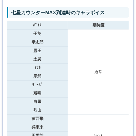
七星カウンターMAX到達時のキャラボイス
ﾎﾞｲｽ
期待度
子英
拳志郎
霊王
太炎
ﾔｻｶ
通常
宗武
ｷﾞｰｽﾞ
飛燕
白鳳
烈山
黄西飛
呉東来
田学芳
ﾁｬﾝｽ