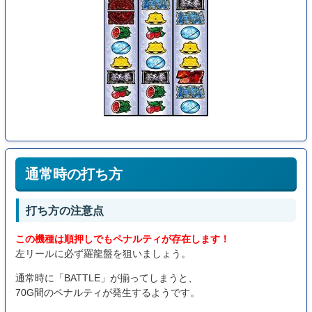
通常時の打ち方
打ち方の注意点
この機種は順押しでもペナルティが存在します！
左リールに必ず羅龍盤を狙いましょう。
通常時に「BATTLE」が揃ってしまうと、
70G間のペナルティが発生するようです。