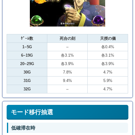
ｹﾞｰﾑ数
死合の刻
天授の儀
1~5G
–
各0.4%
6~19G
各3.1%
各3.1%
20~29G
各3.9%
各3.9%
30G
7.8%
4.7%
31G
9.4%
5.9%
32G
–
4.7%
モード移行抽選
低確滞在時