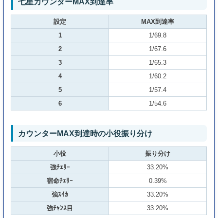
七星カウンターMAX到達率
設定
MAX到達率
1
1/69.8
2
1/67.6
3
1/65.3
4
1/60.2
5
1/57.4
6
1/54.6
カウンターMAX到達時の小役振り分け
小役
振り分け
強ﾁｪﾘｰ
33.20%
宿命ﾁｪﾘｰ
0.39%
強ｽｲｶ
33.20%
強ﾁｬﾝｽ目
33.20%