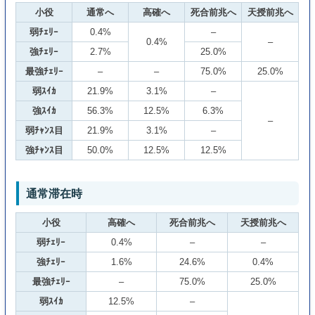
小役
通常へ
高確へ
死合前兆へ
天授前兆へ
弱ﾁｪﾘｰ
0.4%
–
0.4%
–
強ﾁｪﾘｰ
2.7%
25.0%
最強ﾁｪﾘｰ
–
–
75.0%
25.0%
弱ｽｲｶ
21.9%
3.1%
–
強ｽｲｶ
56.3%
12.5%
6.3%
–
弱ﾁｬﾝｽ目
21.9%
3.1%
–
強ﾁｬﾝｽ目
50.0%
12.5%
12.5%
通常滞在時
小役
高確へ
死合前兆へ
天授前兆へ
弱ﾁｪﾘｰ
0.4%
–
–
強ﾁｪﾘｰ
1.6%
24.6%
0.4%
最強ﾁｪﾘｰ
–
75.0%
25.0%
弱ｽｲｶ
12.5%
–