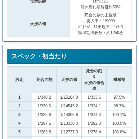
伝承試練
1ｾｯﾄ32G
引き戻し期待度約50%
死合の刻の上位版
突入率：1/9000
天授の儀
ﾊﾞﾄﾙﾎﾞｰﾅｽ出現率：1/3.3
獲得期待枚数：約1250枚
スペック・初当たり
死合の刻
&
設定
死合の刻
天授の儀
機械割
天授の儀合
成
1
1/340.2
1/15184.8
1/333.6
97.5%
2
1/330.6
1/14545.2
1/324.1
98.7%
3
1/320.6
1/14396.6
1/314.4
100.1%
4
1/297.6
1/13330.0
1/292.0
103.5%
5
1/283.8
1/12737.3
1/278.4
106.8%