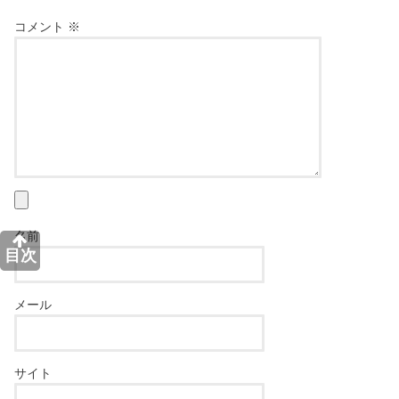
コメント
※
名前
目次
メール
サイト