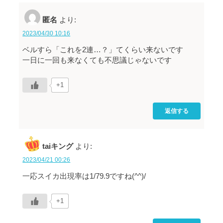
匿名
より:
2023/04/30 10:16
ベルすら「これを2連…？」てくらい来ないです
一日に一回も来なくても不思議じゃないです
+1
返信する
taiキング
より:
2023/04/21 00:26
一応スイカ出現率は1/79.9ですね(^^)/
+1