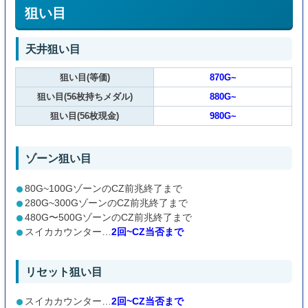
狙い目
天井狙い目
狙い目(等価)
870G~
狙い目(56枚持ちメダル)
880G~
狙い目(56枚現金)
980G~
ゾーン狙い目
80G~100GゾーンのCZ前兆終了まで
280G~300GゾーンのCZ前兆終了まで
480G〜500GゾーンのCZ前兆終了まで
スイカカウンター…
2回~CZ当否まで
リセット狙い目
スイカカウンター…
2回~CZ当否まで