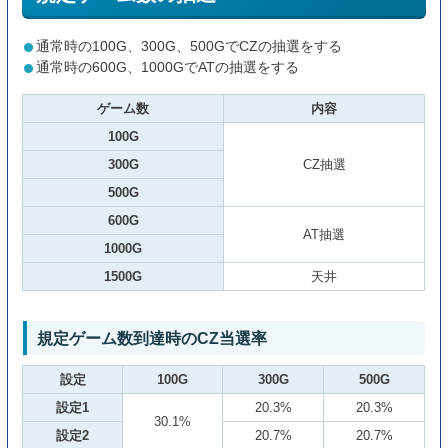
通常時の100G、300G、500GでCZの抽選をする
通常時の600G、1000GでATの抽選をする
ゲーム数
内容
100G
300G
CZ抽選
500G
600G
AT抽選
1000G
1500G
天井
規定ゲーム数到達時のCZ当選率
設定
100G
300G
500G
設定1
20.3%
20.3%
30.1%
設定2
20.7%
20.7%