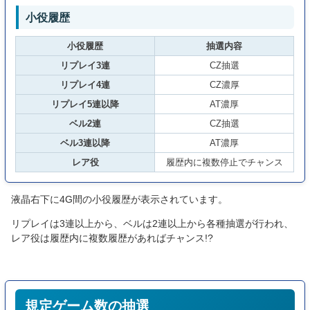
小役履歴
小役履歴
抽選内容
リプレイ3連
CZ抽選
リプレイ4連
CZ濃厚
リプレイ5連以降
AT濃厚
ベル2連
CZ抽選
ベル3連以降
AT濃厚
レア役
履歴内に複数停止でチャンス
液晶右下に4G間の小役履歴が表示されています。
リプレイは3連以上から、ベルは2連以上から各種抽選が行われ、
レア役は履歴内に複数履歴があればチャンス!?
規定ゲーム数の抽選