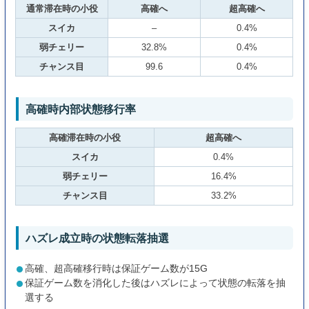
通常滞在時の小役
高確へ
超高確へ
スイカ
–
0.4%
弱チェリー
32.8%
0.4%
チャンス目
99.6
0.4%
高確時内部状態移行率
高確滞在時の小役
超高確へ
スイカ
0.4%
弱チェリー
16.4%
チャンス目
33.2%
ハズレ成立時の状態転落抽選
高確、超高確移行時は保証ゲーム数が15G
保証ゲーム数を消化した後はハズレによって状態の転落を抽
選する