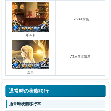
CZorAT前兆
ギルド
AT本前兆濃厚
温泉
通常時の状態移行
通常時状態移行率