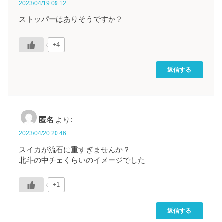
2023/04/19 09:12
ストッパーはありそうですか？
+4
返信する
匿名
より:
2023/04/20 20:46
スイカが流石に重すぎませんか？
北斗の中チェくらいのイメージでした
+1
返信する