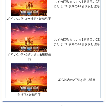
スイカ回数カウンタ1周期目のCZ
または32G以内のAT引き戻し濃厚
ｺﾞﾌﾞﾘﾝｽﾚｲﾔｰ&女神官&妖精弓手
スイカ回数カウンタ1周期目のCZ
または32G以内のAT引き戻し濃厚
ｺﾞﾌﾞﾘﾝｽﾚｲﾔｰ&鉱人道士&蜥蜴僧
侶
32G以内のAT引き戻し濃厚
女神官&妖精弓手