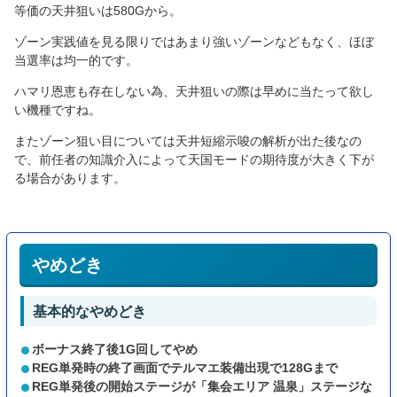
等価の天井狙いは580Gから。
ゾーン実践値を見る限りではあまり強いゾーンなどもなく、ほぼ
当選率は均一的です。
ハマリ恩恵も存在しない為、天井狙いの際は早めに当たって欲し
い機種ですね。
またゾーン狙い目については天井短縮示唆の解析が出た後なの
で、前任者の知識介入によって天国モードの期待度が大きく下が
る場合があります。
やめどき
基本的なやめどき
ボーナス終了後1G回してやめ
REG単発時の終了画面でテルマエ装備出現で128Gまで
REG単発後の開始ステージが「集会エリア 温泉」ステージな