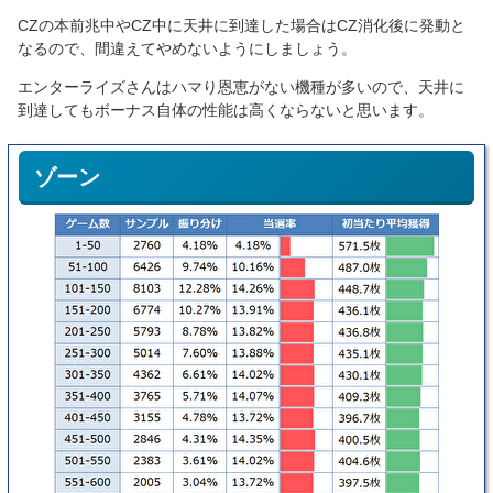
CZの本前兆中やCZ中に天井に到達した場合はCZ消化後に発動と
なるので、間違えてやめないようにしましょう。
エンターライズさんはハマり恩恵がない機種が多いので、天井に
到達してもボーナス自体の性能は高くならないと思います。
ゾーン