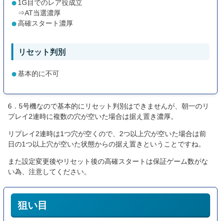
1G目でのレア役成立
⇒AT当選濃厚
高確スタート濃厚
リセット判別
基本的に不可
6．5号機なので基本的にリセット判別はできませんが、朝一のリ
プレイ2連時に複数の穴が空いた場合は据え置き濃厚。
リプレイ2連時は1つ穴が空くので、2つ以上穴が空いた場合は前
日の1つ以上穴が空いた状態からの据え置きということですね。
また設定変更後やリセット後の高確スタートは保証ゲーム数がな
い為、注意してください。
狙い目