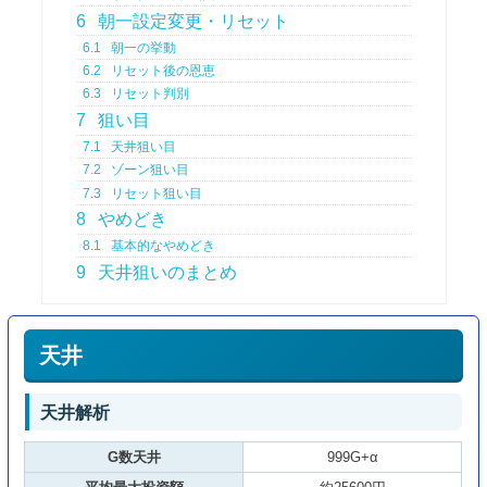
6
朝一設定変更・リセット
6.1
朝一の挙動
6.2
リセット後の恩恵
6.3
リセット判別
7
狙い目
7.1
天井狙い目
7.2
ゾーン狙い目
7.3
リセット狙い目
8
やめどき
8.1
基本的なやめどき
9
天井狙いのまとめ
天井
天井解析
G数天井
999G+α