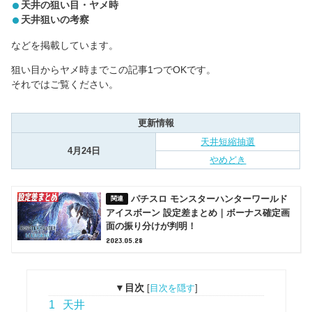
天井の狙い目・ヤメ時
天井狙いの考察
などを掲載しています。
狙い目からヤメ時までこの記事1つでOKです。
それではご覧ください。
更新情報
天井短縮抽選
4月24日
やめどき
パチスロ モンスターハンターワールド
アイスボーン 設定差まとめ｜ボーナス確定画
面の振り分けが判明！
2023.05.28
▼目次
[
目次を隠す
]
1
天井