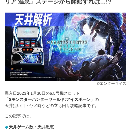
リア 温泉」ステージから開始すれば…!?
©エンターライズ
導入日2023年1月30日の6.5号機スロット
「
Sモンスターハンターワールド:アイスボーン
」の
天井狙い目・ヤメ時などの立ち回り攻略記事です。
この記事では、
天井ゲーム数・天井恩恵