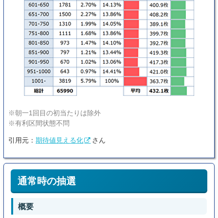
※朝一1回目の初当たりは除外
※有利区間状態不問
引用元：
期待値見える化
さん
通常時の抽選
概要