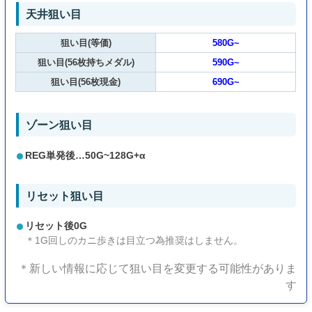
天井狙い目
狙い目(等価)
580G~
狙い目(56枚持ちメダル)
590G~
狙い目(56枚現金)
690G~
ゾーン狙い目
REG単発後…50G~128G+α
リセット狙い目
リセット後0G
＊1G回しのカニ歩きは目立つ為推奨はしません。
＊新しい情報に応じて狙い目を変更する可能性がありま
す