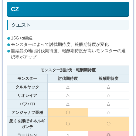
CZ
クエスト
15G+α継続
モンスターによって討伐期待度、報酬期待度が変化
龍結晶の地は討伐期待度、報酬期待度が高いモンスターの選
択率がアップ
モンスター別討伐・報酬期待度
モンスター
討伐期待度
報酬期待度
クルルヤック
△
△
リオレイア
△
△
バフバロ
△
△
アンジャナフ亜種
〇
△
悉くを殲ぼすネルギ
〇
〇
ガンテ
ラージャン
△
◎