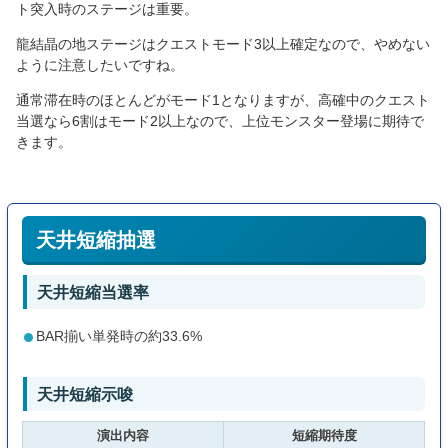
ト突入時のステージは重要。
龍結晶の地ステージはクエストモード3以上確定なので、やめない
ように注意したいですね。
通常滞在時のほとんどがモード1となりますが、高確中のクエスト
当選なら6割はモード2以上なので、上位モンスター登場に期待で
きます。
天井短縮抽選
天井短縮当選率
BAR揃い単発時の約33.6%
天井短縮示唆
演出内容
短縮期待度