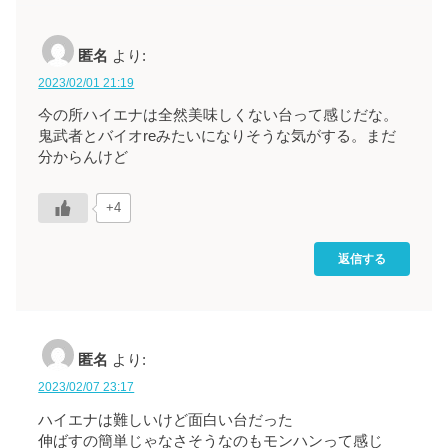
匿名
より:
2023/02/01 21:19
今の所ハイエナは全然美味しくない台って感じだな。
鬼武者とバイオreみたいになりそうな気がする。まだ
分からんけど
+4
返信する
匿名
より:
2023/02/07 23:17
ハイエナは難しいけど面白い台だった
伸ばすの簡単じゃなさそうなのもモンハンって感じ