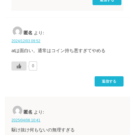
匿名
より:
2024/12/03 09:52
atは面白い。通常はコイン持ち悪すぎてやめる
0
返信する
匿名
より:
2025/04/08 10:41
駆け抜け何もないの無理すぎる