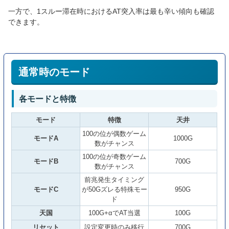
一方で、1スルー滞在時におけるAT突入率は最も辛い傾向も確認
できます。
通常時のモード
各モードと特徴
モード
特徴
天井
100の位が偶数ゲーム
モードA
1000G
数がチャンス
100の位が奇数ゲーム
モードB
700G
数がチャンス
前兆発生タイミング
モードC
が50Gズレる特殊モー
950G
ド
天国
100G+αでAT当選
100G
リセット
設定変更時のみ移行
700G