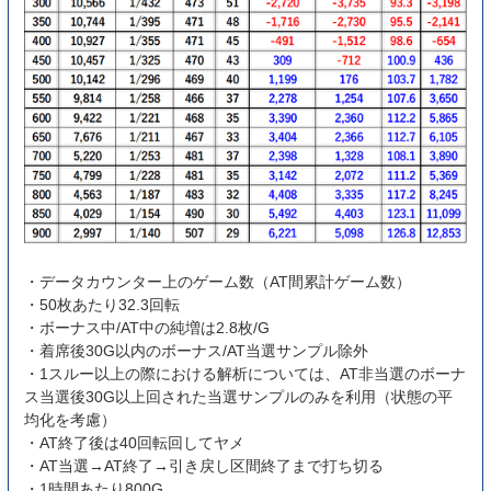
・データカウンター上のゲーム数（AT間累計ゲーム数）
・50枚あたり32.3回転
・ボーナス中/AT中の純増は2.8枚/G
・着席後30G以内のボーナス/AT当選サンプル除外
・1スルー以上の際における解析については、AT非当選のボーナ
ス当選後30G以上回された当選サンプルのみを利用（状態の平
均化を考慮）
・AT終了後は40回転回してヤメ
・AT当選→AT終了→引き戻し区間終了まで打ち切る
・1時間あたり800G