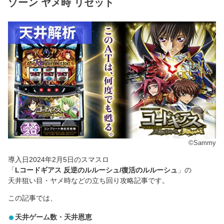
ゾーン ヤメ時 リセット
©Sammy
導入日2024年2月5日のスマスロ
「
Lコードギアス 反逆のルルーシュ/復活のルルーシュ
」の
天井狙い目・ヤメ時などの立ち回り攻略記事です。
この記事では、
天井ゲーム数・天井恩恵