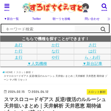
menu
search
▼新台一覧
Twitter
朝一リセ攻略
問い合わせ
こちらで機種を探すことができます！
あ行
か行
さ行
た行
な行
は行
ま行
や行
ら・わ行
▼人気機種
▼新台記事
HOME
スロット解析
スマスロコードギアス 反逆/復活のルルーシュ 天井狙いまとめ｜天井解析 天井恩恵 期待値 ゾ
ーン ヤメ時 リセット
2024.02.15
2026.06.12
スロット解析
スマスロコードギアス 反逆/復活のルルーシュ
天井狙いまとめ｜天井解析 天井恩恵 期待値