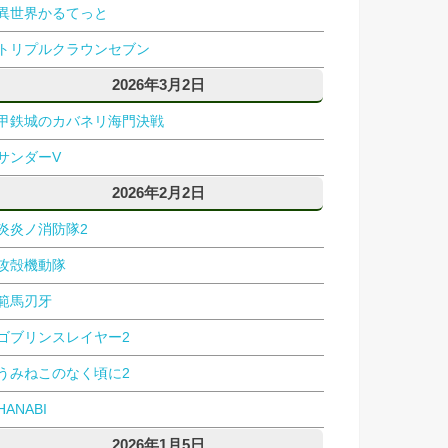
異世界かるてっと
トリプルクラウンセブン
2026年3月2日
甲鉄城のカバネリ海門決戦
サンダーV
2026年2月2日
炎炎ノ消防隊2
攻殻機動隊
範馬刃牙
ゴブリンスレイヤー2
うみねこのなく頃に2
HANABI
2026年1月5日