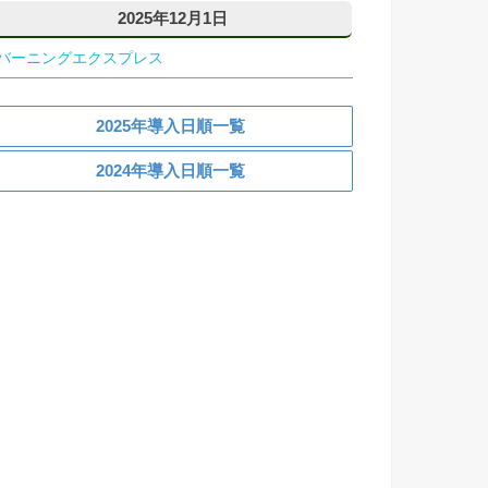
2025年12月1日
バーニングエクスプレス
2025年導入日順一覧
2024年導入日順一覧