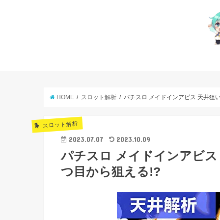
HOME
スロット解析
パチスロ メイドインアビス 天井狙
スロット解析
2023.07.07
2023.10.09
パチスロ メイドインアビス
つ目から狙える!?