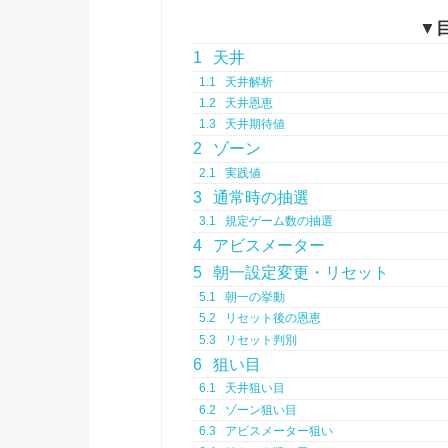
▼
1
天井
1.1
天井解析
1.2
天井恩恵
1.3
天井期待値
2
ゾーン
2.1
実践値
3
通常時の抽選
3.1
規定ゲーム数の抽選
4
アビスメーター
5
朝一設定変更・リセット
5.1
朝一の挙動
5.2
リセット後の恩恵
5.3
リセット判別
6
狙い目
6.1
天井狙い目
6.2
ゾーン狙い目
6.3
アビスメーター狙い