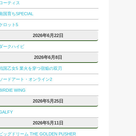
ローティス
南国育ちSPECIAL
ケロット5
2026年6月22日
ダークハイビ
2026年6月8日
戦国乙女5 業火を穿つ宿焔の双刃
ソードアート・オンライン2
BIRDIE WING
2026年5月25日
GALFY
2026年5月11日
ビッグドリーム THE GOLDEN PUSHER