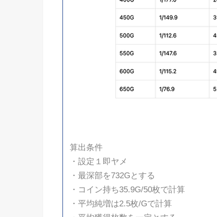
算出条件
・設定１即ヤメ
・最深部を732Gとする
・コイン持ち35.9G/50枚で計算
・平均純増は2.5枚/Gで計算