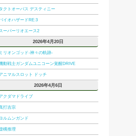
タクトオーパス デスティニー
バイオハザードRE:3
スーパーリオエース2
2026年4月20日
ミリオンゴッド-神々の軌跡-
機動戦士ガンダムユニコーン覚醒DRIVE
アニマルスロット ドッチ
2026年4月6日
アクダマドライブ
真打吉宗
ヨルムンガンド
虚構推理