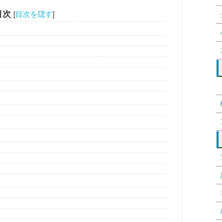
目次
[
目次を隠す
]