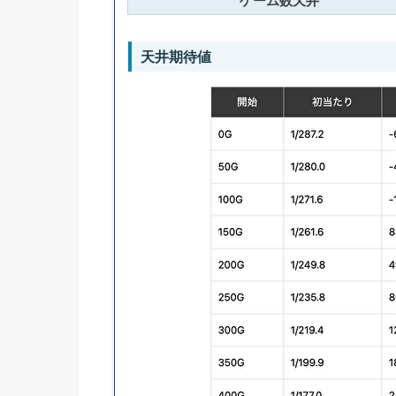
ゲーム数天井
天井期待値