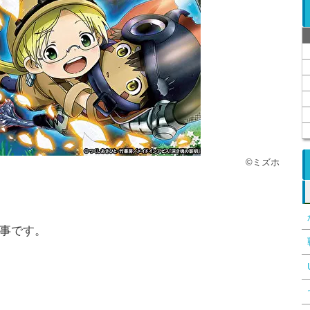
©ミズホ
事です。