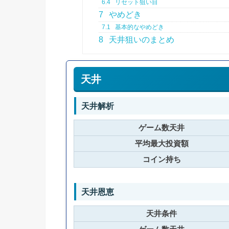
6.4
リセット狙い目
7
やめどき
7.1
基本的なやめどき
8
天井狙いのまとめ
天井
天井解析
ゲーム数天井
平均最大投資額
コイン持ち
天井恩恵
天井条件