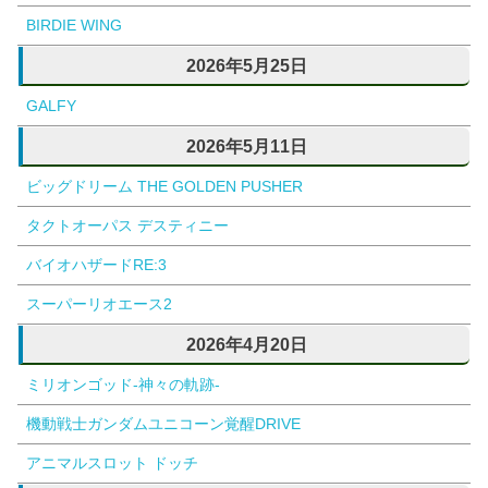
BIRDIE WING
2026年5月25日
GALFY
2026年5月11日
ビッグドリーム THE GOLDEN PUSHER
タクトオーパス デスティニー
バイオハザードRE:3
スーパーリオエース2
2026年4月20日
ミリオンゴッド-神々の軌跡-
機動戦士ガンダムユニコーン覚醒DRIVE
アニマルスロット ドッチ