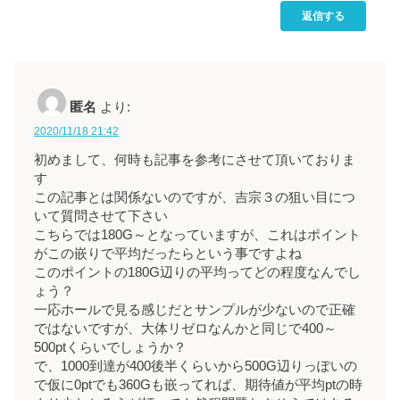
返信する
匿名
より:
2020/11/18 21:42
初めまして、何時も記事を参考にさせて頂いておりま
す
この記事とは関係ないのですが、吉宗３の狙い目につ
いて質問させて下さい
こちらでは180G～となっていますが、これはポイント
がこの嵌りで平均だったらという事ですよね
このポイントの180G辺りの平均ってどの程度なんでし
ょう？
一応ホールで見る感じだとサンプルが少ないので正確
ではないですが、大体リゼロなんかと同じで400～
500ptくらいでしょうか？
で、1000到達が400後半くらいから500G辺りっぽいの
で仮に0ptでも360Gも嵌ってれば、期待値が平均ptの時