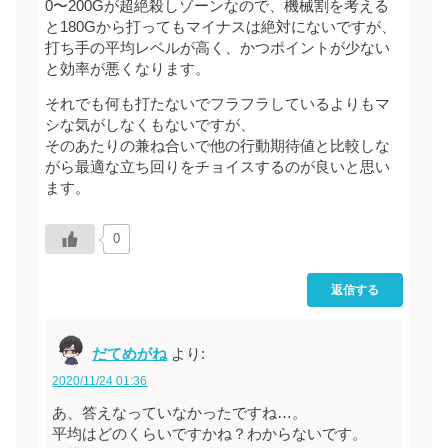
0〜200Gが超絶殺しゾーンなので、機械割を考える
と180Gから打ってもマイナスは絶対にないですが、
打ち手の平均レベルが高く、かつポイントが少ない
と効率が悪くなります。
それでも何も打たないでフラフラしているよりもマ
シな気がしなくもないですが、
そのあたりの兼ね合いで他の行動期待値と比較しな
がら最適な立ち回りをチョイスするのが良いと思い
ます。
0
返信する
だてめがね
より:
2020/11/24 01:36
あ、答えなっていなかったですね…。
平均はどのくらいですかね？わからないです。