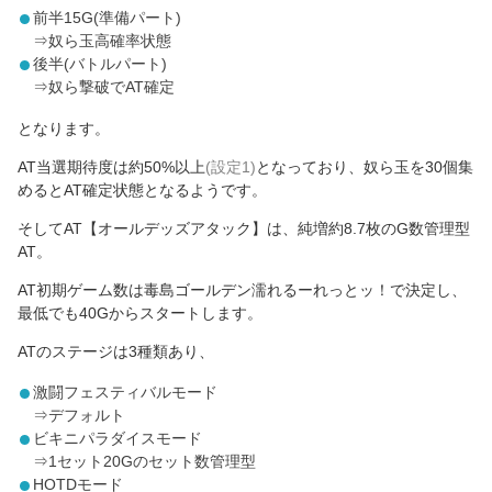
前半15G(準備パート)
⇒奴ら玉高確率状態
後半(バトルパート)
⇒奴ら撃破でAT確定
となります。
AT当選期待度は約50%以上
(設定1)
となっており、奴ら玉を30個集
めるとAT確定状態となるようです。
そしてAT【オールデッズアタック】は、純増約8.7枚のG数管理型
AT。
AT初期ゲーム数は毒島ゴールデン濡れるーれっとッ！で決定し、
最低でも40Gからスタートします。
ATのステージは3種類あり、
激闘フェスティバルモード
⇒デフォルト
ビキニパラダイスモード
⇒1セット20Gのセット数管理型
HOTDモード