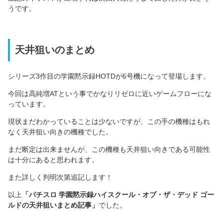
うです。
天井狙いのまとめ
シリーズ3作目の学園黙示録HOTDが6号機になって登場します。
今回は高純増ATという事でかなりリゼロに近いゲームフローにな
っています。
現状まだわかっていることは少ないですが、この手の機種はもれ
なく天井狙い向きの機種でした。
まだ断定は出来ませんが、この機種も天井狙い向きである可能性
は十分にあると思われます。
また詳しく判明次第追記します！
以上
「パチスロ 学園黙示録ハイスクール・オブ・ザ・デッド ゴー
ルドの天井狙いまとめ記事」
でした。