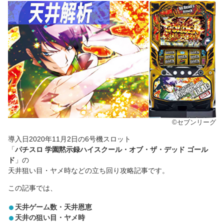
©セブンリーグ
導入日2020年11月2日の6号機スロット
「
パチスロ 学園黙示録ハイスクール・オブ・ザ・デッド ゴール
ド
」の
天井狙い目・ヤメ時などの立ち回り攻略記事です。
この記事では、
天井ゲーム数・天井恩恵
天井の狙い目・ヤメ時