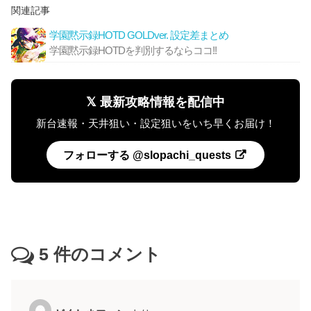
関連記事
学園黙示録HOTD GOLDver. 設定差まとめ
学園黙示録HOTDを判別するならココ!!
𝕏 最新攻略情報を配信中
新台速報・天井狙い・設定狙いをいち早くお届け！
フォローする @slopachi_quests
5
件のコメント