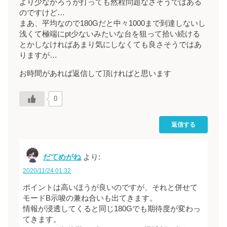
より少なかろうが打っても然程問題なさそうではある
のですけど…
まあ、平均なので180Gだと中々1000まで到達しないし
浅くて極端にpt少ないみたいな台を狙って拾い続ける
とかしなければあまり気にしなくても良さそうではあ
りますが…
お時間があれば返信して頂ければと思います
0
返信する
だてめがね
より:
2020/11/24 01:32
ポイントは高いほうが良いのですが、それと併せて
モードB示唆の兼ね合いも出てきます。
情報が浸透してくると同じ180Gでも期待度が変わっ
てきます。