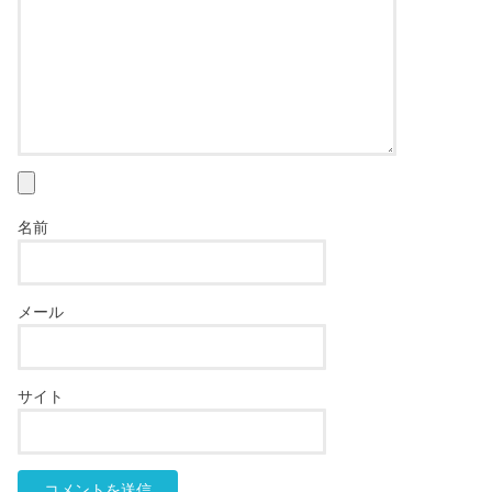
名前
メール
サイト