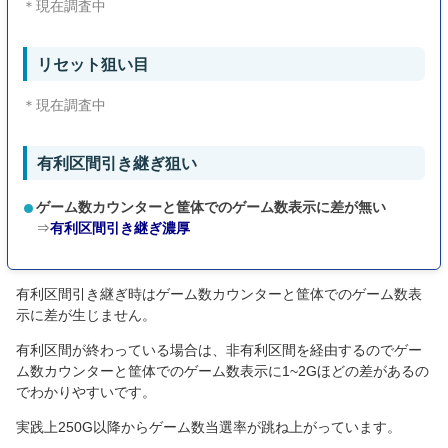
＊現在調査中
リセット狙い目
＊現在調査中
有利区間引き継ぎ狙い
ゲーム数カウンターと筐体でのゲーム数表示に差が無い
⇒
有利区間引き継ぎ濃厚
有利区間引き継ぎ時はゲーム数カウンターと筐体でのゲーム数表
示に差が生じません。
有利区間が終わっている場合は、非有利区間を経由するのでゲー
ム数カウンターと筐体でのゲーム数表示に1~2Gほどの差があるの
でわかりやすいです。
実践上250G以降からゲーム数当選率が跳ね上がっています。