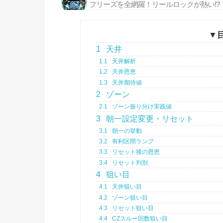
フリーズを全網羅！リールロックが熱い!?
▼
1
天井
1.1
天井解析
1.2
天井恩恵
1.3
天井期待値
2
ゾーン
2.1
ゾーン振り分け実践値
3
朝一設定変更・リセット
3.1
朝一の挙動
3.2
有利区間ランプ
3.3
リセット後の恩恵
3.4
リセット判別
4
狙い目
4.1
天井狙い目
4.2
ゾーン狙い目
4.3
リセット狙い目
4.4
CZスルー回数狙い目