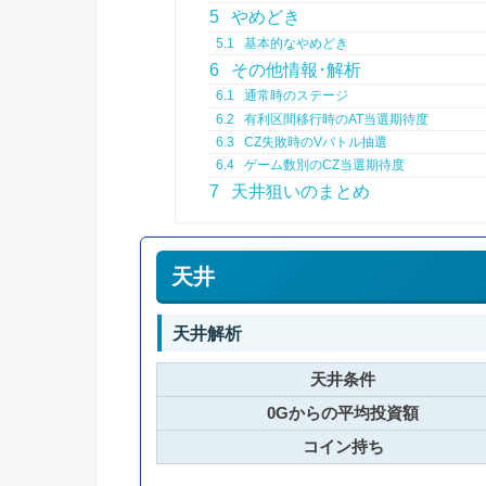
5
やめどき
5.1
基本的なやめどき
6
その他情報･解析
6.1
通常時のステージ
6.2
有利区間移行時のAT当選期待度
6.3
CZ失敗時のVバトル抽選
6.4
ゲーム数別のCZ当選期待度
7
天井狙いのまとめ
天井
天井解析
天井条件
0Gからの平均投資額
コイン持ち