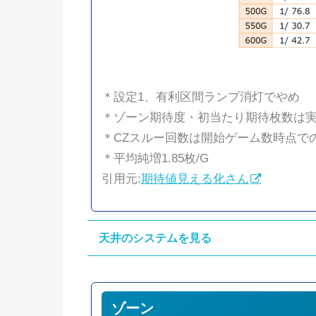
＊設定1、有利区間ランプ消灯でやめ
＊ゾーン期待度・初当たり期待枚数は
＊CZスルー回数は開始ゲーム数時点で
＊平均純増1.85枚/G
引用元:
期待値見える化さん
天井のシステムを見る
天井は555G到達で
CZ「フェストゥム強襲」
に当選
ゾーン
555Gで当選したCZをスルーすると、エグゾダス