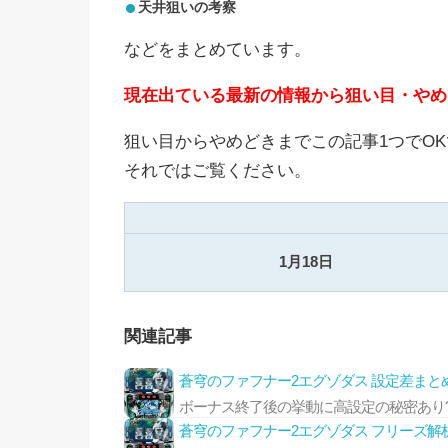
天井狙いの考察
などをまとめています。
現在出ている最新の情報から狙い目・やめ
狙い目からやめどきまでこの記事1つでO
それではご覧ください。
1月18日
関連記事
蒼穹のファフナー2エグゾダス 設定差まと
ボーナス終了後の挙動に高設定の秘密あり
蒼穹のファフナー2エグゾダス フリーズ解