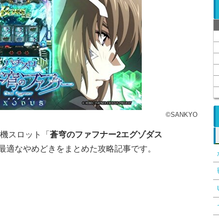
©SANKYO
6号機スロット「
蒼穹のファフナー2エグゾダス
最適なやめどきをまとめた攻略記事です。