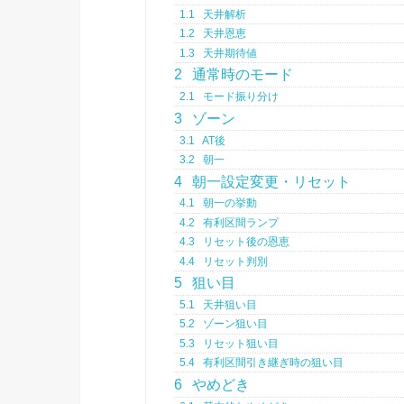
1.1
天井解析
1.2
天井恩恵
1.3
天井期待値
2
通常時のモード
2.1
モード振り分け
3
ゾーン
3.1
AT後
3.2
朝一
4
朝一設定変更・リセット
4.1
朝一の挙動
4.2
有利区間ランプ
4.3
リセット後の恩恵
4.4
リセット判別
5
狙い目
5.1
天井狙い目
5.2
ゾーン狙い目
5.3
リセット狙い目
5.4
有利区間引き継ぎ時の狙い目
6
やめどき