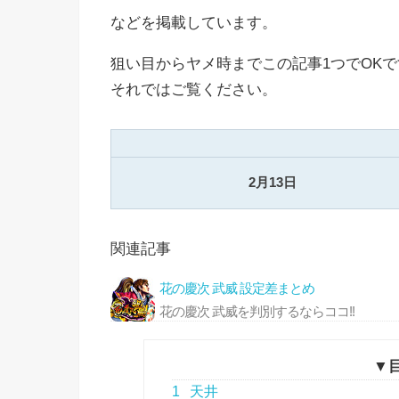
などを掲載しています。
狙い目からヤメ時までこの記事1つでOKで
それではご覧ください。
2月13日
関連記事
花の慶次 武威 設定差まとめ
花の慶次 武威を判別するならココ!!
▼
1
天井