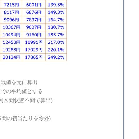
実戦値を元に算出
点での平均値とする
利区間状態不問で算出)
G間の初当たりを除外)