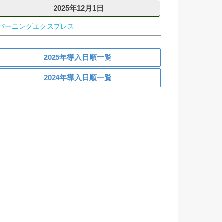
2025年12月1日
バーニングエクスプレス
2025年導入日順一覧
2024年導入日順一覧