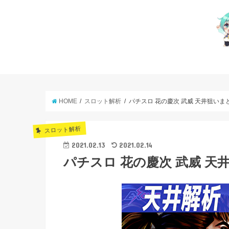
HOME
スロット解析
パチスロ 花の慶次 武威 天井狙い
スロット解析
2021.02.13
2021.02.14
パチスロ 花の慶次 武威 