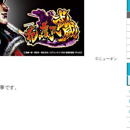
©ニューギン
事です。