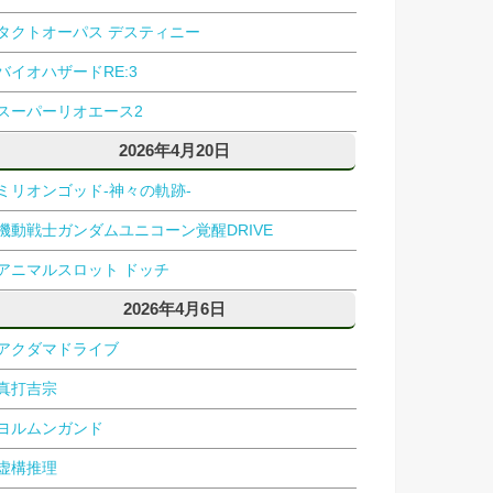
タクトオーパス デスティニー
バイオハザードRE:3
スーパーリオエース2
2026年4月20日
ミリオンゴッド-神々の軌跡-
機動戦士ガンダムユニコーン覚醒DRIVE
アニマルスロット ドッチ
2026年4月6日
アクダマドライブ
真打吉宗
ヨルムンガンド
虚構推理