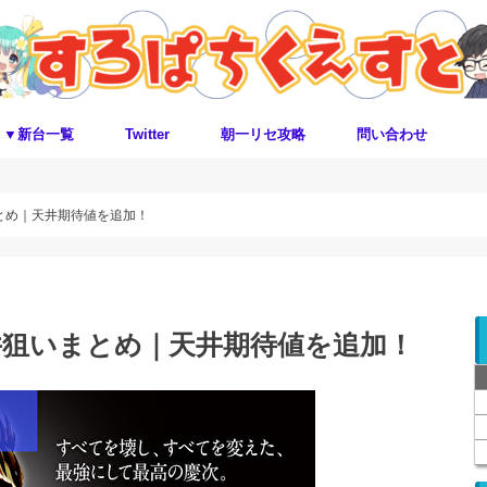
▼新台一覧
Twitter
朝一リセ攻略
問い合わせ
まとめ｜天井期待値を追加！
天井狙いまとめ｜天井期待値を追加！