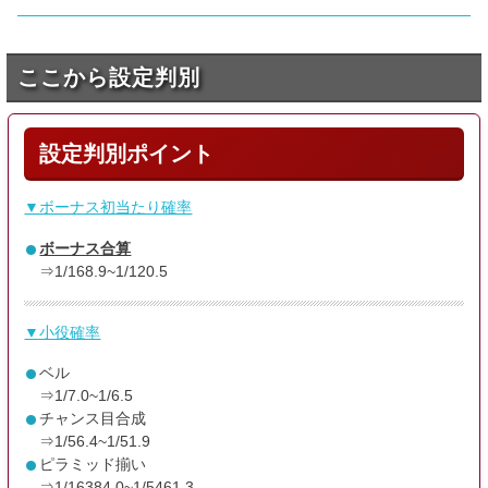
ｹﾞｰﾑ性
ここから設定判別
通常時
チャンス目成立後は必ずCZへ突入
【黄7･黄7･黄7】【赤7･赤7･赤7】
【赤7･赤7･黄7】【黄7・黄7・赤
BIGボーナス
7】
設定判別ポイント
最大207枚獲得
消化後はCZ【クレアのCZ】へ
▼ボーナス初当たり確率
【黄7･黄7･BAR】
REGボーナス
最大71枚獲得
ボーナス合算
契機…チャンス目・BIG終了後
⇒1/168.9~1/120.5
CZ「クレアのCZ」
BAR揃いでRTへ
契機…CZ中のBAR揃い
RT「クレアのRT」
▼小役確率
30G消化後はCZへ再び突入
ベル
大都技研の大人気シリーズ「クレアの秘宝伝」の第4作目！
⇒1/7.0~1/6.5
今回もシリーズ共通のA+RT機で登場。
チャンス目合成
⇒1/56.4~1/51.9
歴代シリーズと違い通常時のチャンス目はボーナス以外にもCZ抽
ピラミッド揃い
選が行われる為、通常時からRTへ突入する事もあります。
⇒1/16384.0~1/5461.3