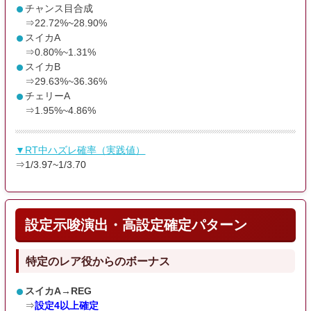
チャンス目合成
⇒22.72%~28.90%
スイカA
⇒0.80%~1.31%
スイカB
⇒29.63%~36.36%
チェリーA
⇒1.95%~4.86%
▼RT中ハズレ確率（実践値）
⇒1/3.97~1/3.70
設定示唆演出・高設定確定パターン
特定のレア役からのボーナス
スイカA→REG
⇒
設定4以上確定