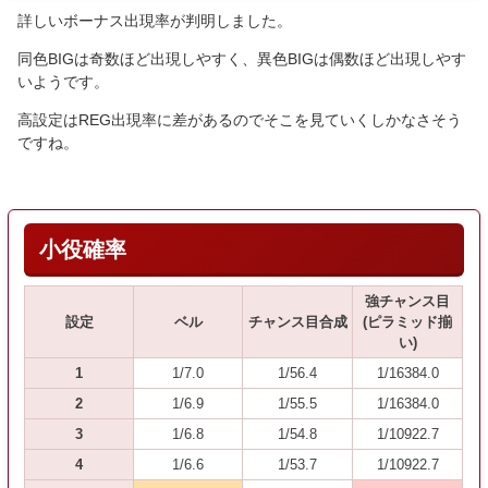
詳しいボーナス出現率が判明しました。
同色BIGは奇数ほど出現しやすく、異色BIGは偶数ほど出現しやす
いようです。
高設定はREG出現率に差があるのでそこを見ていくしかなさそう
ですね。
小役確率
強チャンス目
設定
ベル
チャンス目合成
(ピラミッド揃
い)
1
1/7.0
1/56.4
1/16384.0
2
1/6.9
1/55.5
1/16384.0
3
1/6.8
1/54.8
1/10922.7
4
1/6.6
1/53.7
1/10922.7