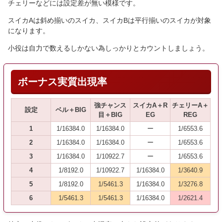
チェリーなどには設定差が無い模様です。
スイカAは斜め揃いのスイカ、スイカBは平行揃いのスイカが対象
になります。
小役は自力で数えるしかない為しっかりとカウントしましょう。
ボーナス実質出現率
強チャンス
スイカA＋R
チェリーA＋
設定
ベル＋BIG
目＋BIG
EG
REG
1
1/16384.0
1/16384.0
ー
1/6553.6
2
1/16384.0
1/16384.0
ー
1/6553.6
3
1/16384.0
1/10922.7
ー
1/6553.6
4
1/8192.0
1/10922.7
1/16384.0
1/3640.9
5
1/8192.0
1/5461.3
1/16384.0
1/3276.8
6
1/5461.3
1/5461.3
1/16384.0
1/2621.4