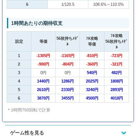
6
1/120.5
108.6%～110.0%
1時間あたりの期待収支
ﾌﾙ攻略
56枚持ちﾒﾀﾞ
ﾌﾙ攻略
設定
等価
56枚持ちﾒﾀﾞ
ﾙ
等価
ﾙ
1
-1305円
-1165円
-810円
-723円
2
-900円
-804円
-360円
-321円
3
0円
0円
540円
482円
4
1440円
1286円
2025円
1808円
5
2610円
2330円
3240円
2893円
6
3870円
3455円
4500円
4018円
＊1時間750回転で計算
ゲーム性を見る