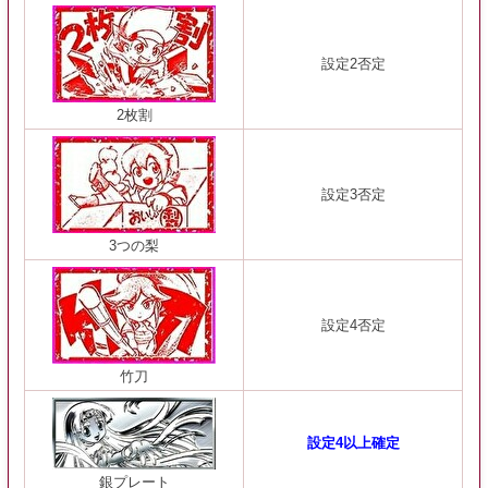
設定2否定
2枚割
設定3否定
3つの梨
設定4否定
竹刀
設定4以上確定
銀プレート