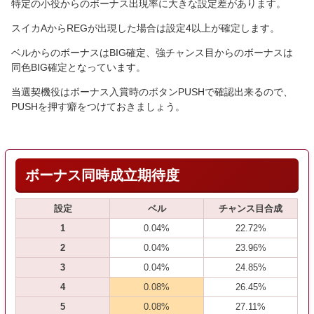
特定の小役からのボーナス出現率に大きな設定差があります。
スイカAからREGが出現した場合は設定4以上が確定します。
ベルからのボーナスはBIG確定、強チャンス目からのボーナスは
同色BIG確定となっています。
当選契機役はボーナス入賞時のボタンPUSHで確認出来るので、
PUSHを押す癖をつけておきましょう。
ボーナス同時成立期待度
設定
ベル
チャンス目合成
1
0.04%
22.72%
2
0.04%
23.96%
3
0.04%
24.85%
4
0.08%
26.45%
5
0.08%
27.11%