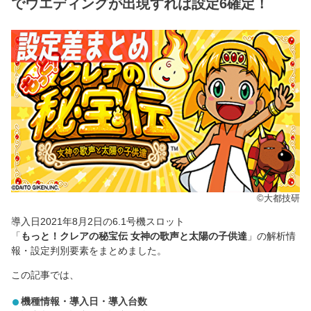
でウエディングが出現すれば設定6確定！
©大都技研
導入日2021年8月2日の6.1号機スロット
「
もっと！クレアの秘宝伝 女神の歌声と太陽の子供達
」の解析情
報・設定判別要素をまとめました。
この記事では、
機種情報・導入日・導入台数