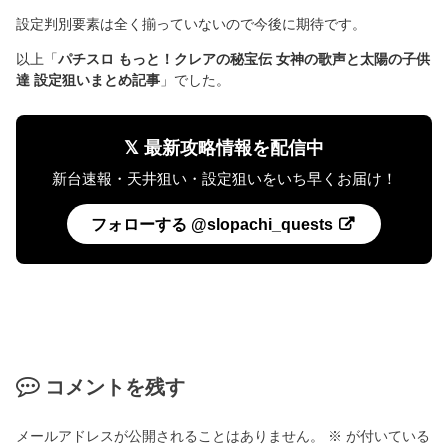
設定判別要素は全く揃っていないので今後に期待です。
以上「
パチスロ もっと！クレアの秘宝伝 女神の歌声と太陽の子供
達 設定狙いまとめ記事
」でした。
𝕏 最新攻略情報を配信中
新台速報・天井狙い・設定狙いをいち早くお届け！
フォローする @slopachi_quests
コメントを残す
メールアドレスが公開されることはありません。
※
が付いている