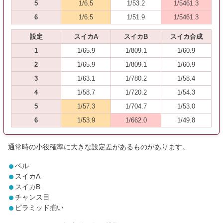
5
1/6.5
1/53.2
1/5461.3
6
1/6.5
1/51.9
1/5461.3
設定
スイカA
スイカB
スイカ合成
1
1/65.9
1/809.1
1/60.9
2
1/65.9
1/809.1
1/60.9
3
1/63.1
1/780.2
1/58.4
4
1/58.7
1/720.2
1/54.3
5
1/57.3
1/704.7
1/53.0
6
1/53.9
1/662.0
1/49.8
通常時の小役確率に大きな設定差があるものがあります。
ベル
スイカA
スイカB
チャンス目
ピラミッド揃い