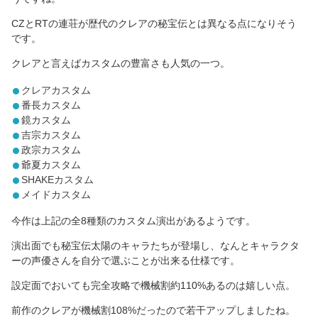
CZとRTの連荘が歴代のクレアの秘宝伝とは異なる点になりそう
です。
クレアと言えばカスタムの豊富さも人気の一つ。
クレアカスタム
番長カスタム
鏡カスタム
吉宗カスタム
政宗カスタム
爺夏カスタム
SHAKEカスタム
メイドカスタム
今作は上記の全8種類のカスタム演出があるようです。
演出面でも秘宝伝太陽のキャラたちが登場し、なんとキャラクタ
ーの声優さんを自分で選ぶことが出来る仕様です。
設定面でおいても完全攻略で機械割約110%あるのは嬉しい点。
前作のクレアが機械割108%だったので若干アップしましたね。