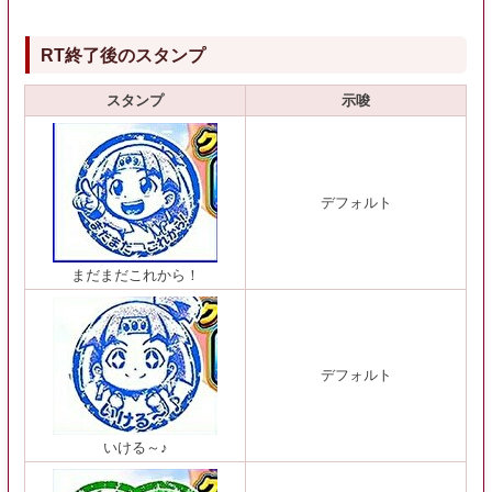
RT終了後のスタンプ
スタンプ
示唆
デフォルト
まだまだこれから！
デフォルト
いける～♪