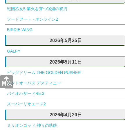
戦国乙女5 業火を穿つ宿焔の双刃
ソードアート・オンライン2
BIRDIE WING
2026年5月25日
GALFY
2026年5月11日
ビッグドリーム THE GOLDEN PUSHER
目次
タクトオーパス デスティニー
バイオハザードRE:3
スーパーリオエース2
2026年4月20日
ミリオンゴッド-神々の軌跡-