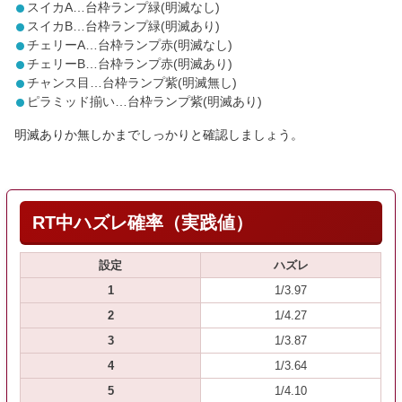
スイカA…台枠ランプ緑(明滅なし)
スイカB…台枠ランプ緑(明滅あり)
チェリーA…台枠ランプ赤(明滅なし)
チェリーB…台枠ランプ赤(明滅あり)
チャンス目…台枠ランプ紫(明滅無し)
ピラミッド揃い…台枠ランプ紫(明滅あり)
明滅ありか無しかまでしっかりと確認しましょう。
RT中ハズレ確率（実践値）
設定
ハズレ
1
1/3.97
2
1/4.27
3
1/3.87
4
1/3.64
5
1/4.10