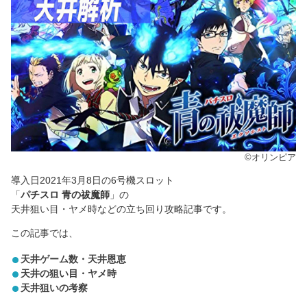
©オリンピア
導入日2021年3月8日の6号機スロット
「
パチスロ 青の祓魔師
」の
天井狙い目・ヤメ時などの立ち回り攻略記事です。
この記事では、
天井ゲーム数・天井恩恵
天井の狙い目・ヤメ時
天井狙いの考察