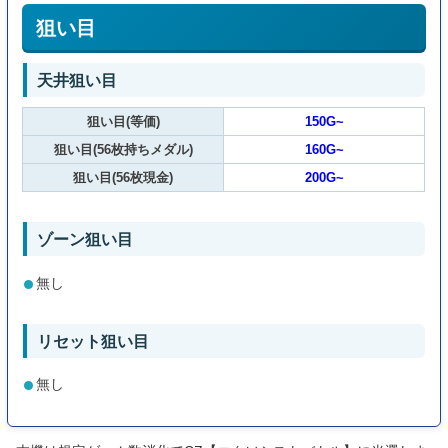
狙い目
天井狙い目
狙い目(等価)
150G~
狙い目(56枚持ちメダル)
160G~
狙い目(56枚現金)
200G~
ゾーン狙い目
無し
リセット狙い目
無し