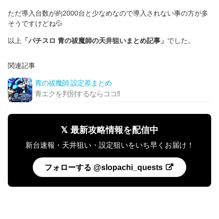
ただ導入台数が約2000台と少なめなので導入されない事の方が多
そうですけどね💦
以上
「パチスロ 青の祓魔師の天井狙いまとめ記事」
でした。
関連記事
青の祓魔師 設定差まとめ
青エクを判別するならココ!!
𝕏 最新攻略情報を配信中
新台速報・天井狙い・設定狙いをいち早くお届け！
フォローする @slopachi_quests