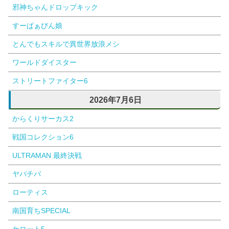
邪神ちゃんドロップキック
すーぱぁびん娘
とんでもスキルで異世界放浪メシ
ワールドダイスター
ストリートファイター6
2026年7月6日
からくりサーカス2
戦国コレクション6
ULTRAMAN 最終決戦
ヤバチバ
ローティス
南国育ちSPECIAL