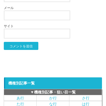
メール
サイト
機種別記事一覧
▼機種別記事・狙い目一覧
あ行
か行
さ行
た行
な行
は行