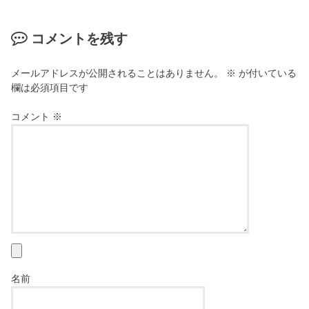
コメントを残す
メールアドレスが公開されることはありません。
※
が付いている
欄は必須項目です
コメント
※
名前