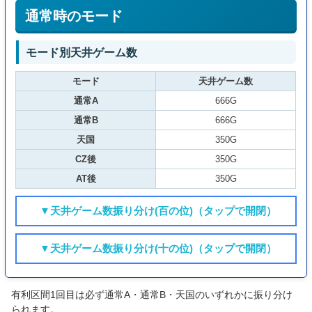
通常時のモード
モード別天井ゲーム数
モード
天井ゲーム数
通常A
666G
通常B
666G
天国
350G
CZ後
350G
AT後
350G
▼天井ゲーム数振り分け(百の位)（タップで開閉）
▼天井ゲーム数振り分け(十の位)（タップで開閉）
有利区間1回目は必ず通常A・通常B・天国のいずれかに振り分け
られます。