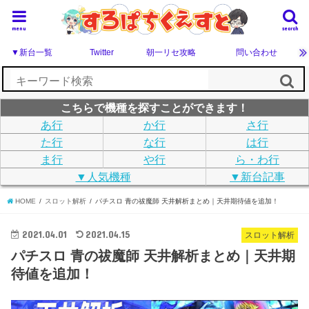
menu
search
▼新台一覧
Twitter
朝一リセ攻略
問い合わせ
こちらで機種を探すことができます！
あ行
か行
さ行
た行
な行
は行
ま行
や行
ら・わ行
▼人気機種
▼新台記事
HOME
スロット解析
パチスロ 青の祓魔師 天井解析まとめ｜天井期待値を追加！
2021.04.01
2021.04.15
スロット解析
パチスロ 青の祓魔師 天井解析まとめ｜天井期
待値を追加！