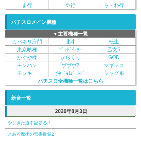
ま行
や行
ら・わ行
パチスロメイン機種
▼主要機種一覧
カバネリ海門
北斗
転生
東京喰種
ｺﾞｯﾄﾞｲｰﾀｰ
乙女5
かぐや様
からくり
GOD
モンハン
ヴヴヴ2
マギレコ
モンキー
沖ﾄﾞｷ!ｺﾞｰﾙﾄﾞ
ジャグ系
パチスロ全機種一覧はこちら
新台一覧
2026年8月3日
やじきた道中記参る！
とある魔術の禁書目録2