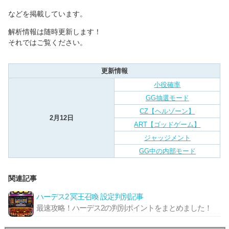
などを掲載しています。
解析情報は随時更新します！
それではご覧ください。
更新情報
小役確率
GG抽選モード
CZ【ヘルゾーン】
2月12日
ART【ゴッドゲーム】
ジャッジメント
GG中の内部モード
関連記事
ハーデス2 冥王召喚 設定判別記事
最速攻略！ハーデス2の判別ポイントをまとめました！