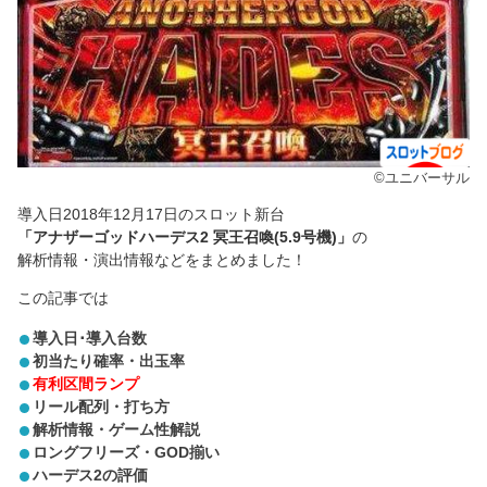
©ユニバーサル
導入日2018年12月17日のスロット新台
「アナザーゴッドハーデス2 冥王召喚(5.9号機)」
の
解析情報・演出情報などをまとめました！
この記事では
導入日･導入台数
初当たり確率・出玉率
有利区間ランプ
リール配列・打ち方
解析情報・ゲーム性解説
ロングフリーズ・GOD揃い
ハーデス2の評価