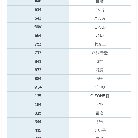
448
使者
514
こいよ
543
こよみ
56V
ころぶ
664
ﾛｸﾑｼ
753
七五三
717
7ﾊｻﾐ奇数
841
弥生
873
花見
884
ﾊﾔｼ
V34
ﾊﾞｰｻｽ
135
G-ZONE目
184
ｲﾜｼ
315
最高
344
ｻｼｼ
415
よい子