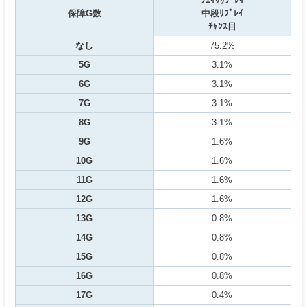
ﾌｪｲｸﾘﾌﾟﾚｲ
保障G数
中段ﾘﾌﾟﾚｲ
ﾁｬﾝｽ目
なし
75.2%
5G
3.1%
6G
3.1%
7G
3.1%
8G
3.1%
9G
1.6%
10G
1.6%
11G
1.6%
12G
1.6%
13G
0.8%
14G
0.8%
15G
0.8%
16G
0.8%
17G
0.4%