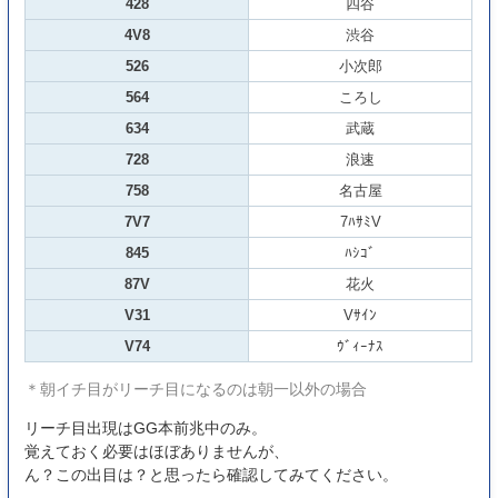
428
四谷
4V8
渋谷
526
小次郎
564
ころし
634
武蔵
728
浪速
758
名古屋
7V7
7ﾊｻﾐV
845
ﾊｼｺﾞ
87V
花火
V31
Vｻｲﾝ
V74
ｳﾞｨｰﾅｽ
＊朝イチ目がリーチ目になるのは朝一以外の場合
リーチ目出現はGG本前兆中のみ。
覚えておく必要はほぼありませんが、
ん？この出目は？と思ったら確認してみてください。