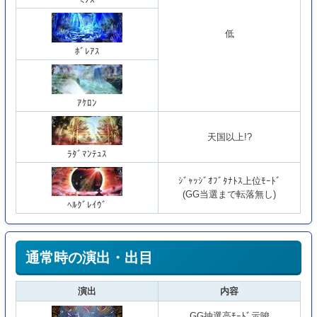
低
ﾎﾞﾚｱｽ
ｱｹﾛﾝ
天国以上!?
ﾗﾀﾞﾏﾝﾃｭｽ
ｼﾞｬｯｼﾞｵﾌﾞﾀﾅﾄｽ上位ﾓｰﾄﾞ
(GG当選まで転落無し)
ﾍﾙｸﾞﾚｲｳﾞ
通常時の演出・出目
演出
内容
GG抽選高ﾓｰﾄﾞ示唆