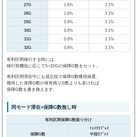
27G
1.6%
3.1%
28G
1.6%
3.1%
29G
0.8%
3.1%
30G
0.8%
3.1%
31G
0.8%
3.1%
32G
0.8%
3.1%
有利区間移行する時には、
移行契機役に応じて5~32Gの保障G数をセット。
有利区間滞在中にも成立役で保障G数獲得抽選、
獲得した保障G数が保有残りG数よりも多ければ
保障G数を書き換えます。
同モード滞在+保障G数無し時
有利区間保障G数振り分け
ﾌｪｲｸﾘﾌﾟﾚｲ
保障G数
中段ﾘﾌﾟﾚｲ