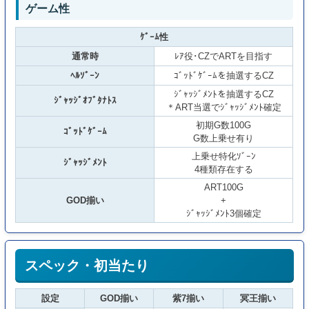
ゲーム性
ｹﾞｰﾑ性
通常時
ﾚｱ役･CZでARTを目指す
ﾍﾙｿﾞｰﾝ
ｺﾞｯﾄﾞｹﾞｰﾑを抽選するCZ
ｼﾞｬｯｼﾞﾒﾝﾄを抽選するCZ
ｼﾞｬｯｼﾞｵﾌﾞﾀﾅﾄｽ
＊ART当選でｼﾞｬｯｼﾞﾒﾝﾄ確定
初期G数100G
ｺﾞｯﾄﾞｹﾞｰﾑ
G数上乗せ有り
上乗せ特化ｿﾞｰﾝ
ｼﾞｬｯｼﾞﾒﾝﾄ
4種類存在する
ART100G
GOD揃い
+
ｼﾞｬｯｼﾞﾒﾝﾄ3個確定
スペック・初当たり
設定
GOD揃い
紫7揃い
冥王揃い