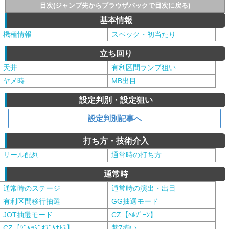
目次(ジャンプ先からブラウザバックで目次に戻る)
基本情報
機種情報
スペック・初当たり
立ち回り
天井
有利区間ランプ狙い
ヤメ時
MB出目
設定判別・設定狙い
設定判別記事へ
打ち方・技術介入
リール配列
通常時の打ち方
通常時
通常時のステージ
通常時の演出・出目
有利区間移行抽選
GG抽選モード
JOT抽選モード
CZ【ﾍﾙｿﾞｰﾝ】
CZ【ｼﾞｬｯｼﾞｵﾌﾞﾀﾅﾄｽ】
紫7揃い