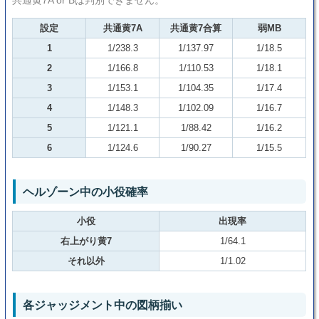
共通黄7A or Bは判別できません。
設定
共通黄7A
共通黄7合算
弱MB
1
1/238.3
1/137.97
1/18.5
2
1/166.8
1/110.53
1/18.1
3
1/153.1
1/104.35
1/17.4
4
1/148.3
1/102.09
1/16.7
5
1/121.1
1/88.42
1/16.2
6
1/124.6
1/90.27
1/15.5
ヘルゾーン中の小役確率
小役
出現率
右上がり黄7
1/64.1
それ以外
1/1.02
各ジャッジメント中の図柄揃い