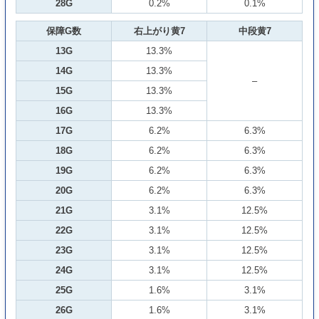
28G
0.2%
0.1%
保障G数
右上がり黄7
中段黄7
13G
13.3%
14G
13.3%
–
15G
13.3%
16G
13.3%
17G
6.2%
6.3%
18G
6.2%
6.3%
19G
6.2%
6.3%
20G
6.2%
6.3%
21G
3.1%
12.5%
22G
3.1%
12.5%
23G
3.1%
12.5%
24G
3.1%
12.5%
25G
1.6%
3.1%
26G
1.6%
3.1%