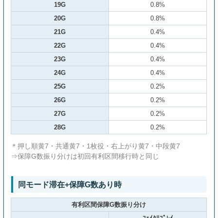
19G
0.8%
20G
0.8%
21G
0.4%
22G
0.4%
23G
0.4%
24G
0.4%
25G
0.2%
26G
0.2%
27G
0.2%
28G
0.2%
＊押し順黄7・共通黄7・1枚役・右上がり黄7・中段黄7
⇒保障G数振り分けは初回有利区間移行時と同じ
同モード滞在+保障G数あり時
有利区間保障G数振り分け