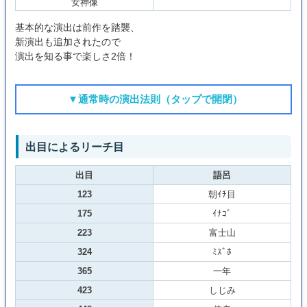
女神像
基本的な演出は前作を踏襲、
新演出も追加されたので
演出を知る事で楽しさ2倍！
▼通常時の演出法則（タップで開閉）
出目によるリーチ目
出目
語呂
123
朝ｲﾁ目
175
ｲﾅｺﾞ
223
富士山
324
ﾐｽﾞﾎ
365
一年
423
しじみ