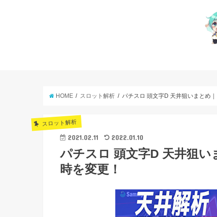
HOME
スロット解析
パチスロ 頭文字D 天井狙いまとめ
スロット解析
2021.02.11
2022.01.10
パチスロ 頭文字D 天井狙
時を変更！