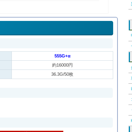
555G+α
約16000円
36.3G/50枚