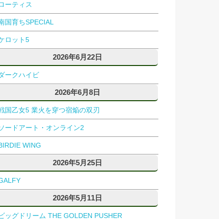
ローティス
南国育ちSPECIAL
ケロット5
2026年6月22日
ダークハイビ
2026年6月8日
戦国乙女5 業火を穿つ宿焔の双刃
ソードアート・オンライン2
BIRDIE WING
2026年5月25日
GALFY
2026年5月11日
ビッグドリーム THE GOLDEN PUSHER