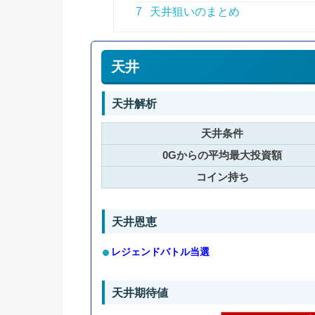
7
天井狙いのまとめ
天井
天井解析
天井条件
0Gからの平均最大投資額
コイン持ち
天井恩恵
レジェンドバトル当選
天井期待値