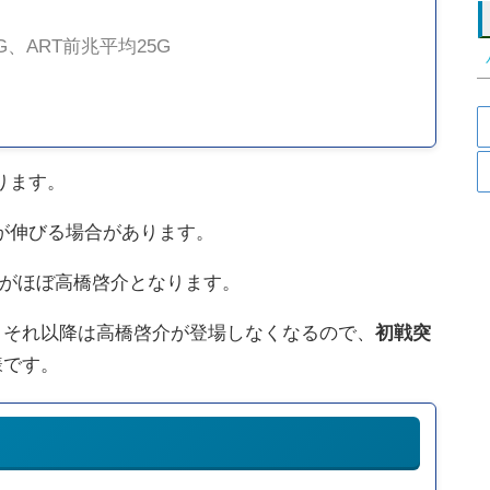
、ART前兆平均25G
ります。
井が伸びる場合があります。
がほぼ高橋啓介となります。
、それ以降は高橋啓介が登場しなくなるので、
初戦突
様です。