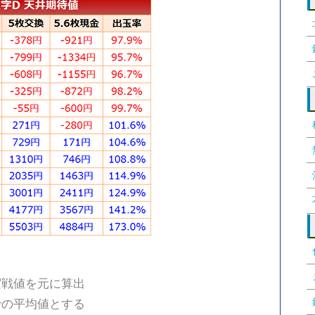
実戦値を元に算出
での平均値とする