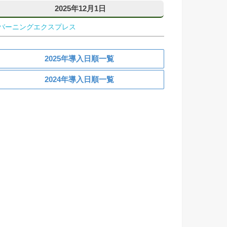
2025年12月1日
バーニングエクスプレス
2025年導入日順一覧
2024年導入日順一覧