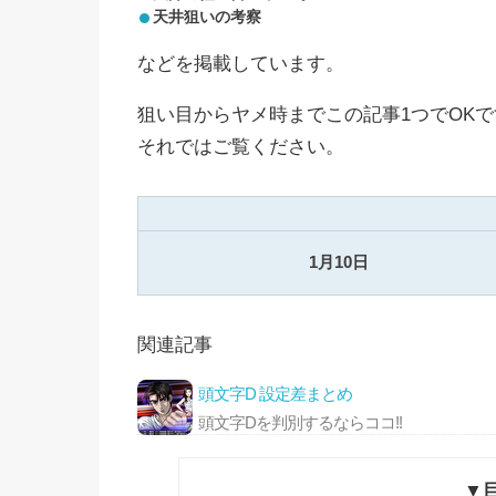
天井狙いの考察
などを掲載しています。
狙い目からヤメ時までこの記事1つでOKで
それではご覧ください。
1月10日
関連記事
頭文字D 設定差まとめ
頭文字Dを判別するならココ!!
▼