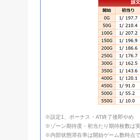
※設定1、ボーナス・AT終了後即やめ
※ゾーン期待度・初当たり期待枚数は
※内部状態滞在率は開始ゲーム数時点