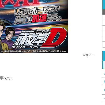
©サミー
事です。