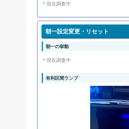
＊現在調査中
朝一設定変更・リセット
朝一の挙動
＊現在調査中
有利区間ランプ