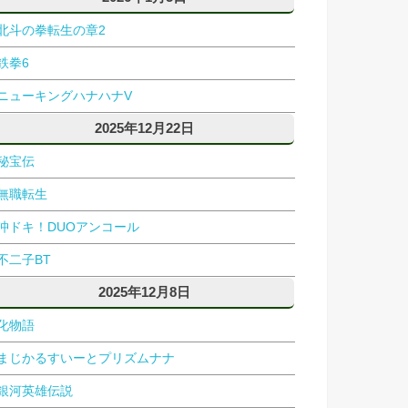
北斗の拳転生の章2
鉄拳6
ニューキングハナハナV
2025年12月22日
秘宝伝
無職転生
沖ドキ！DUOアンコール
不二子BT
2025年12月8日
化物語
まじかるすいーとプリズムナナ
銀河英雄伝説