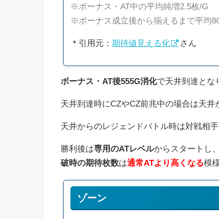
※ボーナス・AT中の平均純増2.5枚/G
※ボーナス成立後から揃えるまで平均8G
＊引用元：
期待値見える化
さん
ボーナス・AT後555G消化
で天井到達とな
天井到達時にCZやCZ前兆中の場合は天
天井からのレジェンドバトル時は対戦相手
勝利後は
専用のATレベル
からスタートし
破時の期待枚数
は
通常ATより高くなる
模
ゾーン