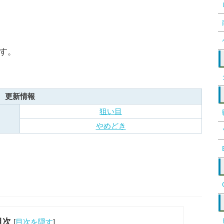
す。
更新情報
狙い目
やめどき
目次
[
目次を隠す
]