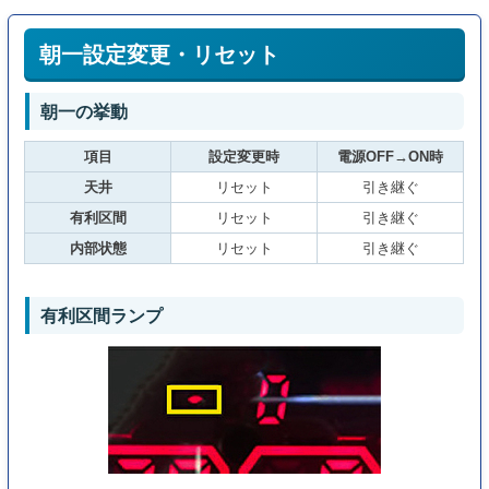
朝一設定変更・リセット
朝一の挙動
項目
設定変更時
電源OFF→ON時
天井
リセット
引き継ぐ
有利区間
リセット
引き継ぐ
内部状態
リセット
引き継ぐ
有利区間ランプ