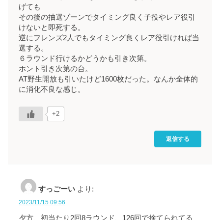
げても
その後の抽選ゾーンでタイミング良く子役やレア役引
けないと即死する。
逆にフレンズ2人でもタイミング良くレア役引ければ当
選する。
６ラウンド行けるかどうかも引き次第。
ホント引き次第の台。
AT野生開放も引いたけど1600枚だった。なんか全体的
に消化不良な感じ。
+2
返信する
すっごーい
より:
2023/11/15 09:56
夕方、初当たり2回8ラウンド、126回で捨てられてる