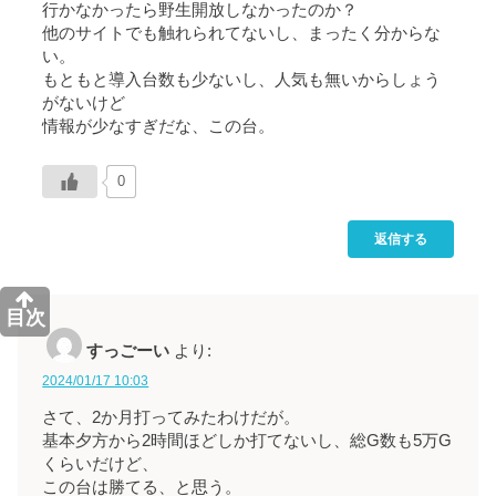
行かなかったら野生開放しなかったのか？
他のサイトでも触れられてないし、まったく分からな
い。
もともと導入台数も少ないし、人気も無いからしょう
がないけど
情報が少なすぎだな、この台。
0
返信する
目次
すっごーい
より:
2024/01/17 10:03
さて、2か月打ってみたわけだが。
基本夕方から2時間ほどしか打てないし、総G数も5万G
くらいだけど、
この台は勝てる、と思う。