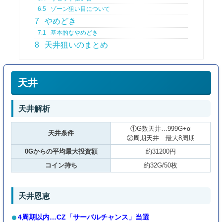
6.5
ゾーン狙い目について
7
やめどき
7.1
基本的なやめどき
8
天井狙いのまとめ
天井
天井解析
①G数天井…999G+α
天井条件
②周期天井…最大8周期
0Gからの平均最大投資額
約31200円
コイン持ち
約32G/50枚
天井恩恵
4周期以内…CZ「サーバルチャンス」当選