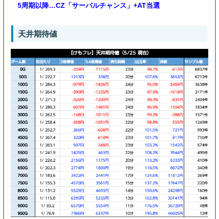
5周期以降…CZ「サーバルチャンス」+AT当選
天井期待値