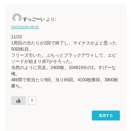
すっごーい
より:
2023/11/24 08:10
11/23
1周目の当たりが2回で終了し、マイナスかよと思った
50回転目。
フリーズ引いた。ぷちっとブラックアウトして、エピ
ソードが始まり赤7がそろった。
当然のように完走。2400枚。104819分の1。すげーな
俺。
4時間で初当たり9回、当り65回。4100枚獲得。3800枚
勝ち。
0
返信する