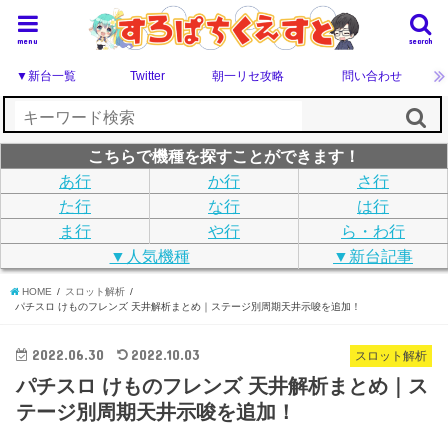
menu
search
▼新台一覧
Twitter
朝一リセ攻略
問い合わせ
こちらで機種を探すことができます！
あ行
か行
さ行
た行
な行
は行
ま行
や行
ら・わ行
▼人気機種
▼新台記事
HOME
スロット解析
パチスロ けものフレンズ 天井解析まとめ｜ステージ別周期天井示唆を追加！
2022.06.30
2022.10.03
スロット解析
パチスロ けものフレンズ 天井解析まとめ｜ス
テージ別周期天井示唆を追加！