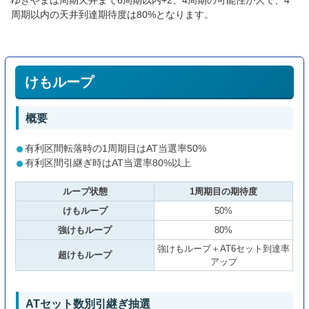
ゆきやまは周期天井まで6周期以内+2、4周期の可能性が大で、4
周期以内の天井到達期待度は80%となります。
けもループ
概要
有利区間転落時の1周期目はAT当選率50%
有利区間引継ぎ時はAT当選率80%以上
ループ状態
1周期目の期待度
けもループ
50%
強けもループ
80%
強けもループ＋AT6セット到達率
超けもループ
アップ
ATセット数別引継ぎ抽選