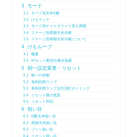
3
モード
3.1
モード別天井G数
3.2
けもランク
3.3
モード別ナイトサファリ突入周期
3.4
ステージ別周期天井示唆
3.5
ステージ別周期天井示唆について
4
けもループ
4.1
概要
4.2
ATセット数別引継ぎ抽選
5
朝一設定変更・リセット
5.1
朝一の挙動
5.2
有利区間ランプ
5.3
有利区間ランプ点灯消灯タイミング
5.4
リセット後の恩恵
5.5
リセット判別
6
狙い目
6.1
G数天井狙い目
6.2
周期天井狙い目
6.3
ゾーン狙い目
6.4
リセット狙い目