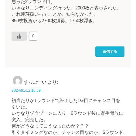
思った2ラウンド目、
いきなりエンディング行った。2000枚と表示された。
これ連荘扱いってことか。知らなかった。
950枚投資から2700枚獲得。1750枚浮き。
0
返信する
すっごーい
より:
2024/01/12 10:59
初当たりが1ラウンドで終了した1G目にチャンス目を
引いた。
いきなりゾウゾーンに入り、6ラウンド後に野生開放に
突入、完走した。
何がどうなってこうなったのか？？？
引くタイミングなのか、チャンス目なのか、6ラウンド