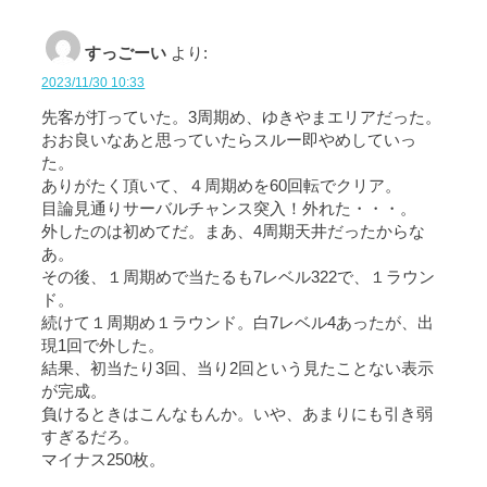
すっごーい
より:
2023/11/30 10:33
先客が打っていた。3周期め、ゆきやまエリアだった。
おお良いなあと思っていたらスルー即やめしていっ
た。
ありがたく頂いて、４周期めを60回転でクリア。
目論見通りサーバルチャンス突入！外れた・・・。
外したのは初めてだ。まあ、4周期天井だったからな
あ。
その後、１周期めで当たるも7レベル322で、１ラウン
ド。
続けて１周期め１ラウンド。白7レベル4あったが、出
現1回で外した。
結果、初当たり3回、当り2回という見たことない表示
が完成。
負けるときはこんなもんか。いや、あまりにも引き弱
すぎるだろ。
マイナス250枚。