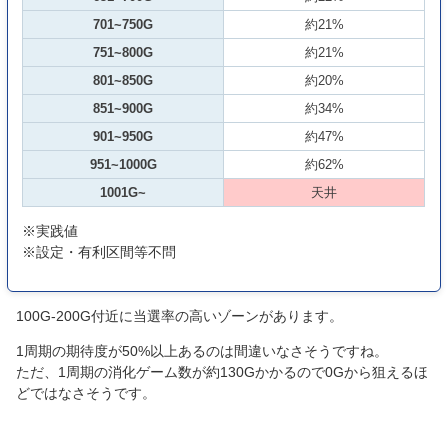
701~750G
約21%
751~800G
約21%
801~850G
約20%
851~900G
約34%
901~950G
約47%
951~1000G
約62%
1001G~
天井
※実践値
※設定・有利区間等不問
100G‐200G付近に当選率の高いゾーンがあります。
1周期の期待度が50%以上あるのは間違いなさそうですね。
ただ、1周期の消化ゲーム数が約130Gかかるので0Gから狙えるほ
どではなさそうです。