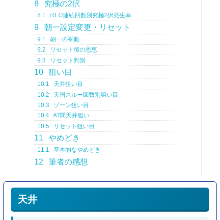
8
究極の2択
8.1
REG連続回数別究極2択発生率
9
朝一設定変更・リセット
9.1
朝一の挙動
9.2
リセット後の恩恵
9.3
リセット判別
10
狙い目
10.1
天井狙い目
10.2
天国スルー回数別狙い目
10.3
ゾーン狙い目
10.4
AT間天井狙い
10.5
リセット狙い目
11
やめどき
11.1
基本的なやめどき
12
筆者の感想
天井