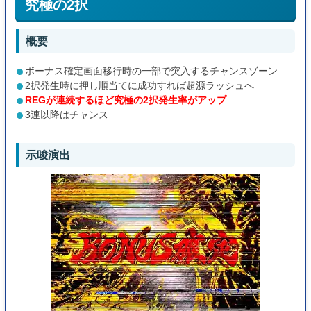
究極の2択
概要
ボーナス確定画面移行時の一部で突入するチャンスゾーン
2択発生時に押し順当てに成功すれば超源ラッシュへ
REGが連続するほど究極の2択発生率がアップ
3連以降はチャンス
示唆演出