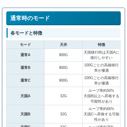
通常時のモード
各モードと特徴
モード
天井
特徴
天国移行時は天国Aに
通常A
900G
移行しやすい
100Gごとの高確移行
通常B
900G
率が優遇
100Gごとの高確移行
通常C
900G
率が優遇
ループ率約50%
天国A
32G
天国B以上へ昇格する
可能性があり
ループ率約66%
天国B
32G
天国Cへ昇格する可能
性があり