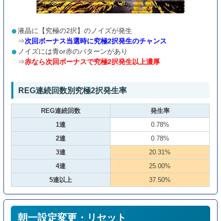
液晶に【究極の2択】のノイズが発生
⇒
次回ボーナス当選時に究極2択発生のチャンス
ノイズには青or赤のパターンがあり
⇒
赤なら次回ボーナスで究極2択発生以上濃厚
REG連続回数別究極2択発生率
REG連続回数
発生率
1連
0.78%
2連
0.78%
3連
20.31%
4連
25.00%
5連以上
37.50%
朝一設定変更・リセット