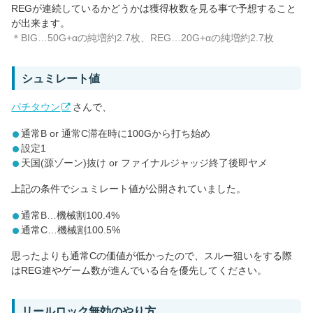
REGが連続しているかどうかは獲得枚数を見る事で予想すること
が出来ます。
＊BIG…50G+αの純増約2.7枚、REG…20G+αの純増約2.7枚
シュミレート値
パチタウン
さんで、
通常B or 通常C滞在時に100Gから打ち始め
設定1
天国(源ゾーン)抜け or ファイナルジャッジ終了後即ヤメ
上記の条件でシュミレート値が公開されていました。
通常B…機械割100.4%
通常C…機械割100.5%
思ったよりも通常Cの価値が低かったので、スルー狙いをする際
はREG連やゲーム数が進んでいる台を優先してください。
リールロック無効のやり方