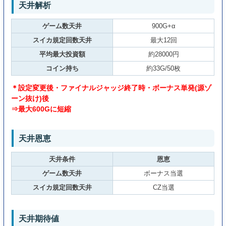
天井解析
ゲーム数天井
900G+α
スイカ規定回数天井
最大12回
平均最大投資額
約28000円
コイン持ち
約33G/50枚
＊設定変更後・ファイナルジャッジ終了時・ボーナス単発(源ゾ
ーン抜け)後
⇒最大600Gに短縮
天井恩恵
天井条件
恩恵
ゲーム数天井
ボーナス当選
スイカ規定回数天井
CZ当選
天井期待値