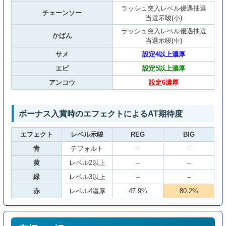
ラッシュ突入レベル優遇抽選
チェーンソー
当選示唆(小)
ラッシュ突入レベル優遇抽選
かばん
当選示唆(中)
サメ
設定4以上濃厚
エビ
設定5以上濃厚
アンコウ
設定6濃厚
ボーナス入賞時のエフェクトによるAT期待度
エフェクト
レベル示唆
REG
BIG
青
デフォルト
–
–
黄
レベル2以上
–
–
緑
レベル3以上
–
–
赤
レベル4濃厚
47.9%
80.2%