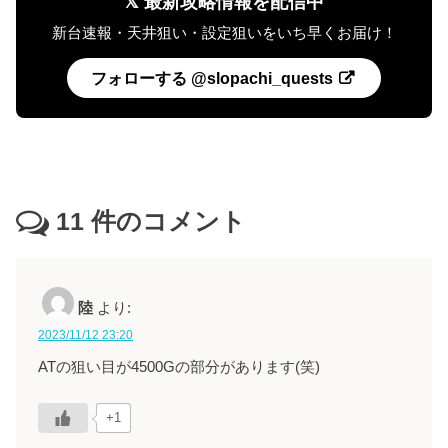
𝕏 最新攻略情報を配信中
新台速報・天井狙い・設定狙いをいち早くお届け！
フォローする @slopachi_quests
11
件のコメント
陸
より:
2023/11/12 23:20
ATの狙い目が4500Gの部分があります(笑)
+1