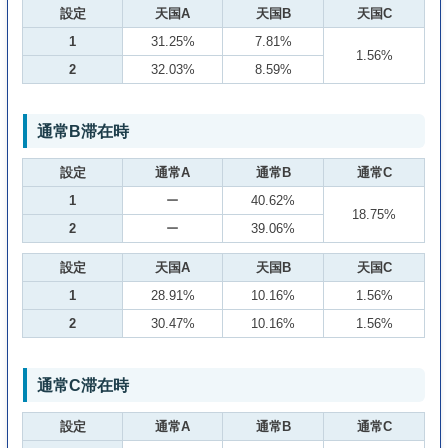
設定
天国A
天国B
天国C
1
31.25%
7.81%
1.56%
2
32.03%
8.59%
通常B滞在時
設定
通常A
通常B
通常C
1
ー
40.62%
18.75%
2
ー
39.06%
設定
天国A
天国B
天国C
1
28.91%
10.16%
1.56%
2
30.47%
10.16%
1.56%
通常C滞在時
設定
通常A
通常B
通常C