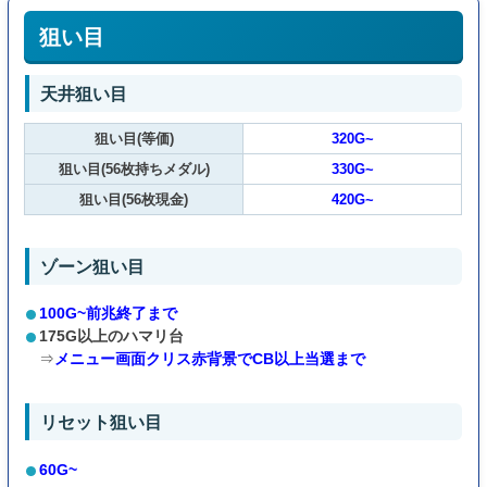
狙い目
天井狙い目
狙い目(等価)
320G~
狙い目(56枚持ちメダル)
330G~
狙い目(56枚現金)
420G~
ゾーン狙い目
100G~前兆終了まで
175G以上のハマリ台
⇒
メニュー画面クリス赤背景でCB以上当選まで
リセット狙い目
60G~