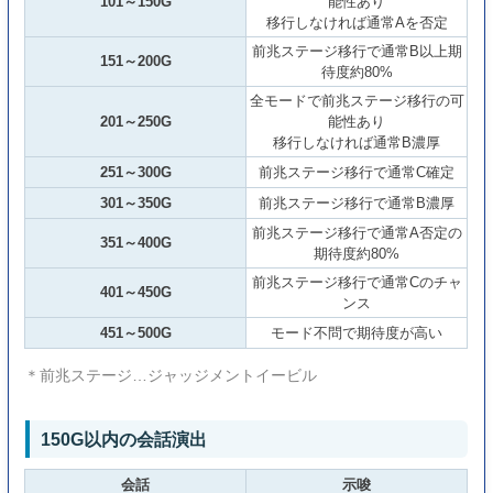
101～150G
能性あり
移行しなければ通常Aを否定
前兆ステージ移行で通常B以上期
151～200G
待度約80%
全モードで前兆ステージ移行の可
201～250G
能性あり
移行しなければ通常B濃厚
251～300G
前兆ステージ移行で通常C確定
301～350G
前兆ステージ移行で通常B濃厚
前兆ステージ移行で通常A否定の
351～400G
期待度約80%
前兆ステージ移行で通常Cのチャ
401～450G
ンス
451～500G
モード不問で期待度が高い
＊前兆ステージ…ジャッジメントイービル
150G以内の会話演出
会話
示唆