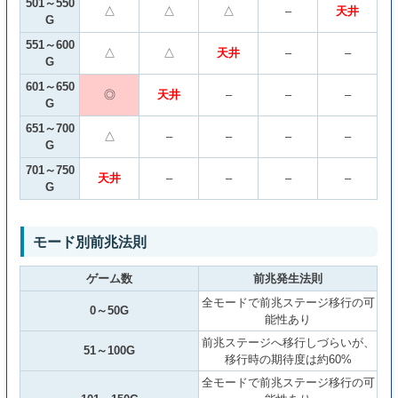
501～550
△
△
△
–
天井
G
551～600
△
△
天井
–
–
G
601～650
◎
天井
–
–
–
G
651～700
△
–
–
–
–
G
701～750
天井
–
–
–
–
G
モード別前兆法則
ゲーム数
前兆発生法則
全モードで前兆ステージ移行の可
0～50G
能性あり
前兆ステージへ移行しづらいが、
51～100G
移行時の期待度は約60%
全モードで前兆ステージ移行の可