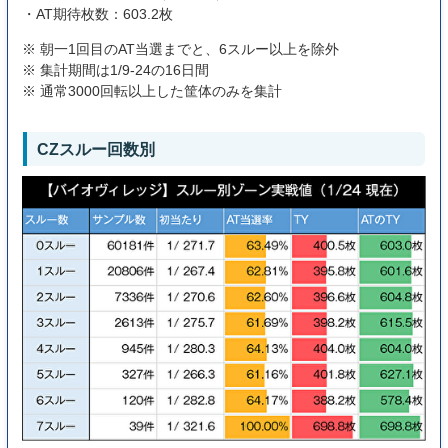
・AT期待枚数：603.2枚
※ 朝一1回目のAT当選までと、6スルー以上を除外
※ 集計期間は1/9-24の16日間
※ 通常3000回転以上した筐体のみを集計
CZスルー回数別