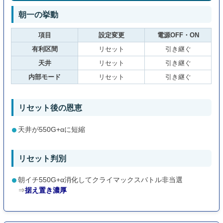
朝一の挙動
項目
設定変更
電源OFF・ON
有利区間
リセット
引き継ぐ
天井
リセット
引き継ぐ
内部モード
リセット
引き継ぐ
リセット後の恩恵
天井が550G+αに短縮
リセット判別
朝イチ550G+α消化してクライマックスバトル非当選
⇒
据え置き濃厚