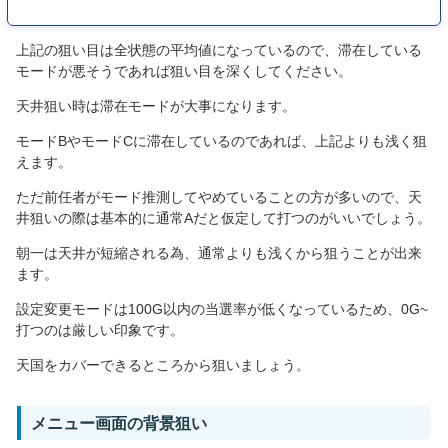
上記の狙い目は全状態の平均値になっているので、滞在している
モードが悪そうであれば狙い目を深くしてください。
天井狙い時は滞在モードが大事になります。
モードBやモードCに滞在しているのであれば、上記よりも浅く狙
えます。
ただ前任者がモード推測してやめていることの方が多いので、天
井狙いの際は基本的に通常Aだと仮定して打つのがいいでしょう。
朝一は天井が短縮される為、通常よりも浅くから狙うことが出来
ます。
設定変更モードは100G以内の当選率が低くなっているため、0G~
打つのは厳しい印象です。
天国をカバーできるところから狙いましょう。
メニュー画面の背景狙い