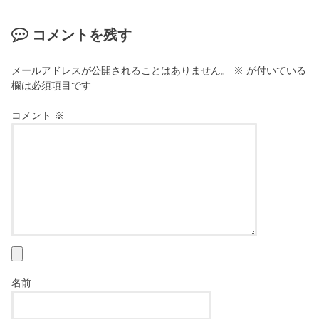
コメントを残す
メールアドレスが公開されることはありません。
※
が付いている
欄は必須項目です
コメント
※
名前