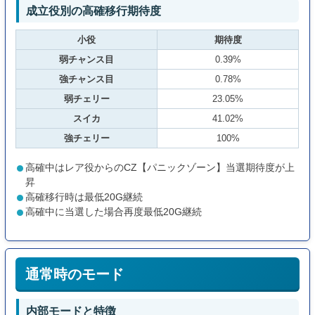
成立役別の高確移行期待度
小役
期待度
弱チャンス目
0.39%
強チャンス目
0.78%
弱チェリー
23.05%
スイカ
41.02%
強チェリー
100%
高確中はレア役からのCZ【パニックゾーン】当選期待度が上
昇
高確移行時は最低20G継続
高確中に当選した場合再度最低20G継続
通常時のモード
内部モードと特徴