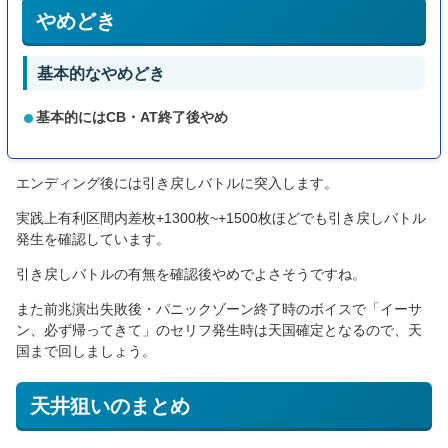
やめどき
基本的なやめどき
基本的にはCB・AT終了後やめ
エンディング後には引き戻しバトルに突入します。
実践上有利区間内差枚+1300枚~+1500枚ほどでも引き戻しバトル
発生を確認しています。
引き戻しバトルの有無を確認後やめでよさそうですね。
また前兆演出失敗後・パニックゾーン終了時のボイスで「イーサ
ン、必ず帰ってきて」のセリフ発生時は天国確定となるので、天
国まで回しましょう。
天井狙いのまとめ