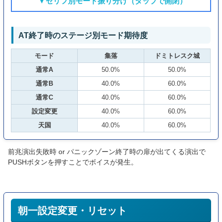
▼セリフ別モード振り分け（タップで開閉）
AT終了時のステージ別モード期待度
モード
集落
ドミトレスク城
通常A
50.0%
50.0%
通常B
40.0%
60.0%
通常C
40.0%
60.0%
設定変更
40.0%
60.0%
天国
40.0%
60.0%
前兆演出失敗時 or パニックゾーン終了時の扉が出てくる演出で
PUSHボタンを押すことでボイスが発生。
朝一設定変更・リセット