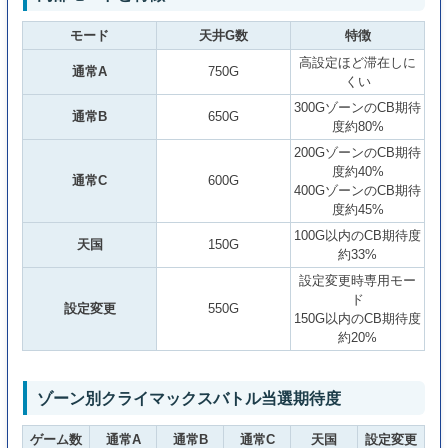
モード
天井G数
特徴
高設定ほど滞在しに
通常A
750G
くい
300GゾーンのCB期待
通常B
650G
度約80%
200GゾーンのCB期待
度約40%
通常C
600G
400GゾーンのCB期待
度約45%
100G以内のCB期待度
天国
150G
約33%
設定変更時専用モー
ド
設定変更
550G
150G以内のCB期待度
約20%
ゾーン別クライマックスバトル当選期待度
ゲーム数
通常A
通常B
通常C
天国
設定変更