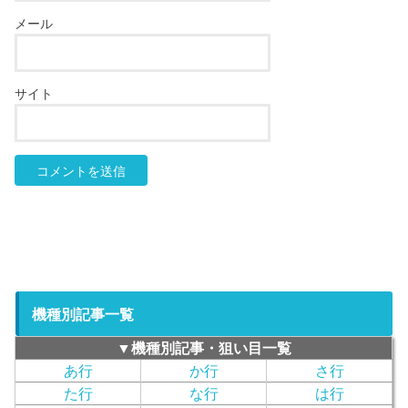
メール
サイト
機種別記事一覧
▼機種別記事・狙い目一覧
あ行
か行
さ行
た行
な行
は行