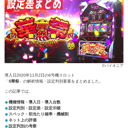
©パイオニア
導入日2020年11月2日の6号機スロット
「
S華祭
」の解析情報・設定判別要素をまとめました。
この記事では、
機種情報・導入日・導入台数
設定判別・設定差・設定示唆
スペック・初当たり確率・機械割
ネット上の評価
設定判別の考察