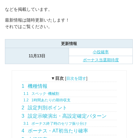
などを掲載しています。
最新情報は随時更新いたします！
それではご覧ください。
更新情報
小役確率
11月13日
ボーナス当選期待度
▼目次
[
目次を隠す
]
1
機種情報
1.1
スペック･機械割
1.2
1時間あたりの期待収支
2
設定判別ポイント
3
設定示唆演出・高設定確定パターン
3.1
ボーナス終了時のセリフ振り分け
4
ボーナス・AT初当たり確率