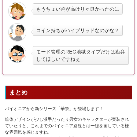
もうちょい割が高けりゃ良かったのに
コイン持ちがハイブリッドなのかな？
モード管理のREG地獄タイプだけは勘弁
してほしいですねぇ
まとめ
パイオニアから新シリーズ「華祭」が登場します！
筐体デザインが少し派手だったり男女のキャラクターが実装され
ていたりと、これまでのパイオニア路線とは一線を画している様
な雰囲気を感じますね。