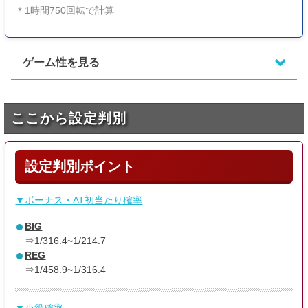
＊1時間750回転で計算
ゲーム性を見る
ｹﾞｰﾑ性
ここから設定判別
ハイビスカスが光ればボーナス確
定。
通常時
先告知時に自力で揃えると15枚の
払い出しが受けられる。
設定判別ポイント
【
赤7
/
赤7
/
BAR
】
REG
継続G数…15G
▼ボーナス・AT初当たり確率
ランプ点灯で1G連確定
【
赤7
/
赤7
/
赤7
】
BIG
BIG
継続G数…40G
⇒1/316.4~1/214.7
ランプ点灯で1G連確定
REG
【
赤7
/
赤7
/
赤7
】
(+極ランプ点灯)
⇒1/458.9~1/316.4
プレミアムBIG
BIG+1G連BIG2個ストックからボ
ーナススタート
ボーナス10連でエンディングに突
▼小役確率