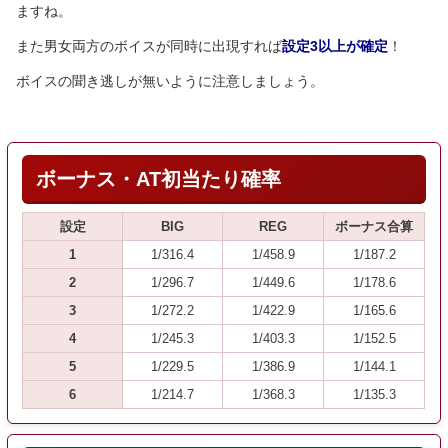
ますね。
また男女両方のボイスが同時に出現すれば
設定3以上が確定
！
ボイスの聞き逃しが無いように注意しましょう。
ボーナス・AT初当たり確率
設定
BIG
REG
ボーナス合算
1
1/316.4
1/458.9
1/187.2
2
1/296.7
1/449.6
1/178.6
3
1/272.2
1/422.9
1/165.6
4
1/245.3
1/403.3
1/152.5
5
1/229.5
1/386.9
1/144.1
6
1/214.7
1/368.3
1/135.3