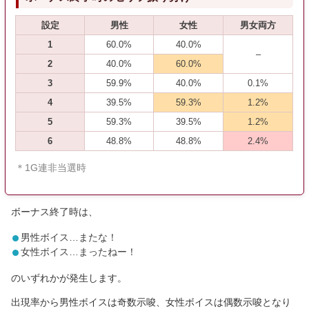
またボーナス消化中は
1G連
獲得の抽選を行っており、葵ちゃんラ
ンプ点灯でBB1G連を獲得。
設定
男性
女性
男女両方
主な1G連獲得のチャンスは下記の通り。
1
60.0%
40.0%
–
2
40.0%
60.0%
「狙え」演出発生時にキャラ図柄揃い
レア役成立時第三停止まで音が連続
3
59.9%
40.0%
0.1%
4
39.5%
59.3%
1.2%
BGM変化の示唆内容は下記の通り。
5
59.3%
39.5%
1.2%
BGM「LOVE♡わっしょい！」→BB1G連ストックあり
6
48.8%
48.8%
2.4%
BGM「Once Again」→BB1G連ストック2個以上?
＊1G連非当選時
BIG+1G連ストック2個からスタートする
プレミアムBIG
も搭載さ
れており、一撃で大量出玉獲得のチャンスもありそうです！
ボーナス終了時は、
男性ボイス…またな！
女性ボイス…まったねー！
のいずれかが発生します。
出現率から男性ボイスは奇数示唆、女性ボイスは偶数示唆となり