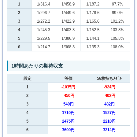
1
1/316.4
1/458.9
1/187.2
97.7%
2
1/296.7
1/449.6
1/178.6
99.0%
3
1/272.2
1/422.9
1/165.6
101.2%
4
1/245.3
1/403.3
1/152.5
103.8%
5
1/229.5
1/386.9
1/144.1
105.5%
6
1/214.7
1/368.3
1/135.3
108.0%
1時間あたりの期待収支
設定
等価
56枚持ちﾒﾀﾞﾙ
1
-1035円
-924円
2
-450円
-402円
3
540円
482円
4
1710円
1527円
5
2475円
2210円
6
3600円
3214円