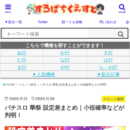
menu
search
▼新台一覧
Twitter
朝一リセ攻略
問い合わせ
こちらで機種を探すことができます！
あ行
か行
さ行
た行
な行
は行
ま行
や行
ら・わ行
▼人気機種
▼新台記事
HOME
スロット解析
パチスロ 華祭 設定差まとめ｜小役確率などが判明！
2020.11.13
2020.11.28
スロット解析
パチスロ 華祭 設定差まとめ｜小役確率などが
判明！