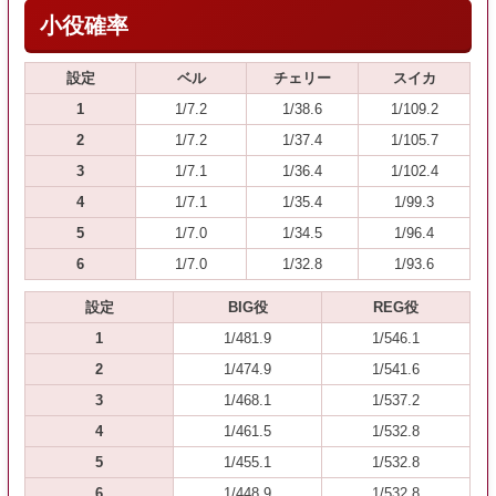
小役確率
設定
ベル
チェリー
スイカ
1
1/7.2
1/38.6
1/109.2
2
1/7.2
1/37.4
1/105.7
3
1/7.1
1/36.4
1/102.4
4
1/7.1
1/35.4
1/99.3
5
1/7.0
1/34.5
1/96.4
6
1/7.0
1/32.8
1/93.6
設定
BIG役
REG役
1
1/481.9
1/546.1
2
1/474.9
1/541.6
3
1/468.1
1/537.2
4
1/461.5
1/532.8
5
1/455.1
1/532.8
6
1/448.9
1/532.8