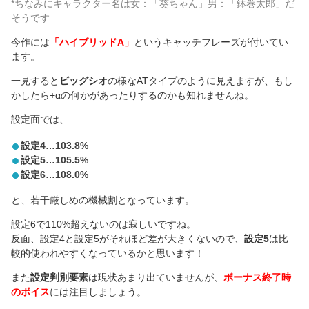
*ちなみにキャラクター名は女：「葵ちゃん」男：「鉢巻太郎」だ
そうです
今作には
「ハイブリッドA」
というキャッチフレーズが付いてい
ます。
一見すると
ビッグシオ
の様なATタイプのように見えますが、もし
かしたら+αの何かがあったりするのかも知れませんね。
設定面では、
設定4…103.8%
設定5…105.5%
設定6…108.0%
と、若干厳しめの機械割となっています。
設定6で110%超えないのは寂しいですね。
反面、設定4と設定5がそれほど差が大きくないので、
設定5
は比
較的使われやすくなっているかと思います！
また
設定判別要素
は現状あまり出ていませんが、
ボーナス終了時
のボイス
には注目しましょう。