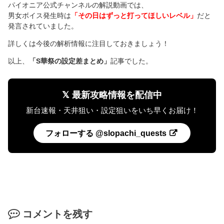
パイオニア公式チャンネルの解説動画では、
男女ボイス発生時は
「その日はずっと打ってほしいレベル」
だと
発言されていました。
詳しくは今後の解析情報に注目しておきましょう！
以上、
「S華祭の設定差まとめ」
記事でした。
𝕏 最新攻略情報を配信中
新台速報・天井狙い・設定狙いをいち早くお届け！
フォローする @slopachi_quests
コメントを残す