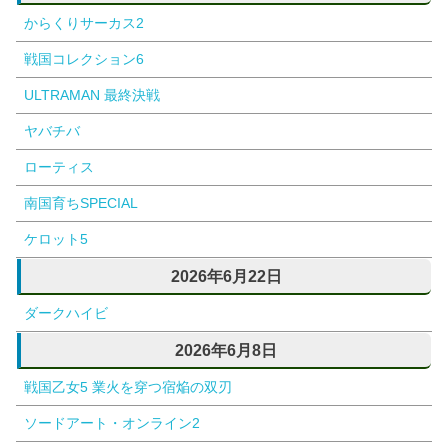
からくりサーカス2
戦国コレクション6
ULTRAMAN 最終決戦
ヤバチバ
ローティス
南国育ちSPECIAL
ケロット5
2026年6月22日
ダークハイビ
2026年6月8日
戦国乙女5 業火を穿つ宿焔の双刃
ソードアート・オンライン2