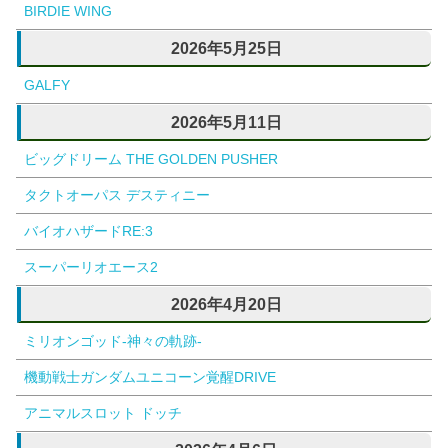
BIRDIE WING
2026年5月25日
GALFY
2026年5月11日
ビッグドリーム THE GOLDEN PUSHER
タクトオーパス デスティニー
バイオハザードRE:3
スーパーリオエース2
2026年4月20日
ミリオンゴッド-神々の軌跡-
機動戦士ガンダムユニコーン覚醒DRIVE
アニマルスロット ドッチ