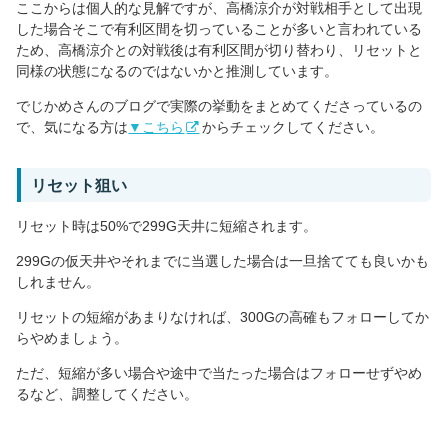
ここからは個人的な見解ですが、高橋涼介が対戦相手として出現
した場合そこで有利区間を切っていることが多いと言われている
ため、高橋涼介との対戦後は有利区間が切り替わり、リセットと
同様の状態になるのではないかと推測しています。
でじかめさんのブログで実際の挙動をまとめてくださっているの
で、気になる方は
▼こちら
からチェックしてください。
リセット狙い
リセット時は50%で299G天井に短縮されます。
299Gの仮天井やそれまでに当選した場合は一旦捨てても良いかも
しれません。
リセットの短縮があまりなければ、300Gの高確もフォローしてか
らやめましょう。
ただ、短縮が多い場合や途中で当たった場合はフォローせずやめ
るなど、調整してください。