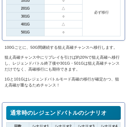
101G
○
201G
△
必ず移行
301G
○
401G
△
501G
○
100Gごとに、50G間継続する狙え高確チャンスへ移行します。
狙え高確チャンス中にリプレイを引けば約20%で狙え高確へ移行
し、レジェンドバトル終了後や301G・501Gは狙え高確チャンス
だけでなく、高確移行にも期待できます。
1Gと101Gはレジェンドバトルモード高確の移行が確定かつ、狙
え高確が重なるためチャンス！
通常時のレジェンドバトルのシナリオ
回数
シナリオ1
シナリオ2
シナリオ3
シナリオ4