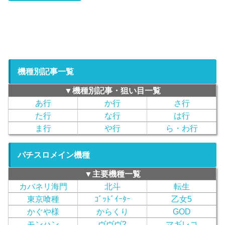
機種別記事一覧
▼機種別記事・狙い目一覧
あ行
か行
さ行
た行
な行
は行
ま行
や行
ら・わ行
パチスロメイン機種
▼主要機種一覧
カバネリ海門
北斗
転生
東京喰種
ｺﾞｯﾄﾞｲｰﾀｰ
乙女5
かぐや様
からくり
GOD
モンハン
ヴヴヴ2
マギレコ