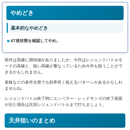
やめどき
基本的なやめどき
AT後状態を確認してやめ。
前作は高確に期待値がありましたが、今作はレジェンドバトルモ
ードの高確と、狙い高確が重なっているため今作も狙うことがで
きるかもしれません。
差枚などの条件次第でも効率良く狙えるパターンがあるかもしれ
ませんね。
レジェンドバトル終了時にエンペラー・レッドサンズの終了画面
が出た場合は次回レジェンドバトルまで打ちましょう。
天井狙いのまとめ