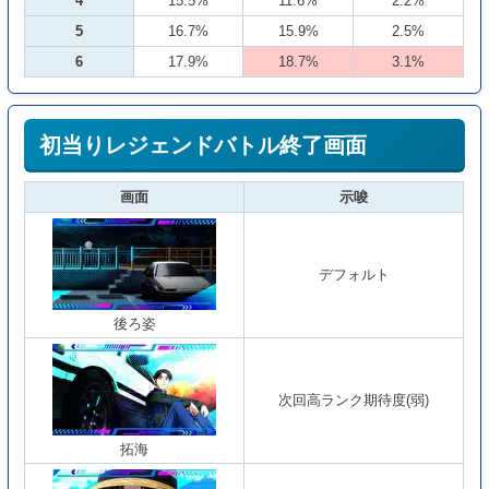
4
15.5%
11.6%
2.2%
5
16.7%
15.9%
2.5%
6
17.9%
18.7%
3.1%
初当りレジェンドバトル終了画面
画面
示唆
デフォルト
後ろ姿
次回高ランク期待度(弱)
拓海