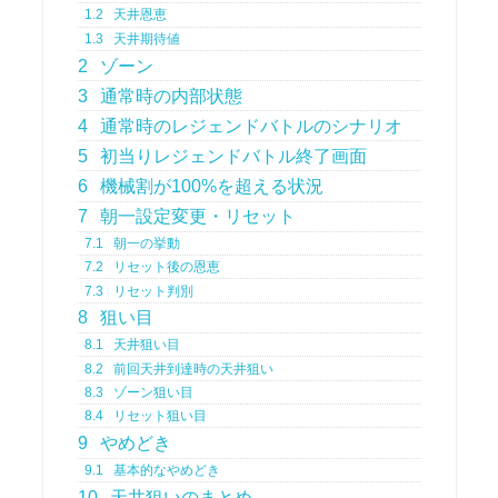
1.2
天井恩恵
1.3
天井期待値
2
ゾーン
3
通常時の内部状態
4
通常時のレジェンドバトルのシナリオ
5
初当りレジェンドバトル終了画面
6
機械割が100%を超える状況
7
朝一設定変更・リセット
7.1
朝一の挙動
7.2
リセット後の恩恵
7.3
リセット判別
8
狙い目
8.1
天井狙い目
8.2
前回天井到達時の天井狙い
8.3
ゾーン狙い目
8.4
リセット狙い目
9
やめどき
9.1
基本的なやめどき
10
天井狙いのまとめ