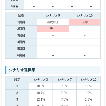
6回目
–
–
–
–
回数
シナリオ9
シナリオ10
1回目
清次以上
天井
2回目
天井
–
3回目
–
–
4回目
–
–
5回目
–
–
6回目
–
–
シナリオ選択率
設定
シナリオ3
シナリオ7
シナリオ10
1
10.6%
7.0%
1.0%
2
10.7%
7.2%
1.0%
3
12.1%
7.8%
1.3%