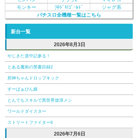
モンキー
沖ﾄﾞｷ!ｺﾞｰﾙﾄﾞ
ジャグ系
パチスロ全機種一覧はこちら
新台一覧
2026年8月3日
やじきた道中記参る！
とある魔術の禁書目録2
邪神ちゃんドロップキック
すーぱぁびん娘
とんでもスキルで異世界放浪メシ
ワールドダイスター
ストリートファイター6
2026年7月6日