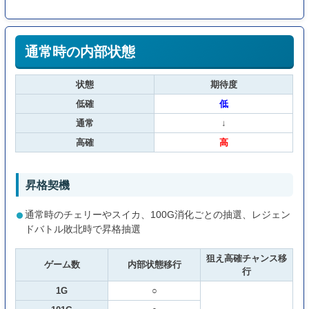
通常時の内部状態
状態
期待度
低確
低
通常
↓
高確
高
昇格契機
通常時のチェリーやスイカ、100G消化ごとの抽選、レジェン
ドバトル敗北時で昇格抽選
狙え高確チャンス移
ゲーム数
内部状態移行
行
1G
○