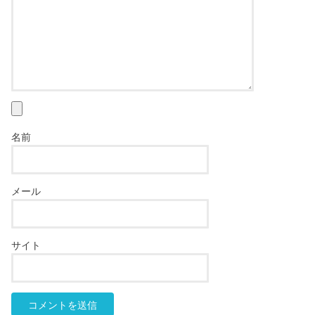
名前
メール
サイト