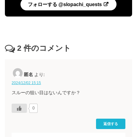
フォローする @slopachi_quests
2
件のコメント
匿名
より:
2024/12/02 15:15
スルーの狙い目はないんですか？
0
返信する