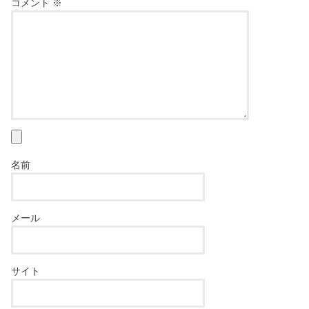
コメント
※
名前
メール
サイト