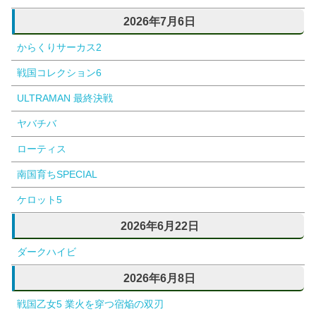
2026年7月6日
からくりサーカス2
戦国コレクション6
ULTRAMAN 最終決戦
ヤバチバ
ローティス
南国育ちSPECIAL
ケロット5
2026年6月22日
ダークハイビ
2026年6月8日
戦国乙女5 業火を穿つ宿焔の双刃