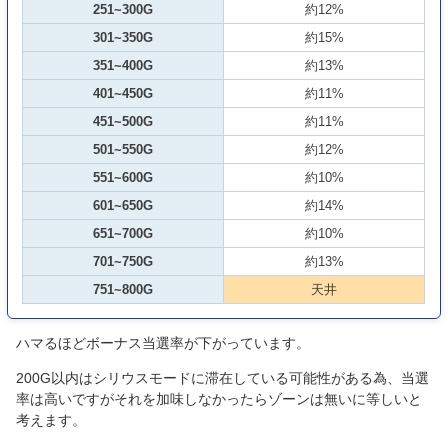
251~300G
約12%
301~350G
約15%
351~400G
約13%
401~450G
約11%
451~500G
約11%
501~550G
約12%
551~600G
約10%
601~650G
約14%
651~700G
約10%
701~750G
約13%
751~800G
天井
ハマるほどボーナス当選率が下がっています。
200G以内はシリウスモードに滞在している可能性がある為、当選
率は高いですがそれを加味しなかったらゾーンは無いに等しいと
考えます。