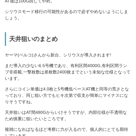
AT後は100G回してやめ。
シリウスモード移行の可能性があるので必ずやめないようにしま
しょう。
天井狙いのまとめ
ヤーマ(ベルコ)さんから新台、シリウスが導入されます!
まだ導入の少ない6.5号機であり、有利区間4000G,有利区間ラン
プ非搭載,一撃枚数は差枚数2400枚までという未知な仕様となって
います。
さらにコイン単価は4.0枚と5号機低ベースAT機と同等の荒さとな
っており、同じ狙い方でもヒキ次第で収支が簡単にマイナスにな
りそうですね。
天井狙いはAT間480Gからいけそうですが、内部仕様が不透明な
ため慎重に狙いたいところです。
複雑になればなるほど考察に力が入るので、個人的にとても期待
しています。