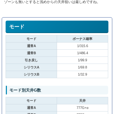
ゾーンも無いとすると浅めからの天井狙いは厳しめですね。
モード
モード
ボーナス確率
通常A
1/315.6
通常B
1/486.4
引き戻し
1/99.9
シリウスA
1/69.8
シリウスB
1/32.9
モード別天井G数
モード
天井
通常A
777G+α