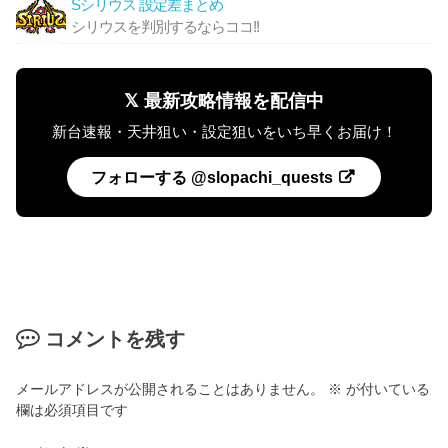
Sシリウス 設定差まとめ
シリウスを判別するならココ!!
𝕏 最新攻略情報を配信中
新台速報・天井狙い・設定狙いをいち早くお届け！
フォローする @slopachi_quests
コメントを残す
メールアドレスが公開されることはありません。
※
が付いている
欄は必須項目です