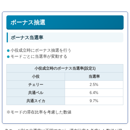
ボーナス抽選
ボーナス当選率
小役成立時にボーナス抽選を行う
モードごとに当選率が変動する
小役成立時のボーナス当選率(設定1)
小役
当選率
チェリー
2.5%
共通ベル
6.4%
共通スイカ
9.7%
※モードの滞在比率を考慮した数値