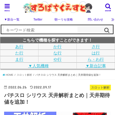
menu
search
▼新台一覧
Twitter
朝一リセ攻略
問い合わせ
こちらで機種を探すことができます！
あ行
か行
さ行
た行
な行
は行
ま行
や行
ら・わ行
▼人気機種
▼新台記事
HOME
スロット解析
パチスロ シリウス 天井解析まとめ｜天井期待値を追加！
2022.06.26
2022.09.17
スロット解析
パチスロ シリウス 天井解析まとめ｜天井期待
値を追加！