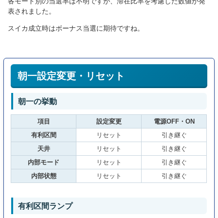
各モード別の当選率は不明ですが、滞在比率を考慮した数値が発
表されました。
スイカ成立時はボーナス当選に期待ですね。
朝一設定変更・リセット
朝一の挙動
項目
設定変更
電源OFF・ON
有利区間
リセット
引き継ぐ
天井
リセット
引き継ぐ
内部モード
リセット
引き継ぐ
内部状態
リセット
引き継ぐ
有利区間ランプ