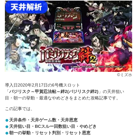
©ミズホ
導入日2020年2月17日の6号機スロット
「
バジリスク～甲賀忍法帖～絆2(バジリスク絆2)
」の天井狙い
目・朝一の挙動・最適なやめどきをまとめた攻略記事です。
この記事では、
天井条件・天井ゲーム数・天井恩恵
天井狙い目・BCスルー回数狙い目・やめどき
朝一の挙動・リセット判別・リセット恩恵