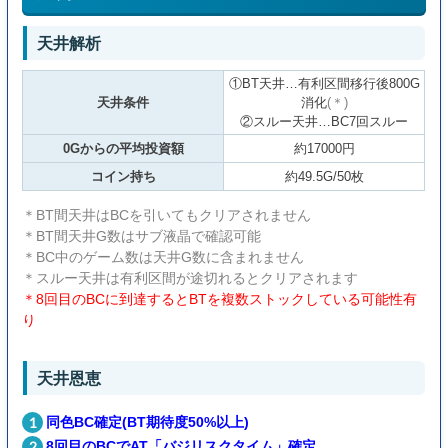
天井解析
①BT天井…有利区間移行後800G
天井条件
消化
(＊)
②スルー天井…BC7回スルー
0Gからの平均投資額
約17000円
コイン持ち
約49.5G/50枚
＊BT間天井はBCを引いてもクリアされません
＊BT間天井G数はサブ液晶で確認可能
＊BC中のゲーム数は天井G数に含まれません
＊スルー天井は有利区間が途切れるとクリアされます
＊8回目のBCに到達するとBTを複数ストックしている可能性有
り
天井恩恵
同色BC確定(BT期待度50%以上)
8回目のBCでAT「バジリスクタイム」確定