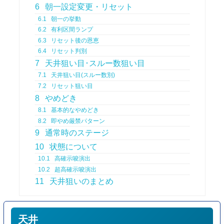
6
朝一設定変更・リセット
6.1
朝一の挙動
6.2
有利区間ランプ
6.3
リセット後の恩恵
6.4
リセット判別
7
天井狙い目･スルー数狙い目
7.1
天井狙い目(スルー数別)
7.2
リセット狙い目
8
やめどき
8.1
基本的なやめどき
8.2
即やめ厳禁パターン
9
通常時のステージ
10
状態について
10.1
高確示唆演出
10.2
超高確示唆演出
11
天井狙いのまとめ
天井