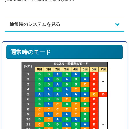
通常時のシステムを見る
前作の初代バジリスク絆と仕様は似ています。
通常時のモード
基本は擬似ボーナス「バジリスクチャンス(BC)」からBT突入を目
指していく流れ。
BCは2種類存在し、
通常BC…
16G継続、プレイヤー選択型
エピソードBC…
30G継続、絆高確濃厚
となっています。
エピソードBCは当選時点でBT突入確定です。