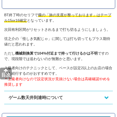
BT終了時のセリフで
朧の「旅の支度が整っております」はテーブ
ル15or16確定
となっています。
次回有利区間がリセットされるまで打ち切るようにしましょう。
弦之介の「怪しき気配じゃ」に関しては打ち切ってもプラス期待
値だと思われます。
ただし
機械割換算で104%付近まで持って行けるかは不明
ですの
で、現段階では追わないのが無難かと思います。
上級者向けのテクニックとして、ベースが設定2以上のお店の場合
のみ続行するのがおすすめです。
目次
＊上級者向けなので設定状況が見抜けない場合は高確確認やめを
推奨します
ゲーム数天井到達時について
ゲーム数天井到達時でも朧を選択すると次回のモードを確認する