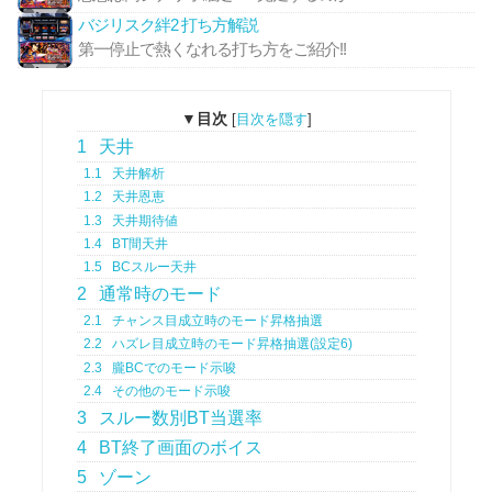
バジリスク絆2 打ち方解説
第一停止で熱くなれる打ち方をご紹介!!
▼目次
[
目次を隠す
]
1
天井
1.1
天井解析
1.2
天井恩恵
1.3
天井期待値
1.4
BT間天井
1.5
BCスルー天井
2
通常時のモード
2.1
チャンス目成立時のモード昇格抽選
2.2
ハズレ目成立時のモード昇格抽選(設定6)
2.3
朧BCでのモード示唆
2.4
その他のモード示唆
3
スルー数別BT当選率
4
BT終了画面のボイス
5
ゾーン