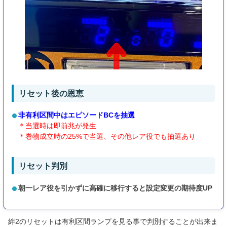
リセット後の恩恵
非有利区間中はエピソードBCを抽選
＊当選時は即前兆が発生
＊巻物成立時の25%で当選、その他レア役でも抽選あり
リセット判別
朝一レア役を引かずに高確に移行すると設定変更の期待度UP
絆2のリセットは有利区間ランプを見る事で判別することが出来ま