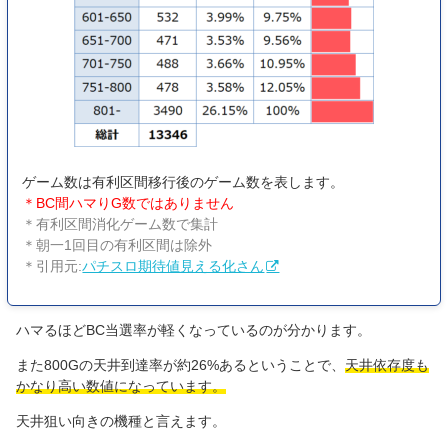
ゲーム数は有利区間移行後のゲーム数を表します。
＊BC間ハマりG数ではありません
＊有利区間消化ゲーム数で集計
＊朝一1回目の有利区間は除外
＊引用元:
パチスロ期待値見える化さん
ハマるほどBC当選率が軽くなっているのが分かります。
また800Gの天井到達率が約26%あるということで、
天井依存度も
かなり高い数値になっています。
天井狙い向きの機種と言えます。