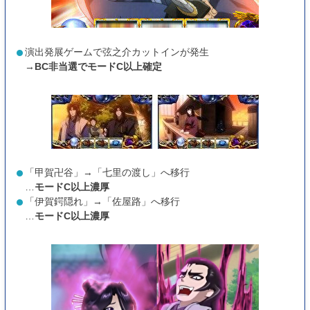
演出発展ゲームで弦之介カットインが発生
→
BC非当選でモードC以上確定
「甲賀卍谷」→「七里の渡し」へ移行
…
モードC以上濃厚
「伊賀鍔隠れ」→「佐屋路」へ移行
…
モードC以上濃厚