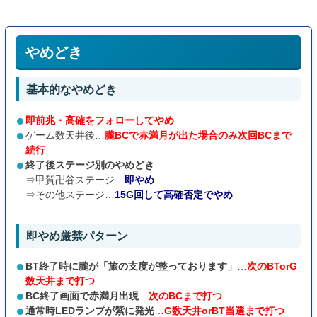
スルー回数によって狙い目を変化させています。
0スルーを1スルーよりも浅く設定しているのは
ストレートで800G
ハマり時に恩恵を受けられるため
です。
やめどき
4スルー以降に関してはゲーム数は関係なく打つことができます。
基本的なやめどき
即前兆・高確をフォローしてやめ
ゲーム数天井後…
朧BCで赤満月が出た場合のみ次回BCまで
続行
終了後ステージ別のやめどき
⇒甲賀卍谷ステージ…
即やめ
⇒その他ステージ…
15G回して高確否定でやめ
即やめ厳禁パターン
BT終了時に朧が「旅の支度が整っております」
…
次のBTorG
数天井まで打つ
BC終了画面で赤満月出現
…
次のBCまで打つ
通常時LEDランプが紫に発光
…
G数天井orBT当選まで打つ