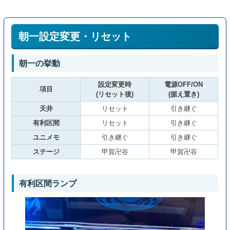
朝一設定変更・リセット
朝一の挙動
設定変更時
電源OFF/ON
項目
(リセット後)
(据え置き)
天井
リセット
引き継ぐ
有利区間
リセット
引き継ぐ
ユニメモ
引き継ぐ
引き継ぐ
ステージ
甲賀卍谷
甲賀卍谷
有利区間ランプ