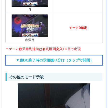
月
モードD確定
赤満月
＊ゲーム数天井到達時は有利区間突入1G目で出現
▼朧BC終了時の示唆振り分け（タップで開閉）
その他のモード示唆