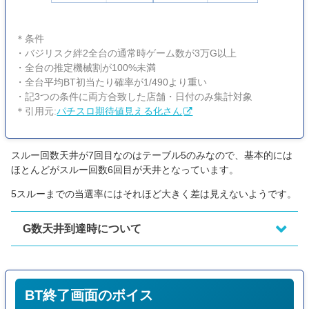
＊条件
・バジリスク絆2全台の通常時ゲーム数が3万G以上
・全台の推定機械割が100%未満
・全台平均BT初当たり確率が1/490より重い
・記3つの条件に両方合致した店舗・日付のみ集計対象
＊引用元:
パチスロ期待値見える化さん
スルー回数天井が7回目なのはテーブル5のみなので、基本的には
ほとんどがスルー回数6回目が天井となっています。
5スルーまでの当選率にはそれほど大きく差は見えないようです。
G数天井到達時について
こちらはかなり当選率が上がっています!!
BT終了画面のボイス
G数天井以外のBT突入率…
22.64%