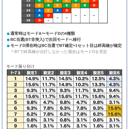
通常時はモードA〜モードDの4種類
BC当選(BT非突入)で次回モードへ移行
モードD滞在時はBC当選でBT確定+1セット目は絆高確が確定
＊BTで絆高確が点灯しなかった場合はモードDを否定
モード振り分け