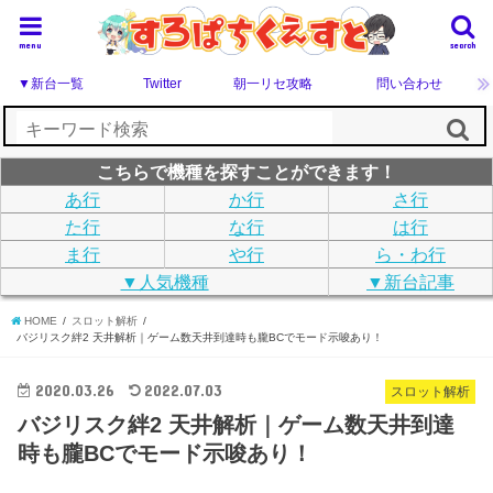
menu
search
▼新台一覧
Twitter
朝一リセ攻略
問い合わせ
こちらで機種を探すことができます！
あ行
か行
さ行
た行
な行
は行
ま行
や行
ら・わ行
▼人気機種
▼新台記事
HOME
スロット解析
バジリスク絆2 天井解析｜ゲーム数天井到達時も朧BCでモード示唆あり！
2020.03.26
2022.07.03
スロット解析
バジリスク絆2 天井解析｜ゲーム数天井到達
時も朧BCでモード示唆あり！