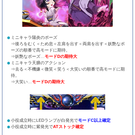
ミニキャラ陽炎のポーズ
⇒後ろをむく＜ため息＜左肩を出す＜両肩を出す＜妖艶なポ
ーズの順番で高モードに期待。
⇒妖艶なポーズ…
モードDの期待大
ミニキャラ天膳のアクション
⇒去る＜不機嫌＜微笑＜笑う＜大笑いの順番で高モードに期
待。
⇒大笑い…
モードDの期待大
小役成立時にLEDランプが白発光で
モードC以上確定
小役成立時に紫発光で
ATストック確定