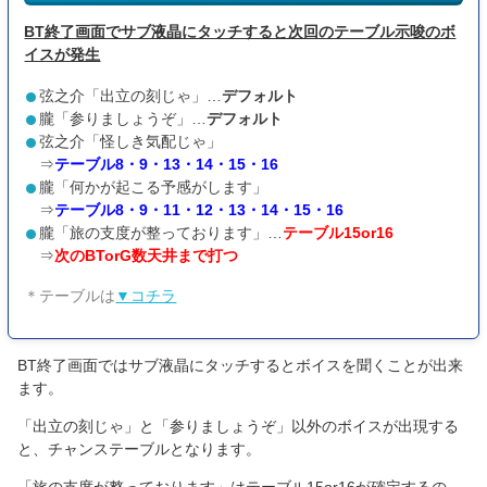
G数天井到達時のBT突入率…
72.1%
BT終了画面でサブ液晶にタッチすると次回のテーブル示唆のボ
こうして見るとG数天井でのBC当選がかなり強力であることが分
イスが発生
かります。
弦之介「出立の刻じゃ」…
デフォルト
絆2は同色に当選した時点で最低50%でAT抽選を行なっているた
朧「参りましょうぞ」…
デフォルト
め、そこが強みとなっています。
弦之介「怪しき気配じゃ」
⇒
テーブル8・9・13・14・15・16
天井狙いにおいてのプラス要素となります。
朧「何かが起こる予感がします」
⇒
テーブル8・9・11・12・13・14・15・16
朧「旅の支度が整っております」…
テーブル15or16
⇒
次のBTorG数天井まで打つ
＊テーブルは
▼コチラ
BT終了画面ではサブ液晶にタッチするとボイスを聞くことが出来
ます。
「出立の刻じゃ」と「参りましょうぞ」以外のボイスが出現する
と、チャンステーブルとなります。