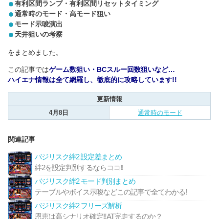
有利区間ランプ・有利区間リセットタイミング
通常時のモード・高モード狙い
モード示唆演出
天井狙いの考察
をまとめました。
この記事では
ゲーム数狙い・BCスルー回数狙いなど…
ハイエナ情報は全て網羅し、徹底的に攻略しています!!
更新情報
4月8日
通常時のモード
関連記事
バジリスク絆2 設定差まとめ
絆2を設定判別するならココ!!
バジリスク絆2 モード判別まとめ
テーブルやボイス示唆などこの記事で全てわかる!
バジリスク絆2 フリーズ解析
恩恵は高シナリオ確定‼︎AT完走するのか？