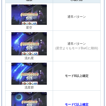
通常パターン
星空
通常パターン
(星空よりもモードBorCに期待)
流れ星
モードB以上確定
流星群
モードC以上確定