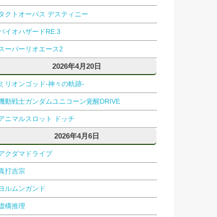
タクトオーパス デスティニー
バイオハザードRE:3
スーパーリオエース2
2026年4月20日
ミリオンゴッド-神々の軌跡-
機動戦士ガンダムユニコーン覚醒DRIVE
アニマルスロット ドッチ
2026年4月6日
アクダマドライブ
真打吉宗
ヨルムンガンド
虚構推理