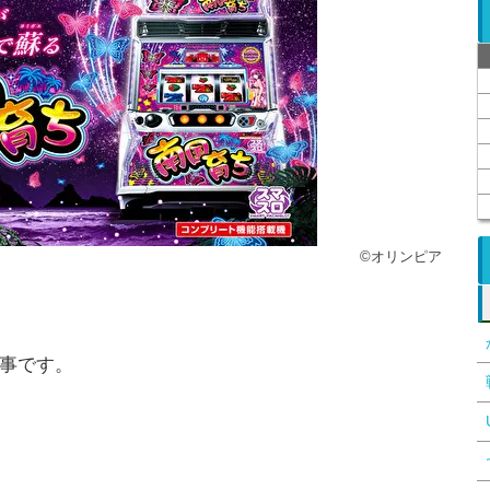
©オリンピア
事です。