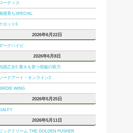
ローティス
南国育ちSPECIAL
ケロット5
2026年6月22日
ダークハイビ
2026年6月8日
戦国乙女5 業火を穿つ宿焔の双刃
ソードアート・オンライン2
BIRDIE WING
2026年5月25日
GALFY
2026年5月11日
ビッグドリーム THE GOLDEN PUSHER