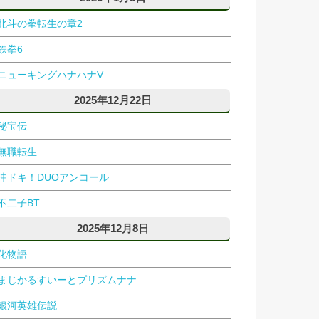
北斗の拳転生の章2
鉄拳6
ニューキングハナハナV
2025年12月22日
秘宝伝
無職転生
沖ドキ！DUOアンコール
不二子BT
2025年12月8日
化物語
まじかるすいーとプリズムナナ
銀河英雄伝説