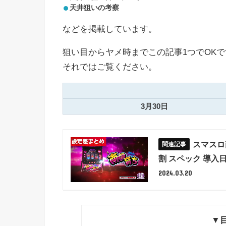
天井狙いの考察
などを掲載しています。
狙い目からヤメ時までこの記事1つでOKで
それではご覧ください。
3月30日
スマスロ
割 スペック 導入日
2024.03.20
▼