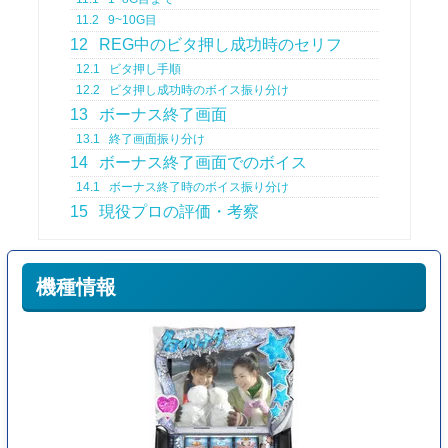
11.2
9~10G目
12
REG中のビタ押し成功時のセリフ
12.1
ビタ押し手順
12.2
ビタ押し成功時のボイス振り分け
13
ボーナス終了画面
13.1
終了画面振り分け
14
ボーナス終了画面でのボイス
14.1
ボーナス終了時のボイス振り分け
15
現役プロの評価・考察
機種情報