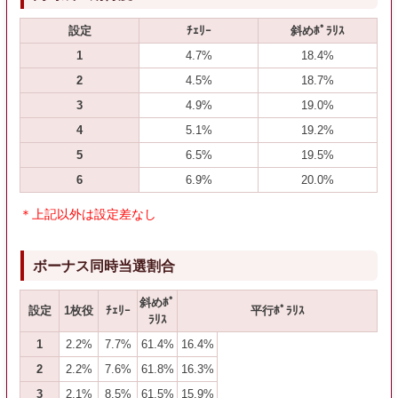
設定
ﾁｪﾘｰ
斜めﾎﾟﾗﾘｽ
1
4.7%
18.4%
2
4.5%
18.7%
3
4.9%
19.0%
4
5.1%
19.2%
5
6.5%
19.5%
6
6.9%
20.0%
＊上記以外は設定差なし
ボーナス同時当選割合
斜めﾎﾟ
設定
1枚役
ﾁｪﾘｰ
平行ﾎﾟﾗﾘｽ
ﾗﾘｽ
1
2.2%
7.7%
61.4%
16.4%
2
2.2%
7.6%
61.8%
16.3%
3
2.1%
8.5%
61.5%
15.9%