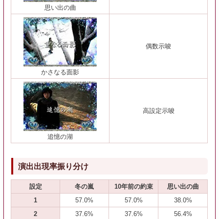
思い出の曲
偶数示唆
かさなる面影
高設定示唆
追憶の湖
演出出現率振り分け
設定
冬の嵐
10年前の約束
思い出の曲
1
57.0%
57.0%
38.0%
2
37.6%
37.6%
56.4%