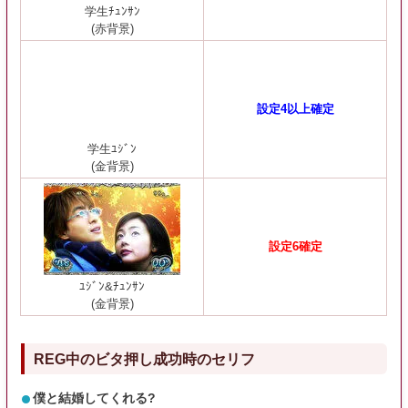
学生ﾁｭﾝｻﾝ
(赤背景)
設定4以上確定
学生ﾕｼﾞﾝ
(金背景)
設定6確定
ﾕｼﾞﾝ&ﾁｭﾝｻﾝ
(金背景)
REG中のビタ押し成功時のセリフ
僕と結婚してくれる?