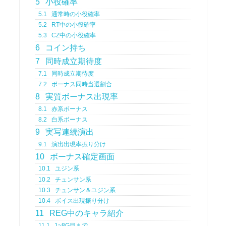
5
小役確率
5.1
通常時の小役確率
5.2
RT中の小役確率
5.3
CZ中の小役確率
6
コイン持ち
7
同時成立期待度
7.1
同時成立期待度
7.2
ボーナス同時当選割合
8
実質ボーナス出現率
8.1
赤系ボーナス
8.2
白系ボーナス
9
実写連続演出
9.1
演出出現率振り分け
10
ボーナス確定画面
10.1
ユジン系
10.2
チュンサン系
10.3
チュンサン＆ユジン系
10.4
ボイス出現振り分け
11
REG中のキャラ紹介
11.1
1~8G目まで