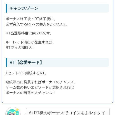
チャンスゾーン
ボーナス終了後・RT終了後に、
必ず突入するRTへの突入をかけたCZ。
RT当選期待度は約50%です。
ルーレット演出が発生すれば、
RT突入の期待大！
RT【恋愛モード】
1セット30G継続するRT。
連続演出に発展すればボーナスのチャンス、
ゲーム数の長いエピソードが選択されれば
ボーナスの当選の大チャンス！
A+RT機のボーナスでコインをふやすタイ