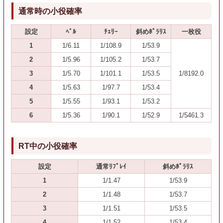
通常時の小役確率
設定
ﾍﾞﾙ
ﾁｪﾘｰ
斜めﾎﾟﾗﾘｽ
一枚役
1
1/6.11
1/108.9
1/53.9
2
1/5.96
1/105.2
1/53.7
3
1/5.70
1/101.1
1/53.5
1/8192.0
4
1/5.63
1/97.7
1/53.4
5
1/5.55
1/93.1
1/53.2
6
1/5.36
1/90.1
1/52.9
1/5461.3
RT中の小役確率
設定
通常ﾘﾌﾟﾚｲ
斜めﾎﾟﾗﾘｽ
1
1/1.47
1/53.9
2
1/1.48
1/53.7
3
1/1.51
1/53.5
4
1/1.52
1/53.4