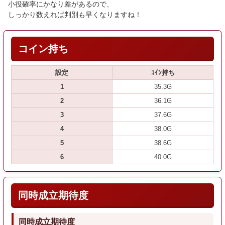
小役確率にかなり差があるので、
しっかり数えれば判別も早くなりますね！
コイン持ち
設定
ｺｲﾝ持ち
1
35.3G
2
36.1G
3
37.6G
4
38.0G
5
38.6G
6
40.0G
同時成立期待度
同時成立期待度