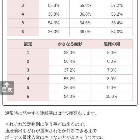
3
55.8%
55.8%
37.2%
4
36.8%
36.8%
55.2%
5
54.6%
54.6%
36.4%
6
36.0%
36.0%
54.0%
設定
かさなる面影
追憶の湖
1
38.0%
5.0%
2
56.4%
6.0%
3
37.2%
7.0%
4
55.2%
8.0%
5
36.4%
9.0%
目次
6
54.0%
10.0%
通常時に発生する連続演出は全5種類あります。
それぞれ設定判別に使う事が出来るので、
連続演出をどれが選択されるか判断できるまで
ボーナス最速入賞はさせない方がよさそうですね。