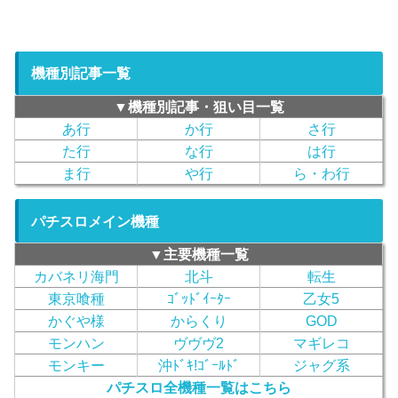
機種別記事一覧
▼機種別記事・狙い目一覧
あ行
か行
さ行
た行
な行
は行
ま行
や行
ら・わ行
パチスロメイン機種
▼主要機種一覧
カバネリ海門
北斗
転生
東京喰種
ｺﾞｯﾄﾞｲｰﾀｰ
乙女5
かぐや様
からくり
GOD
モンハン
ヴヴヴ2
マギレコ
モンキー
沖ﾄﾞｷ!ｺﾞｰﾙﾄﾞ
ジャグ系
パチスロ全機種一覧はこちら