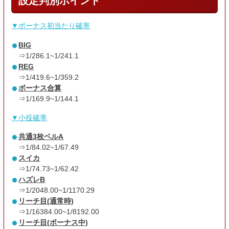
設定判別ポイント
契機…レア役など
CZ「操チャレンジ」
ボーナス当選期待度…約40%
▼ボーナス初当たり確率
契機…リーチ目orCZ成功など
AT「アオハライブBIGボーナス」
獲得枚数…約400枚
BIG
2コマ目押しの技術介入あり
⇒1/286.1~1/241.1
契機…リーチ目orCZ成功など
REG
AT「REGボーナス」
獲得枚数…約50枚
⇒1/419.6~1/359.2
ボーナス合算
⇒1/169.9~1/144.1
通常時
▼小役確率
通常時はレア役成立でCZ当選や内部状態昇格を目指す。
共通3枚ベルA
内部状態が上昇するとCZ当選率がアップ。
⇒1/84.02~1/67.49
スイカ
リーチ目によるボーナス直撃も存在。
⇒1/74.73~1/62.42
ハズレB
CZ中
⇒1/2048.00~1/1170.29
リーチ目(通常時)
CZ消化中は全役でボーナスを抽選。
⇒1/16384.00~1/8192.00
リーチ目(ボーナス中)
小役成立でチャンスとなり、CZの平均ボーナス当選期待度は約