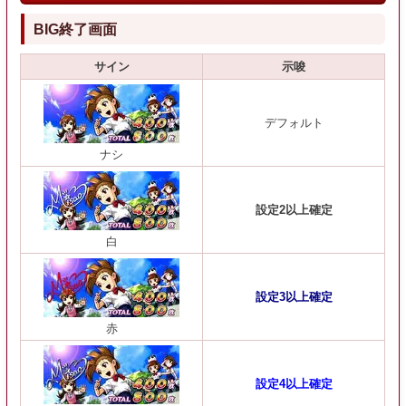
BIG終了画面
サイン
示唆
デフォルト
ナシ
設定2以上確定
白
設定3以上確定
赤
設定4以上確定