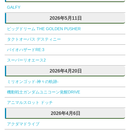
GALFY
2026年5月11日
ビッグドリーム THE GOLDEN PUSHER
タクトオーパス デスティニー
バイオハザードRE:3
スーパーリオエース2
2026年4月20日
ミリオンゴッド-神々の軌跡-
機動戦士ガンダムユニコーン覚醒DRIVE
アニマルスロット ドッチ
2026年4月6日
アクダマドライブ