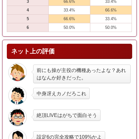
3
66.6%
33.4%
4
33.4%
66.6%
5
66.6%
33.4%
6
50.0%
50.0%
ネット上の評価
前にも操が主役の機種あったよな？あれ
はなんか好きだった。
中身冴えカノだろこれ
絶頂LIVEはがちで面白そう
設定6の完全攻略で109%かよ