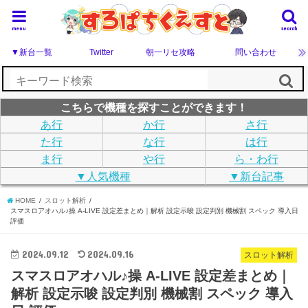
menu
search
▼新台一覧
Twitter
朝一リセ攻略
問い合わせ
こちらで機種を探すことができます！
あ行
か行
さ行
た行
な行
は行
ま行
や行
ら・わ行
▼人気機種
▼新台記事
HOME
スロット解析
スマスロアオハル♪操 A-LIVE 設定差まとめ｜解析 設定示唆 設定判別 機械割 スペック 導入日
評価
2024.09.12
2024.09.16
スロット解析
スマスロアオハル♪操 A-LIVE 設定差まとめ｜
解析 設定示唆 設定判別 機械割 スペック 導入