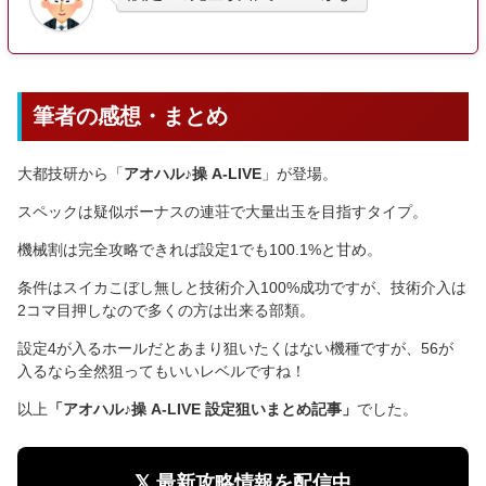
筆者の感想・まとめ
大都技研から「
アオハル♪操 A-LIVE
」が登場。
スペックは疑似ボーナスの連荘で大量出玉を目指すタイプ。
機械割は完全攻略できれば設定1でも100.1%と甘め。
条件はスイカこぼし無しと技術介入100%成功ですが、技術介入は
2コマ目押しなので多くの方は出来る部類。
設定4が入るホールだとあまり狙いたくはない機種ですが、56が
入るなら全然狙ってもいいレベルですね！
以上
「アオハル♪操 A-LIVE 設定狙いまとめ記事」
でした。
𝕏 最新攻略情報を配信中