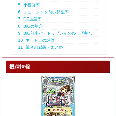
5
小役確率
6
ミュージック前兆発生率
7
CZ当選率
8
BIGの割合
9
BIG前半パートリプレイの停止形割合
10
ネット上の評価
11
筆者の感想・まとめ
機種情報