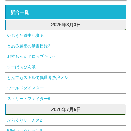
新台一覧
2026年8月3日
やじきた道中記参る！
とある魔術の禁書目録2
邪神ちゃんドロップキック
すーぱぁびん娘
とんでもスキルで異世界放浪メシ
ワールドダイスター
ストリートファイター6
2026年7月6日
からくりサーカス2
戦国コレクション6