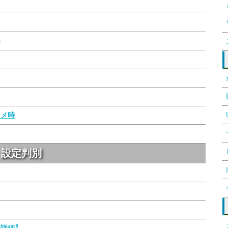
め
ヤメ時
設定判別