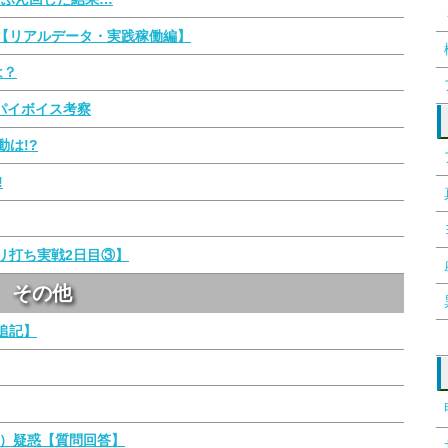
【リアルデータ・実践稼働編】
は？
パイボイス考察
動は!?
!
リ打ち実戦2日目③】
その他
追記】
ノ）疑惑【質問回答】