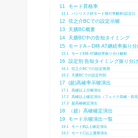
11
モード昇格率
11.1
バジリスク絆モード移行率解析(設定1)
12
弦之介BCでの設定示唆
13
天膳BC概要
14
天膳BC中の告知タイミング
15
モードA～D時 AT継続率振り
15.1
モードE時 AT継続率振り分け解析
16
設定別 告知タイミング振り分
16.1
弦之介BCでの設定推測
16.2
天膳BCでの設定判別
17
(超)高確率示唆演出
17.1
高確以上示唆演出
17.2
高確以上確定演出（フェイク高確・前兆
17.3
超高確確定演出
18
（超）高確確定演出
19
モード示唆演出一覧
19.1
モードB以上確定演出
19.2
モードC以上濃厚演出