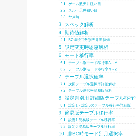
2.1
ゲーム数天井狙い目
2.2
スルー天井狙い目
2.3
ヤメ時
3
スペック解析
4
期待値解析
4.1
BC連続回数別天井期待値
5
設定変更時恩恵解析
6
モード移行率
6.1
テーブル別モード移行率A～M
6.2
テーブル別モード移行率N～Z
7
テーブル選択確率
7.1
次回テーブル選択率詳細解析
7.2
テーブル選択率簡易版解析
8
設定判別用 詳細版テーブル移行
8.1
設定1・設定6のテーブル移行率詳細版
9
簡易版テーブル移行率
9.1
設定1 簡易版テーブル移行率
9.2
設定6 簡易版テーブル移行率
10
朧BC時モード別月選択率