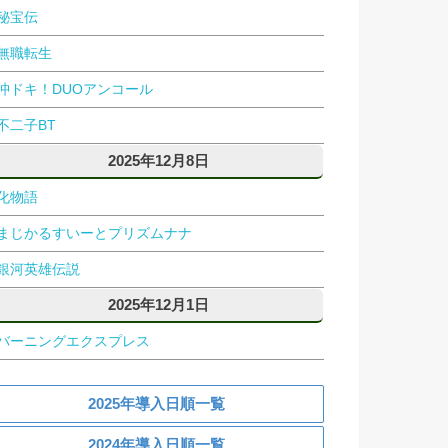
秘宝伝
無職転生
沖ドキ！DUOアンコール
不二子BT
2025年12月8日
化物語
まじかるすいーとプリズムナナ
銀河英雄伝説
2025年12月1日
バーニングエクスプレス
2025年導入日順一覧
2024年導入日順一覧