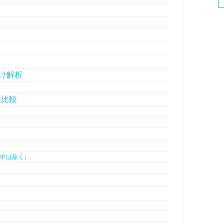
分け解析
け比較
中は除く）