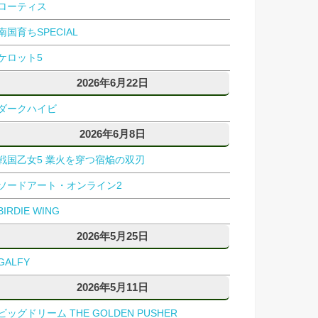
ローティス
南国育ちSPECIAL
ケロット5
2026年6月22日
ダークハイビ
2026年6月8日
戦国乙女5 業火を穿つ宿焔の双刃
ソードアート・オンライン2
BIRDIE WING
2026年5月25日
GALFY
2026年5月11日
ビッグドリーム THE GOLDEN PUSHER