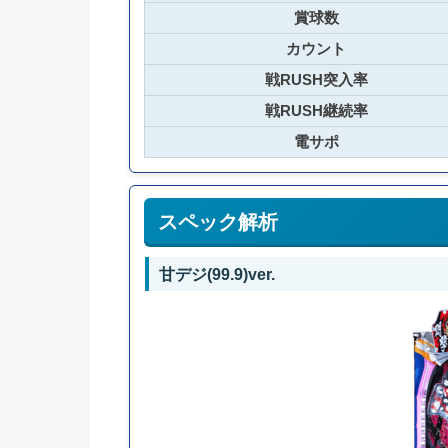
賞球数
カウント
戦RUSH突入率
戦RUSH継続率
電サポ
スペック解析
甘デジ(99.9)ver.