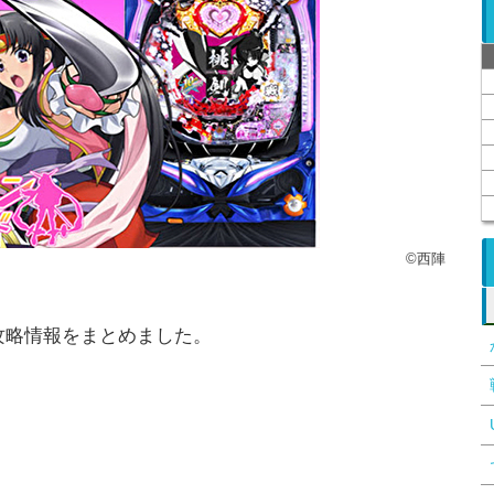
©西陣
攻略情報をまとめました。