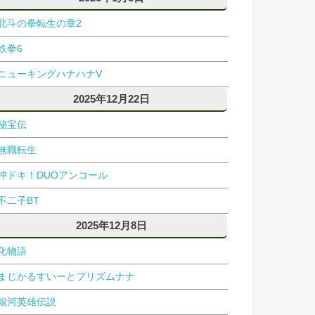
北斗の拳転生の章2
鉄拳6
ニューキングハナハナV
2025年12月22日
秘宝伝
無職転生
沖ドキ！DUOアンコール
不二子BT
2025年12月8日
化物語
まじかるすいーとプリズムナナ
銀河英雄伝説