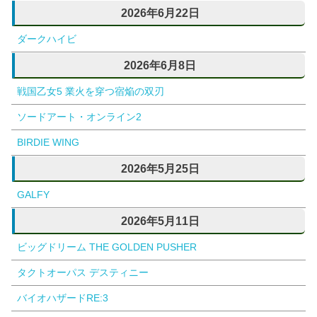
2026年6月22日
ダークハイビ
2026年6月8日
戦国乙女5 業火を穿つ宿焔の双刃
ソードアート・オンライン2
BIRDIE WING
2026年5月25日
GALFY
2026年5月11日
ビッグドリーム THE GOLDEN PUSHER
タクトオーパス デスティニー
バイオハザードRE:3