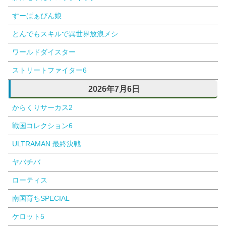
すーぱぁびん娘
とんでもスキルで異世界放浪メシ
ワールドダイスター
ストリートファイター6
2026年7月6日
からくりサーカス2
戦国コレクション6
ULTRAMAN 最終決戦
ヤバチバ
ローティス
南国育ちSPECIAL
ケロット5