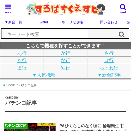
menu
search
▼新台一覧
Twitter
朝一リセ攻略
問い合わせ
こちらで機種を探すことができます！
あ行
か行
さ行
た行
な行
は行
ま行
や行
ら・わ行
▼人気機種
▼新台記事
HOME
パチンコ記事
CATEGORY
パチンコ記事
パチンコ記事
PAひぐらしのなく頃に 輪廻転生 甘