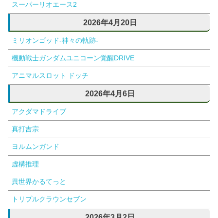
スーパーリオエース2
2026年4月20日
ミリオンゴッド-神々の軌跡-
機動戦士ガンダムユニコーン覚醒DRIVE
アニマルスロット ドッチ
2026年4月6日
アクダマドライブ
真打吉宗
ヨルムンガンド
虚構推理
異世界かるてっと
トリプルクラウンセブン
2026年3月2日