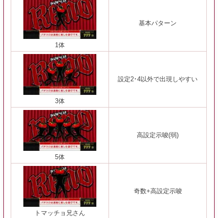
基本パターン
1体
設定2･4以外で出現しやすい
3体
高設定示唆(弱)
5体
奇数+高設定示唆
トマッチョ兄さん