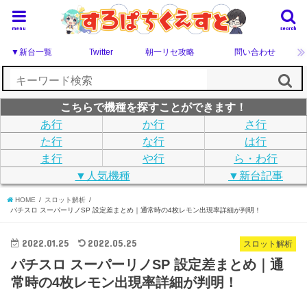
menu
search
▼新台一覧
Twitter
朝一リセ攻略
問い合わせ
こちらで機種を探すことができます！
あ行
か行
さ行
た行
な行
は行
ま行
や行
ら・わ行
▼人気機種
▼新台記事
HOME
スロット解析
パチスロ スーパーリノSP 設定差まとめ｜通常時の4枚レモン出現率詳細が判明！
2022.01.25
2022.05.25
スロット解析
パチスロ スーパーリノSP 設定差まとめ｜通
常時の4枚レモン出現率詳細が判明！