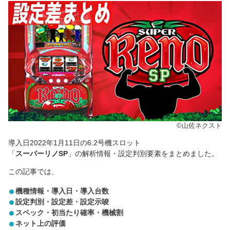
©山佐ネクスト
導入日2022年1月11日の6.2号機スロット
「
スーパーリノSP
」の解析情報・設定判別要素をまとめました。
この記事では、
機種情報・導入日・導入台数
設定判別・設定差・設定示唆
スペック・初当たり確率・機械割
ネット上の評価