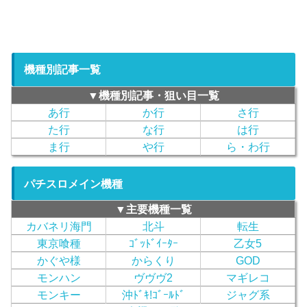
機種別記事一覧
▼機種別記事・狙い目一覧
あ行
か行
さ行
た行
な行
は行
ま行
や行
ら・わ行
パチスロメイン機種
▼主要機種一覧
カバネリ海門
北斗
転生
東京喰種
ｺﾞｯﾄﾞｲｰﾀｰ
乙女5
かぐや様
からくり
GOD
モンハン
ヴヴヴ2
マギレコ
モンキー
沖ﾄﾞｷ!ｺﾞｰﾙﾄﾞ
ジャグ系