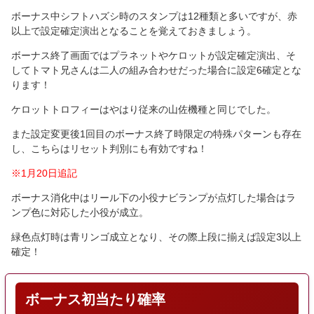
ボーナス中シフトハズシ時のスタンプは12種類と多いですが、赤
以上で設定確定演出となることを覚えておきましょう。
ボーナス終了画面ではプラネットやケロットが設定確定演出、そ
してトマト兄さんは二人の組み合わせだった場合に設定6確定とな
ります！
ケロットトロフィーはやはり従来の山佐機種と同じでした。
また設定変更後1回目のボーナス終了時限定の特殊パターンも存在
し、こちらはリセット判別にも有効ですね！
※1月20日追記
ボーナス消化中はリール下の小役ナビランプが点灯した場合はラ
ンプ色に対応した小役が成立。
緑色点灯時は青リンゴ成立となり、その際上段に揃えば設定3以上
確定！
ボーナス初当たり確率