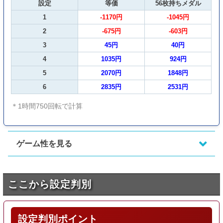
設定
等価
56枚持ちメダル
1
-1170円
-1045円
2
-675円
-603円
3
45円
40円
4
1035円
924円
5
2070円
1848円
6
2835円
2531円
＊1時間750回転で計算
ゲーム性を見る
ｹﾞｰﾑ性
ここから設定判別
トマト揃いからボーナス高確率状
通常時
態させて
ボーナス当選を目指す
契機…トマト揃い
設定判別ポイント
ボーナス高確率