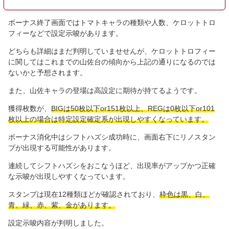
ボーナス終了画面ではトマトキャラの種類や人数、ケロットトロ
フィーなどで設定示唆があります。
どちらも詳細はまだ判明していませせんが、ケロットトロフィー
に関してはこれまでの山佐台の傾向から上記の通りになるのでは
ないかと予想されます。
また、山佐キャラの登場は高設定に期待が持てるようです。
獲得枚数が、
BIGは50枚以下or151枚以上、REGは0枚以下or101
枚以上の場合は特定設定確定系が出現しやすくなっています。
ボーナス消化中はシフトハズシ成功時に、画面右下にリノスタン
プが出現する可能性があります。
連続してシフトハズシをおこなうほど、出現率がアップかつ正確
な示唆が出現しやすくなっています。
スタンプは現在12種類ほどが確認されており、
枠色は黒、白、
青、緑、赤、紫、金があります。
設定示唆内容が判明しました。