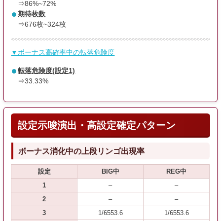
⇒86%~72%
設定1のボーナスループ率は約86%、状態中の期待枚数680枚。
期待枚数
⇒676枚~324枚
ボーナスはBIGが平均約123枚獲得、REGが平均約62枚獲得。
ボーナス中はリール左のランプが点灯したらいずれかのリールに
▼ボーナス高確率中の転落危険度
赤7を狙います。それ以外はフリー打ちでOK。
転落危険度(設定1)
左リールに赤7を目押しミスしたり目押しを忘れた場合でも、第2
⇒33.33%
停止でプチフリーズが発生するため、その場合は第2停止or第3停
止で必ず赤7を目押しでOK。
BB中純増約4.7枚(出玉増加区間中)、有利区間ナシの新生リノスペ
ックとなっています。
設定示唆演出・高設定確定パターン
ボーナス消化中の上段リンゴ出現率
設定
BIG中
REG中
1
–
–
2
–
–
3
1/6553.6
1/6553.6