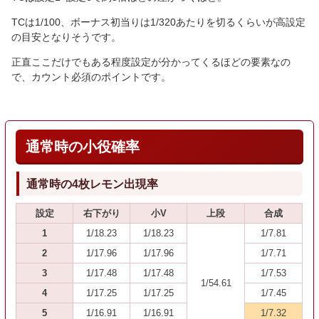
TCは1/100、ボーナス初当りは1/320あたりを切るくらいが高設定
の目安となりそうです。
正直ここだけでもある程度設定が分かってくるほどの要素なの
で、カウント必須のポイントです。
通常時の小役確率
通常時の4枚レモン出現率
設定
右下がり
小V
上段
合成
1
1/18.23
1/18.23
1/7.81
2
1/17.96
1/17.96
1/7.71
3
1/17.48
1/17.48
1/7.53
1/54.61
4
1/17.25
1/17.25
1/7.45
5
1/16.91
1/16.91
1/7.32