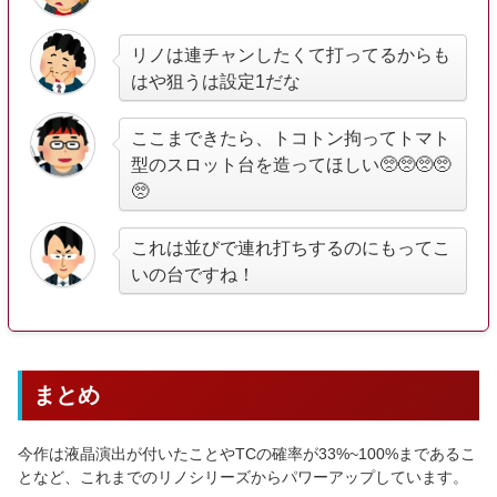
リノは連チャンしたくて打ってるからも
はや狙うは設定1だな
ここまできたら、トコトン拘ってトマト
型のスロット台を造ってほしい🥺🥺🥺🥺
🥺
これは並びで連れ打ちするのにもってこ
いの台ですね！
まとめ
今作は液晶演出が付いたことやTCの確率が33%~100%まであるこ
となど、これまでのリノシリーズからパワーアップしています。