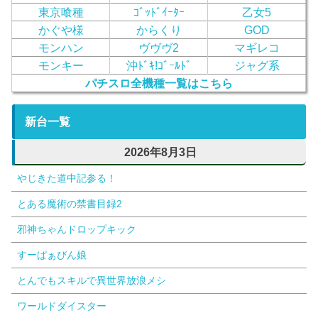
東京喰種
ｺﾞｯﾄﾞｲｰﾀｰ
乙女5
かぐや様
からくり
GOD
モンハン
ヴヴヴ2
マギレコ
モンキー
沖ﾄﾞｷ!ｺﾞｰﾙﾄﾞ
ジャグ系
パチスロ全機種一覧はこちら
新台一覧
2026年8月3日
やじきた道中記参る！
とある魔術の禁書目録2
邪神ちゃんドロップキック
すーぱぁびん娘
とんでもスキルで異世界放浪メシ
ワールドダイスター