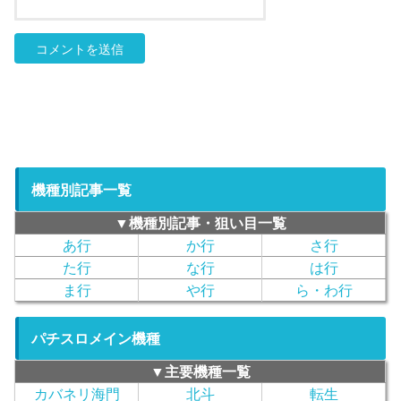
機種別記事一覧
▼機種別記事・狙い目一覧
あ行
か行
さ行
た行
な行
は行
ま行
や行
ら・わ行
パチスロメイン機種
▼主要機種一覧
カバネリ海門
北斗
転生