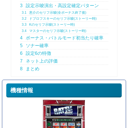
3
設定示唆演出・高設定確定パターン
3.1
恵介のセリフ示唆(全ボーナス終了後)
3.2
ドブロフスキーのセリフ示唆(ストーリー時)
3.3
Kのセリフ示唆(ストーリー時)
3.4
マスターのセリフ示唆(ストーリー時)
4
ボーナス・バトルモード初当たり確率
5
ソナー確率
6
設定6の特徴
7
ネット上の評価
8
まとめ
機種情報