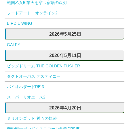
戦国乙女5 業火を穿つ宿焔の双刃
ソードアート・オンライン2
BIRDIE WING
2026年5月25日
GALFY
2026年5月11日
ビッグドリーム THE GOLDEN PUSHER
タクトオーパス デスティニー
バイオハザードRE:3
スーパーリオエース2
2026年4月20日
ミリオンゴッド-神々の軌跡-
機動戦士ガンダムユニコーン覚醒DRIVE