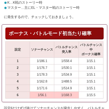
K…K戦のストーリー時
マスター…主にEL・マスター戦のストーリー時
に発生するので、チェックしておきましょう。
ボーナス・バトルモード初当たり確率
バトルチャンス
バトルチャンス
設定
ソナーチャンス
中
突入率
ボーナス確率
1
1/186.1
1/558.4
1/15.1
2
1/176.7
1/530.1
1/15.1
3
1/178.3
1/534.9
1/15.1
4
1/162.8
1/488.5
1/15.1
5
1/171.6
1/514.9
1/15.1
6
1/56.1
1/168.3
1/15.5
設定6だけずば抜けてソナーチャンスが発生しやすく、バトルチャ