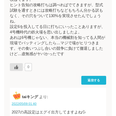
ヒント告知の攻略打ちは調べればでてきますが、型式
試験を通すときには攻略打ちなどもちろん分かる訳も
なく、その穴をついて130%を実現させたんでしょう
ね。
設定6を投入してる日に打ちにいったことありますが、
4号機時代の鉄火場を思い出しましたよ。
あれは6号機じゃない、本当の機械割を知ってる人間が
現場でバッティングしたら…マジで場がヒリつきま
す。その食いつぶし合いの競争に負けて撤退しました
けど…虚無感がヤバかったです
0
返信する
taiキング
より:
2022/05/09 01:40
2027の高設定はエグイ出方してますよね💦