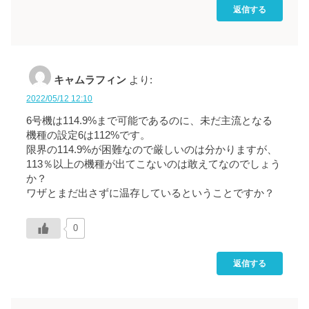
返信する
キャムラフィン
より:
2022/05/12 12:10
6号機は114.9%まで可能であるのに、未だ主流となる
機種の設定6は112%です。
限界の114.9%が困難なので厳しいのは分かりますが、
113％以上の機種が出てこないのは敢えてなのでしょう
か？
ワザとまだ出さずに温存しているということですか？
0
返信する