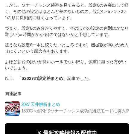
しかし、ソナーチャンス確率を見てみると、設定6のみ突出して軽
く、その他の設定はほとんど差のないものの、設定4＞5＞3＞2＞
1の順に変則的に軽くなっています。
つまり、設定6のみ分かりやすく、そのほかの設定の判別はかなり
難しい(or時間がかかる)のではないかと予想しています。
狙うなら設定6一本に絞りたいところですが、機械割が高いため入
りにくいという懸念点もあります。
よほど新台の扱いが良いホールでない限り、慎重に狙った方がい
いでしょう。
以上、「
S2027の設定差まとめ
」記事でした。
関連記事
2027 天井解析まとめ
1680G+α消化でソナーチャンス成功の潜航モードに突入!?
𝕏 最新攻略情報を配信中