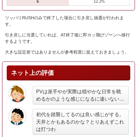
6
12.2%
ツッパリRUSHのみで終了した場合に引き戻し抽選が行われま
す。
引き戻しに当選していれば、AT終了後に即カッ飛びゾーンへ移行
するようです。
大きな設定差ではありませんが参考程度に捉えておきましょう。
ネット上の評価
PVは派手やが実際は穏やかな日常を眺
めるかのような感じになるに違いない…
初代を踏襲してるのは良い感じがする。
天井とかもあるのかな？とりあえずこれ
は打つわ