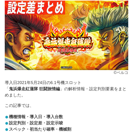
©ベルコ
導入日2021年5月24日の6.1号機スロット
「
鬼浜爆走紅蓮隊 狂闘旅情編
」の解析情報・設定判別要素をまと
めました。
この記事では、
機種情報・導入日・導入台数
設定判別・設定差・設定示唆
スペック・初当たり確率・機械割