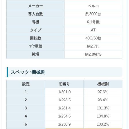
メーカー
ベルコ
導入台数
約3000台
号機
6.1号機
タイプ
AT
回転数
40G/50枚
ｺｲﾝ単価
約2.7円
純増
約2.8枚/G
スペック･機械割
設定
初当り
機械割
1
1/301.0
97.6%
2
1/298.5
98.4%
3
1/281.4
101.3%
4
1/254.5
104.9%
6
1/230.9
108.2%