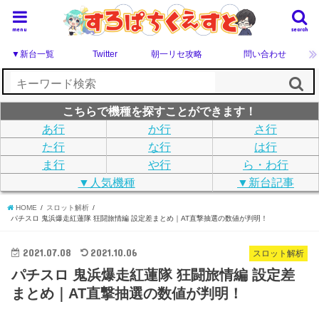
menu
search
▼新台一覧
Twitter
朝一リセ攻略
問い合わせ
こちらで機種を探すことができます！
あ行
か行
さ行
た行
な行
は行
ま行
や行
ら・わ行
▼人気機種
▼新台記事
HOME
スロット解析
パチスロ 鬼浜爆走紅蓮隊 狂闘旅情編 設定差まとめ｜AT直撃抽選の数値が判明！
2021.07.08
2021.10.06
スロット解析
パチスロ 鬼浜爆走紅蓮隊 狂闘旅情編 設定差
まとめ｜AT直撃抽選の数値が判明！