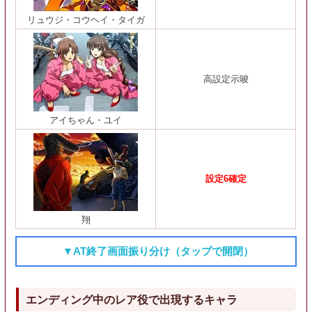
リュウジ・コウヘイ・タイガ
高設定示唆
アイちゃん・ユイ
設定6確定
翔
▼AT終了画面振り分け（タップで開閉）
エンディング中のレア役で出現するキャラ