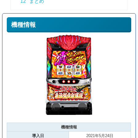
12
まとめ
機種情報
機種情報
導入日
2021年5月24日