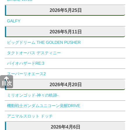
2026年5月25日
GALFY
2026年5月11日
ビッグドリーム THE GOLDEN PUSHER
タクトオーパス デスティニー
バイオハザードRE:3
スーパーリオエース2
目次
2026年4月20日
ミリオンゴッド-神々の軌跡-
機動戦士ガンダムユニコーン覚醒DRIVE
アニマルスロット ドッチ
2026年4月6日