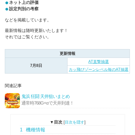
ネット上の評価
設定判別の考察
などを掲載しています。
最新情報は随時更新いたします！
それではご覧ください。
更新情報
AT直撃抽選
7月8日
カッ飛びゾーンレベル毎のAT抽選
関連記事
鬼浜 狂闘 天井狙いまとめ
通常時768G+αで天井到達！
▼目次
[
目次を隠す
]
1
機種情報