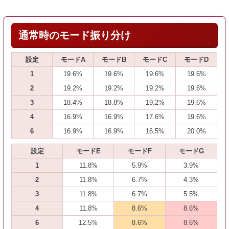
通常時のモード振り分け
設定
モードA
モードB
モードC
モードD
1
19.6%
19.6%
19.6%
19.6%
2
19.2%
19.2%
19.2%
19.6%
3
18.4%
18.8%
19.2%
19.6%
4
16.9%
16.9%
17.6%
19.6%
6
16.9%
16.9%
16.5%
20.0%
設定
モードE
モードF
モードG
1
11.8%
5.9%
3.9%
2
11.8%
6.7%
4.3%
3
11.8%
6.7%
5.5%
4
11.8%
8.6%
8.6%
6
12.5%
8.6%
8.6%