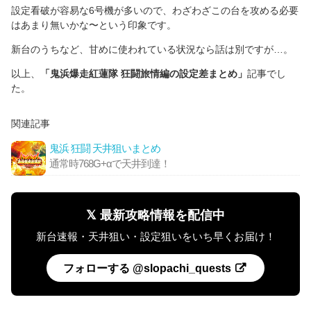
設定看破が容易な6号機が多いので、わざわざこの台を攻める必要
はあまり無いかな〜という印象です。
新台のうちなど、甘めに使われている状況なら話は別ですが…。
以上、
「鬼浜爆走紅蓮隊 狂闘旅情編の設定差まとめ」
記事でし
た。
関連記事
鬼浜 狂闘 天井狙いまとめ
通常時768G+αで天井到達！
𝕏 最新攻略情報を配信中
新台速報・天井狙い・設定狙いをいち早くお届け！
フォローする @slopachi_quests