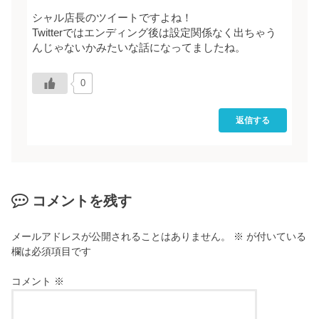
シャル店長のツイートですよね！
Twitterではエンディング後は設定関係なく出ちゃう
んじゃないかみたいな話になってましたね。
0
返信する
コメントを残す
メールアドレスが公開されることはありません。
※
が付いている
欄は必須項目です
コメント
※