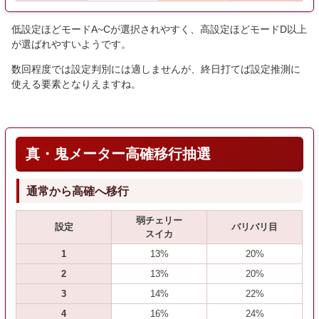
低設定ほどモードA~Cが選択されやすく、高設定ほどモードD以上
が選ばれやすいようです。
数回程度では設定判別には適しませんが、終日打てば設定推測に
使える要素となりえますね。
真・鬼メーター高確移行抽選
通常から高確へ移行
弱チェリー
設定
バリバリ目
スイカ
1
13%
20%
2
13%
20%
3
14%
22%
4
16%
24%