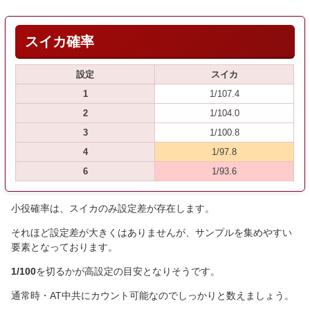
スイカ確率
設定
スイカ
1
1/107.4
2
1/104.0
3
1/100.8
4
1/97.8
6
1/93.6
小役確率は、スイカのみ設定差が存在します。
それほど設定差が大きくはありませんが、サンプルを集めやすい
要素となっております。
1/100
を切るかが高設定の目安となりそうです。
通常時・AT中共にカウント可能なのでしっかりと数えましょう。