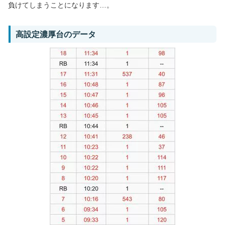
負けてしまうことになります…。
高設定濃厚台のデータ