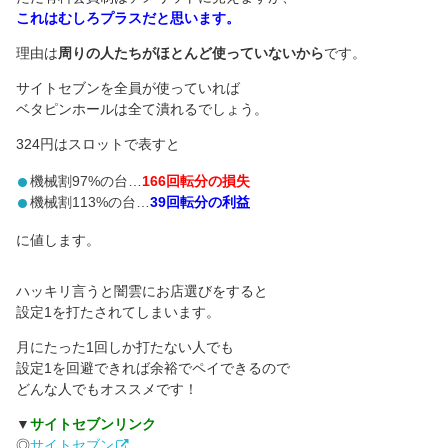
これはむしろプラスだと思います。
理由は
周りの人たちがほとんど使っていないから
です。
サイトセブンを全員が使っていれば
ベタピンホールは全て潰れるでしょう。
324円はスロットで表すと
機械割97%の台…
166回転分の損失
機械割113%の台…
39回転分の利益
に値します。
ハッキリ言うと闇雲にお店選びをすると
設定1を打たされてしまいます。
月にたった1回しか打たない人でも
設定1を回避できれば余裕でペイできるので
どんな人でもオススメです！
▼
サイトセブンリンク
◎
サイトセブン