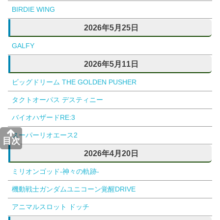
BIRDIE WING
2026年5月25日
GALFY
2026年5月11日
ビッグドリーム THE GOLDEN PUSHER
タクトオーパス デスティニー
バイオハザードRE:3
スーパーリオエース2
目次
2026年4月20日
ミリオンゴッド-神々の軌跡-
機動戦士ガンダムユニコーン覚醒DRIVE
アニマルスロット ドッチ