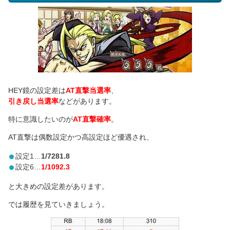
HEY鏡の設定差は
AT直撃当選率
、
引き戻し当選率
などがあります。
特に意識したいのが
AT直撃確率
。
AT直撃は偶数設定かつ高設定ほど優遇され、
設定1…
1/7281.8
設定6…
1/1092.3
と大きめの設定差があります。
では履歴を見ていきましょう。