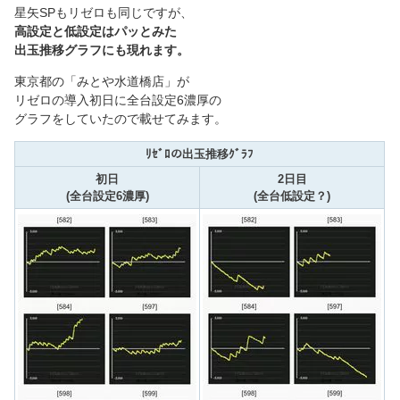
星矢SPもリゼロも同じですが、
高設定と低設定はパッとみた
出玉推移グラフにも現れます。
東京都の「みとや水道橋店」が
リゼロの導入初日に全台設定6濃厚の
グラフをしていたので載せてみます。
ﾘｾﾞﾛの出玉推移ｸﾞﾗﾌ
初日
2日目
(全台設定6濃厚)
(全台低設定？)