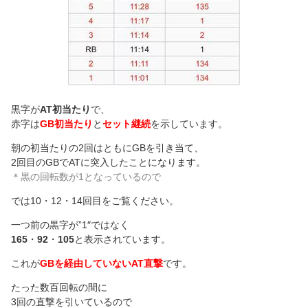
黒字が
AT初当たり
で、
赤字は
GB初当たり
と
セット継続
を示しています。
朝の初当たりの2回はともにGBを引き当て、
2回目のGBでATに突入したことになります。
＊黒の回転数が1となっているので
では10・12・14回目をご覧ください。
一つ前の黒字が”1″ではなく
165
・
92
・
105
と表示されています。
これが
GBを経由していないAT直撃
です。
たった数百回転の間に
3回の直撃を引いているので