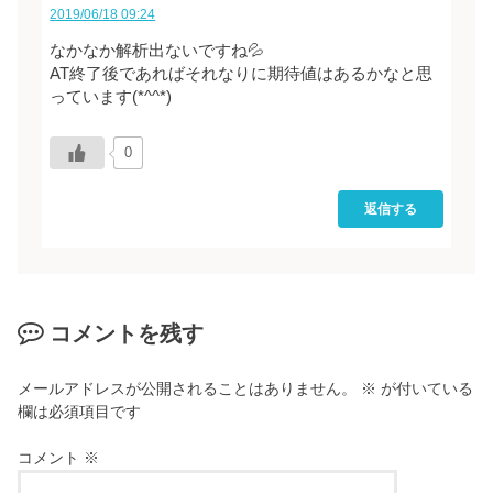
2019/06/18 09:24
なかなか解析出ないですね💦
AT終了後であればそれなりに期待値はあるかなと思
っています(*^^*)
0
返信する
コメントを残す
メールアドレスが公開されることはありません。
※
が付いている
欄は必須項目です
コメント
※