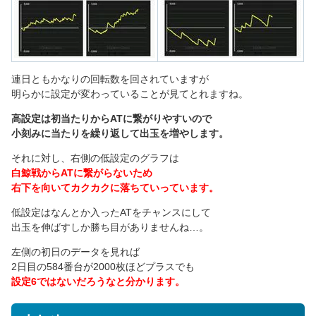
連日ともかなりの回転数を回されていますが
明らかに設定が変わっていることが見てとれますね。
高設定は初当たりからATに繋がりやすいので
小刻みに当たりを繰り返して出玉を増やします。
それに対し、右側の低設定のグラフは
白鯨戦からATに繋がらないため
右下を向いてカクカクに落ちていっています。
低設定はなんとか入ったATをチャンスにして
出玉を伸ばすしか勝ち目がありませんね…。
左側の初日のデータを見れば
2日目の584番台が2000枚ほどプラスでも
設定6ではないだろうなと分かります。