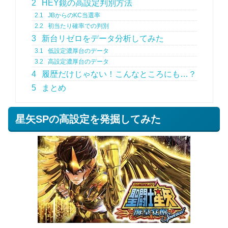
2
HEY鏡の高設定判別方法
2.1
JBからのKC当選率
2.2
初当たり確率での判別
3
新台リゼロをデータ分析してみた
3.1
低設定濃厚台のデータ
3.2
高設定濃厚台のデータ
4
履歴だけじゃない！こんなところにも…？
5
まとめ
星矢SPの高設定を発掘してみた