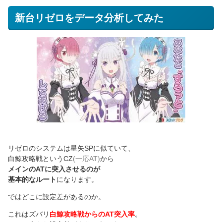
新台リゼロをデータ分析してみた
リゼロのシステムは星矢SPに似ていて、
白鯨攻略戦というCZ
(一応AT)
から
メインのATに突入させるのが
基本的なルート
になります。
ではどこに設定差があるのか。
これはズバリ
白鯨攻略戦からのAT突入率
。