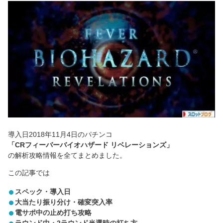
導入日2018年11月4日のパチンコ
「CRフィーバーバイオハザード リベレーションズ」
の解析攻略情報を全てまとめました。
この記事では
スペック・導入日
大当たり振り分け・確変突入率
電サポ中の止め打ち攻略
ラウンド中・2ラウンド当選時の打ち方