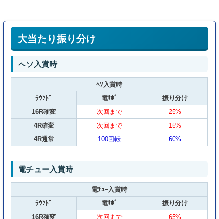
大当たり振り分け
ヘソ入賞時
ﾍｿ入賞時
ﾗｳﾝﾄﾞ
電ｻﾎﾟ
振り分け
16R確変
次回まで
25%
4R確変
次回まで
15%
4R通常
100回転
60%
電チュー入賞時
電ﾁｭｰ入賞時
ﾗｳﾝﾄﾞ
電ｻﾎﾟ
振り分け
16R確変
次回まで
65%