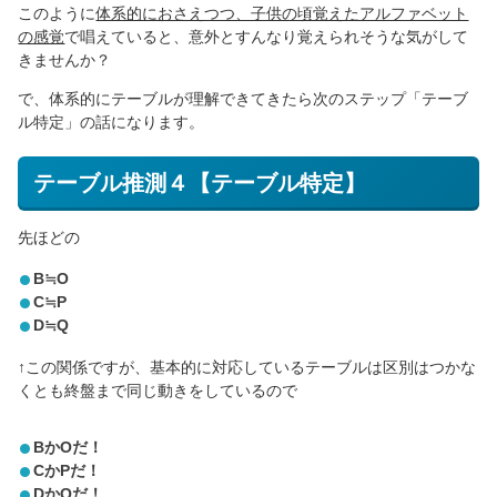
このように
体系的におさえつつ、子供の頃覚えたアルファベット
の感覚
で唱えていると、意外とすんなり覚えられそうな気がして
きませんか？
で、体系的にテーブルが理解できてきたら次のステップ「テーブ
ル特定」の話になります。
テーブル推測４【テーブル特定】
先ほどの
B≒O
C≒P
D≒Q
↑この関係ですが、基本的に対応しているテーブルは区別はつかな
くとも終盤まで同じ動きをしているので
BかOだ！
CかPだ！
DかQだ！