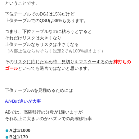
ということです。
下位テーブルでのDGJは15%だけど
上位テーブルでのQSUは36%もあります。
つまり、下位テーブルなのに粘ろうとすると
それだけ
リスクは大きくなり
上位テーブルならリスクは小さくなる
（内部上位ならおそらく設定2でも100%越えます）
その
リスクに応じたやめ時、見切りをマスターするのが
絆打ちの
ゴール
といっても過言ではないと思います。
下位テーブルAを見極めるためには
AかBの違いが大事
ABでは、高確移行の分母が1違いますが
それ以上に大きいのがハズレでの高確移行率
Aは1/1000
Bは1/170