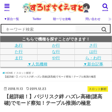
menu
search
▼新台一覧
Twitter
朝一リセ攻略
問い合わせ
こちらで機種を探すことができます！
あ行
か行
さ行
た行
な行
は行
ま行
や行
ら・わ行
▼人気機種
▼新台記事
HOME
スロット解析
【超詳細！】バジリスク絆 ハズレ高確(謎高確)でモード察知！テーブル推測の極意
2018.11.13
2019.12.23
スロット解析
【超詳細！】バジリスク絆 ハズレ高確(謎高
確)でモード察知！テーブル推測の極意