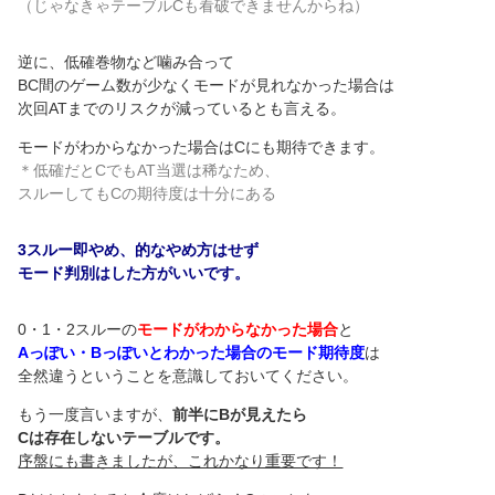
（じゃなきゃテーブルCも看破できませんからね）
逆に、低確巻物など噛み合って
BC間のゲーム数が少なくモードが見れなかった場合は
次回ATまでのリスクが減っているとも言える。
モードがわからなかった場合はCにも期待できます。
＊低確だとCでもAT当選は稀なため、
スルーしてもCの期待度は十分にある
3スルー即やめ、的なやめ方はせず
モード判別はした方がいいです。
0・1・2スルーの
モードがわからなかった場合
と
Aっぽい・Bっぽいとわかった場合のモード期待度
は
全然違うということを意識しておいてください。
もう一度言いますが、
前半にBが見えたら
Cは存在しないテーブルです。
序盤にも書きましたが、これかなり重要です！