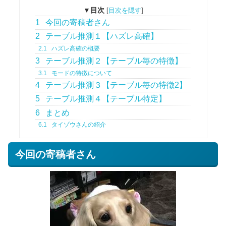
▼目次
[
目次を隠す
]
1
今回の寄稿者さん
2
テーブル推測１【ハズレ高確】
2.1
ハズレ高確の概要
3
テーブル推測２【テーブル毎の特徴】
3.1
モードの特徴について
4
テーブル推測３【テーブル毎の特徴2】
5
テーブル推測４【テーブル特定】
6
まとめ
6.1
タイゾウさんの紹介
今回の寄稿者さん