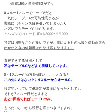
⇒高確15Gと超高確5Gが半々
0スルー1スルーでモードAだと
一気にテーブルAの可能性高まるが
実際にはチャンス目を引いてしまったり
ハズレでもモードが上がります。
＊ハズレでのモードUP=1/2000〜1/1000
特定は困難なことが多いですが、
朧による月の示唆と挙動両者合
わせたときの信頼度はかなり高くなります。
看破できてる証拠として
私はテーブルCなどよく看破しています。
0・1スルーが両方Bっぽい、、、となると
この先にAはない上に4スルーからオールC。
設定狙いしていて低設定が濃厚になったとしても
それが3スルー目だとすると
あと1回当てればモードCのみ。
もったいないから続行を選ぶべきですよね。