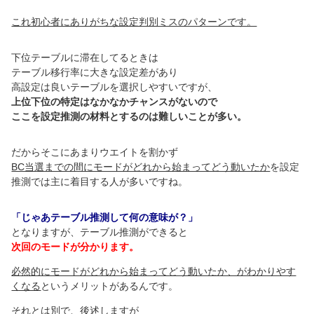
これ初心者にありがちな設定判別ミスのパターンです。
下位テーブルに滞在してるときは
テーブル移行率に大きな設定差があり
高設定は良いテーブルを選択しやすいですが、
上位下位の特定はなかなかチャンスがないので
ここを設定推測の材料とするのは難しいことが多い。
だからそこにあまりウエイトを割かず
BC当選までの間にモードがどれから始まってどう動いたか
を設定
推測では主に着目する人が多いですね。
「じゃあテーブル推測して何の意味が？」
となりますが、テーブル推測ができると
次回のモードが分かります。
必然的にモードがどれから始まってどう動いたか、がわかりやす
くなる
というメリットがあるんです。
それとは別で、後述しますが