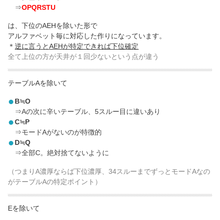
⇒
OPQRSTU
は、下位のAEHを除いた形で
アルファベット毎に対応した作りになっています。
＊
逆に言うとAEHが特定できれば下位確定
全て上位の方が天井が１回少ないという点が違う
テーブルAを除いて
B≒O
⇒Aの次に辛いテーブル、5スルー目に違いあり
C≒P
⇒モードAがないのが特徴的
D≒Q
⇒全部C。絶対捨てないように
（つまりA濃厚ならば下位濃厚、34スルーまでずっとモードAなの
がテーブルAの特定ポイント）
Eを除いて