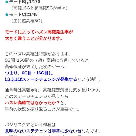
モードBは1/170
（高確15Gと超高確5Gが半々）
モードCは1/48
（主に超高確5G）
モードによってハズレ高確発生率が
大きく違うことが分かります。
このハズレ高確は特徴があります。
5G間･15G間の（超）高確に当選していると
高確保証が終了した次のゲーム…
つまり、6G目・16G目に
ほぼほぼステージチェンジが発生する
という法則。
通常時は高確示唆・高確確定演出に気を配りつつ、
このステージチェンジが見えたら
ハズレ高確ではなかったか？
と、
手前の状況を振り返ることが重要です。
バジリスク絆という機種は
意味のないステチェンは非常に少ない台
なんです。