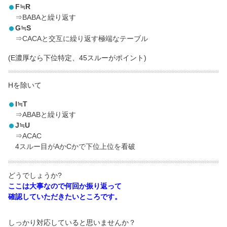
F≒R
⇒BABAと繰り返す
G≒S
⇒CACAと交互に繰り返す極端なテーブル
(E濃厚なら下位特定、45スルーがポイント)
Hを除いて
I≒T
⇒ABABと繰り返す
J≒U
⇒ACAC
4スルー目がAかCかで下位上位を看破
どうでしょうか?
ここは大事なので何回か振り返って
確認していただきたいところです。
しっかり対応していると思いませんか？