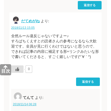
返信する
だてめがね
より:
2018/11/13 15:05
全然ルール違反じゃないですよー♪
すろぱちくえすとの読者さんの参考になるなら大歓
迎です。全員が見に行くわけではないと思うので、
できれば記事の内容に補足する形+リンクみたいな形
で書いてくださると、すごく嬉しいです(*´∀｀*)
0
目次
返信する
てんて
より:
2018/11/14 06:28