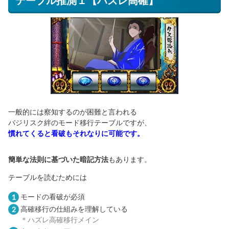
テーブル推測１【ハズレ高確】
一般的には察知するのが困難と言われる
バジリスク絆のモード移行テーブルですが、
慣れてくると看破もそれなりに可能です。
簡単な法則に基づいた暗記方法
もあります。
テーブルを読むためには
モードの看破が必須
高確移行の仕組みを理解している
＊ハズレ高確移行メイン