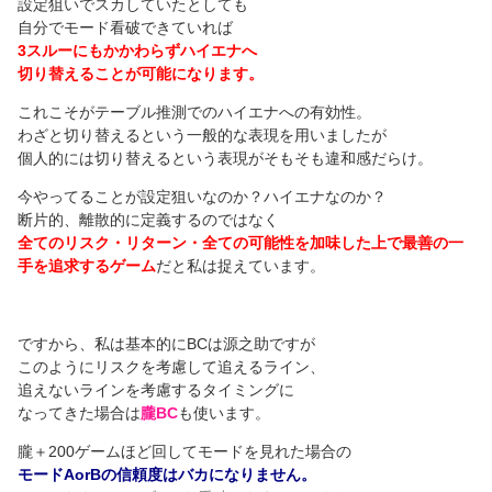
設定狙いでスカしていたとしても
自分でモード看破できていれば
3スルーにもかかわらずハイエナへ
切り替えることが可能になります。
これこそがテーブル推測でのハイエナへの有効性。
わざと切り替えるという一般的な表現を用いましたが
個人的には切り替えるという表現がそもそも違和感だらけ。
今やってることが設定狙いなのか？ハイエナなのか？
断片的、離散的に定義するのではなく
全てのリスク・リターン・全ての可能性を加味した上で最善の一
手を追求するゲーム
だと私は捉えています。
ですから、私は基本的にBCは源之助ですが
このようにリスクを考慮して追えるライン、
追えないラインを考慮するタイミングに
なってきた場合は
朧BC
も使います。
朧＋200ゲームほど回してモードを見れた場合の
モードAorBの信頼度はバカになりません。