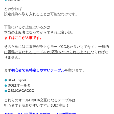
とわかれば、
設定推測へ取り入れることは可能なわけです。
下位にいるか上位にいるかは
本当の上級者になってからできれば良い話。
まずはここが大事です。
そのためにはに
看破がラクなモードCDあたりだけでなく、一般的
に困難と言われるモードABの区別をつけられるように
ならねばな
りません。
まず
初心者でも特定しやすいテーブル
を挙げます。
DGJ、QSU
DQはオールＣ
GSはCACACCC
これらのオールCやCA交互になるテーブルは
初心者でも読みやすいですが
JU
に注目！