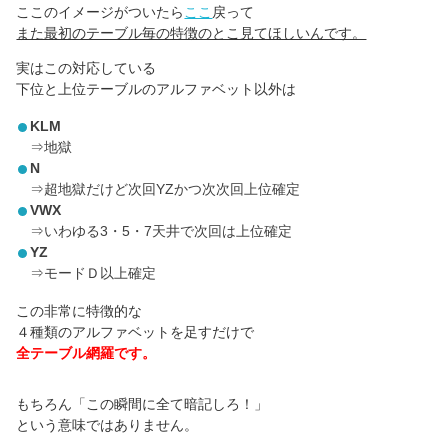
ここのイメージがついたら
ここ
戻って
また最初のテーブル毎の特徴のとこ見てほしいんです。
実はこの対応している
下位と上位テーブルのアルファベット以外は
KLM
⇒地獄
N
⇒超地獄だけど次回YZかつ次次回上位確定
VWX
⇒いわゆる3・5・7天井で次回は上位確定
YZ
⇒モードＤ以上確定
この非常に特徴的な
４種類のアルファベットを足すだけで
全テーブル網羅です。
もちろん「この瞬間に全て暗記しろ！」
という意味ではありません。