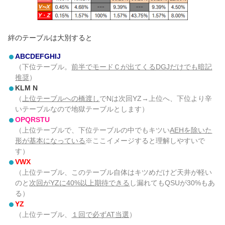
絆のテーブルは大別すると
ABCDEFGHIJ
（下位テーブル。
前半でモードＣが出てくるDGJだけでも暗記
推奨
）
KLM N
（
上位テーブルへの橋渡し
でNは次回YZ→上位へ、下位より辛
いテーブルなので地獄テーブルとします）
OPQRSTU
（上位テーブルで、下位テーブルの中でもキツい
AEHを除いた
形が基本になっている
※ここイメージすると理解しやすいで
す）
VWX
（上位テーブル、このテーブル自体はキツめだけど天井が軽い
のと
次回がYZに40%以上期待できる
し漏れてもQSUが30%もあ
る）
YZ
（上位テーブル、
１回で必ずAT当選
）