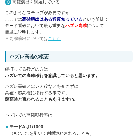
高確演出を網羅している
このようなステップが必要ですが、
ここでは
高確演出はある程度知っている
という前提で
モード看破において最も重要な
ハズレ高確
について
簡単に説明します。
＊高確演出については
こちら
ハズレ高確の概要
絆打ってる殆どの方は
ハズレでの高確移行を意識していると思います。
ハズレ高確とはレア役などを介さずに
高確・超高確に移行する事です。
謎高確と言われることもありますね。
ハズレでの高確移行率は
モードAは1/1000
（Aでこれを引いて判断迷わされることも）