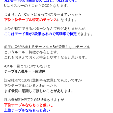
JはモードAが3回あるのに対し、Uは2回です。
Uは４スルーのトコからCCCとなります。
つまり、
A→C
から始まって4スルーまでいったら
下位上位テーブル特定のチャンス
になります。
上位が特定できるパターンなんて殆どありませんが、
ここはモード差が2段階あるので高確率で特定
できます。
前半にCが登場するテーブル＝Bが登場しないテーブル
というルール、特徴が存在します。
これもおさえておくと特定しやすくなると思います。
4スルー目までにBすらないと
テーブルA濃厚＝下位濃厚
設定推測ではDGJ選択率も意識してもよいですが
下位テーブルにいるとわかったら
まず最初に意識してほしいことがあります。
絆の機械割=設定2で98.5%ありますが
下位テーブルならもっと低いし
上位テーブルならもっと高い