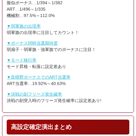
擬似ボーナス…1/394～1/382
ART…1/496～1/335
機械割…97.5%～112.0%
▼弱軍旗の出現率
弱軍旗の出現率に注目してカウント！
▼ボーナス同時当選期待度
弱扇子・弱軍旗・強軍旗でのボーナスに注目！
▼モード移行率
モード昇格・転落に設定差あり
▼良晴野ボーナスでのART当選率
ART当選率…19.92%～40.63%
▼決戦の刻フリーズ発生確率
決戦の刻突入時のフリーズ発生確率に設定差あり!
高設定確定演出まとめ