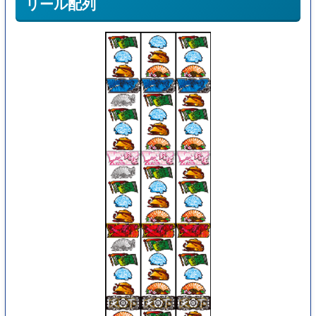
リール配列