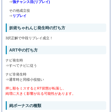
⇒
強チャンス目(リプレイ)
その他成立役
⇒
リプレイ
妖術ちゃれんじ発生時の打ち方
3択正解で中段リプレイ成立！
ART中の打ち方
ナビ発生時
⇒すべてナビに従う
ナビ非発生時
⇒通常時と同様小役狙い
押し順をミスするとRT状態が転落し、
純増に大きく影響が出る可能性があります。
純ボーナスの種類