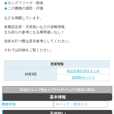
ロングフリーズ・動画
この機種の感想・評価
などを掲載しています。
各種設定差・天井狙いなどの攻略情報。
立ち回りの参考になる事間違いなし！
信奈を打つ際は是非参考にしてください。
それでは詳細をご覧ください。
更新情報
高設定確定演出まとめ
10月3日
良晴野ボーナス
目次(ジャンプ先からブラウザバックで目次に戻る)
基本情報
機種情報
スペック・初当たり
天井狙い