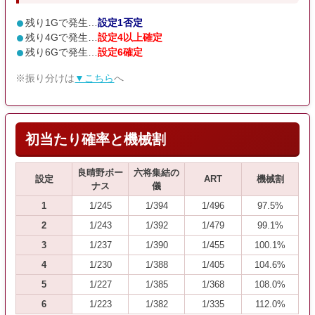
残り1Gで発生…
設定1否定
残り4Gで発生…
設定4以上確定
残り6Gで発生…
設定6確定
※振り分けは
▼こちら
へ
初当たり確率と機械割
良晴野ボー
六将集結の
設定
ART
機械割
ナス
儀
1
1/245
1/394
1/496
97.5%
2
1/243
1/392
1/479
99.1%
3
1/237
1/390
1/455
100.1%
4
1/230
1/388
1/405
104.6%
5
1/227
1/385
1/368
108.0%
6
1/223
1/382
1/335
112.0%