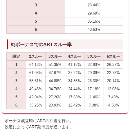
3
23.44%
4
29.69%
5
35.16%
6
40.63%
純ボーナスでのARTスルー率
設定
2スルー
3スルー
4スルー
5スルー
6スルー
1
64.13%
51.35%
41.12%
32.93%
26.37%
2
61.03%
47.67%
37.24%
29.09%
22.73%
3
58.61%
44.88%
34.36%
26.30%
20.14%
4
49.43%
34.76%
24.44%
17.18%
12.08%
5
42.04%
27.26%
17.68%
11.46%
7.43%
6
35.25%
20.93%
12.42%
7.38%
4.38%
ボーナス成立時にARTの抽選を行い、
設定によってART期待度が違います。