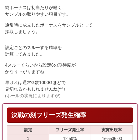
純ボーナスは初当たりが軽く、
サンプルの取りやすい項目です。
通常時に成立したボーナスをサンプルとして
採取しましょう。
設定ごとのスルーする確率を
計算してみました。
4スルーくらいから設定6の期待度が
かなり下がりますね…
早ければ通常G数1000Gほどで
見切れるかもしれませんね(^^♪
(ホールの状況によりますが)
決戦の刻フリーズ発生確率
設定
フリーズ発生率
実質出現率
1
12.50%
1/65536.00