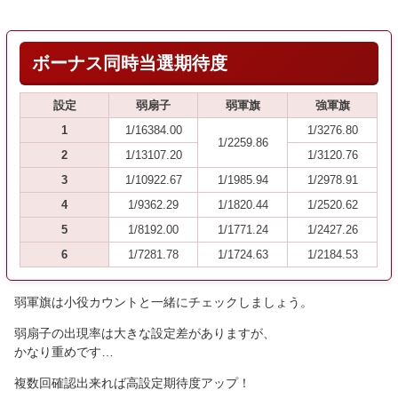
ボーナス同時当選期待度
設定
弱扇子
弱軍旗
強軍旗
1
1/16384.00
1/3276.80
1/2259.86
2
1/13107.20
1/3120.76
3
1/10922.67
1/1985.94
1/2978.91
4
1/9362.29
1/1820.44
1/2520.62
5
1/8192.00
1/1771.24
1/2427.26
6
1/7281.78
1/1724.63
1/2184.53
弱軍旗は小役カウントと一緒にチェックしましょう。
弱扇子の出現率は大きな設定差がありますが、
かなり重めです…
複数回確認出来れば高設定期待度アップ！