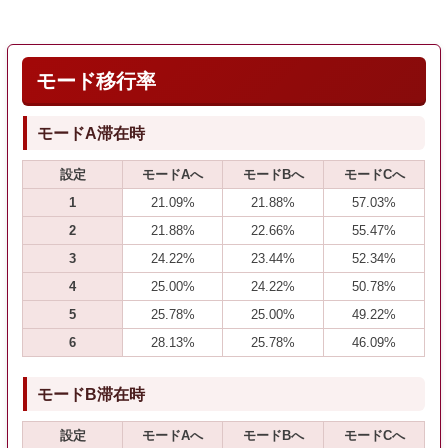
モード移行率
モードA滞在時
設定
モードAへ
モードBへ
モードCへ
1
21.09%
21.88%
57.03%
2
21.88%
22.66%
55.47%
3
24.22%
23.44%
52.34%
4
25.00%
24.22%
50.78%
5
25.78%
25.00%
49.22%
6
28.13%
25.78%
46.09%
モードB滞在時
設定
モードAへ
モードBへ
モードCへ