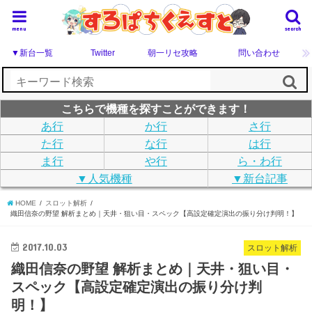
menu
search
▼新台一覧
Twitter
朝一リセ攻略
問い合わせ
こちらで機種を探すことができます！
あ行
か行
さ行
た行
な行
は行
ま行
や行
ら・わ行
▼人気機種
▼新台記事
HOME
スロット解析
織田信奈の野望 解析まとめ｜天井・狙い目・スペック【高設定確定演出の振り分け判明！】
2017.10.03
スロット解析
織田信奈の野望 解析まとめ｜天井・狙い目・
スペック【高設定確定演出の振り分け判
明！】