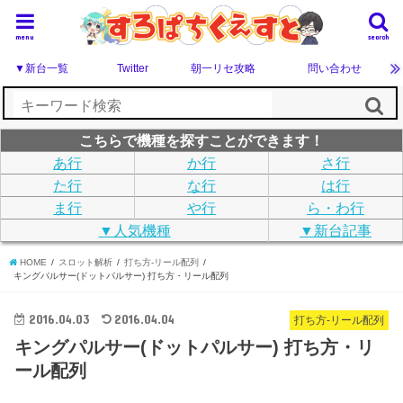
menu
search
▼新台一覧
Twitter
朝一リセ攻略
問い合わせ
こちらで機種を探すことができます！
あ行
か行
さ行
た行
な行
は行
ま行
や行
ら・わ行
▼人気機種
▼新台記事
HOME
スロット解析
打ち方-リール配列
キングパルサー(ドットパルサー) 打ち方・リール配列
2016.04.03
2016.04.04
打ち方-リール配列
キングパルサー(ドットパルサー) 打ち方・リ
ール配列