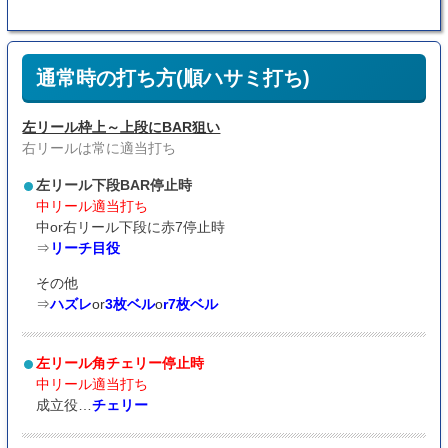
通常時の打ち方(順ハサミ打ち)
左リール枠上～上段にBAR狙い
右リールは常に適当打ち
左リール下段BAR停止時
中リール適当打ち
中or右リール下段に赤7停止時
⇒
リーチ目役
その他
⇒
ハズレ
or
3枚ベル
o
r7枚ベル
左リール角チェリー停止時
中リール適当打ち
成立役…
チェリー