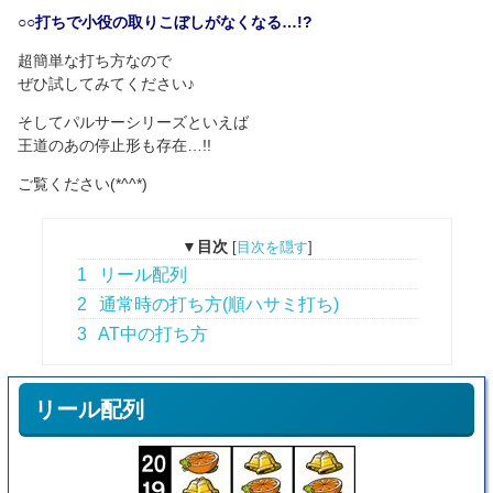
○○打ちで小役の取りこぼしがなくなる…!?
超簡単な打ち方なので
ぜひ試してみてください♪
そしてパルサーシリーズといえば
王道のあの停止形も存在…!!
ご覧ください(*^^*)
▼目次
[
目次を隠す
]
1
リール配列
2
通常時の打ち方(順ハサミ打ち)
3
AT中の打ち方
リール配列