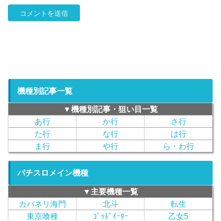
機種別記事一覧
▼機種別記事・狙い目一覧
あ行
か行
さ行
た行
な行
は行
ま行
や行
ら・わ行
パチスロメイン機種
▼主要機種一覧
カバネリ海門
北斗
転生
東京喰種
ｺﾞｯﾄﾞｲｰﾀｰ
乙女5