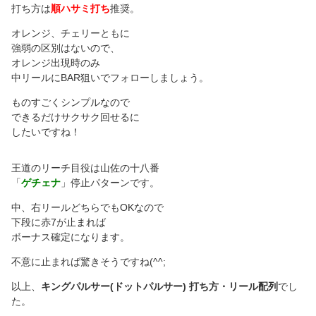
打ち方は
順ハサミ打ち
推奨。
オレンジ、チェリーともに
強弱の区別はないので、
オレンジ出現時のみ
中リールにBAR狙いでフォローしましょう。
ものすごくシンプルなので
できるだけサクサク回せるに
したいですね！
王道のリーチ目役は山佐の十八番
「
ゲチェナ
」停止パターンです。
中、右リールどちらでもOKなので
下段に赤7が止まれば
ボーナス確定になります。
不意に止まれば驚きそうですね(^^;
以上、
キングパルサー(ドットパルサー) 打ち方・リール配列
でし
た。