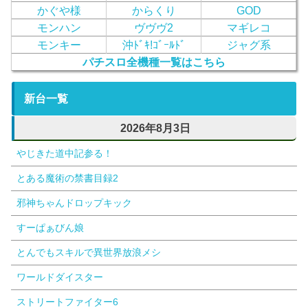
かぐや様
からくり
GOD
モンハン
ヴヴヴ2
マギレコ
モンキー
沖ﾄﾞｷ!ｺﾞｰﾙﾄﾞ
ジャグ系
パチスロ全機種一覧はこちら
新台一覧
2026年8月3日
やじきた道中記参る！
とある魔術の禁書目録2
邪神ちゃんドロップキック
すーぱぁびん娘
とんでもスキルで異世界放浪メシ
ワールドダイスター
ストリートファイター6