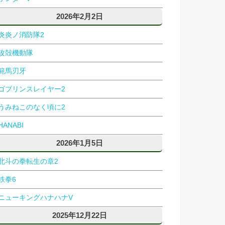
2026年2月2日
炎炎ノ消防隊2
攻殻機動隊
範馬刃牙
ゴブリンスレイヤー2
うみねこのなく頃に2
HANABI
2026年1月5日
北斗の拳転生の章2
鉄拳6
ニューキングハナハナV
2025年12月22日