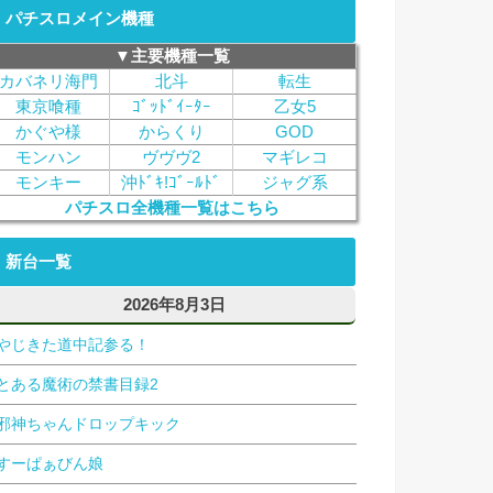
パチスロメイン機種
▼主要機種一覧
カバネリ海門
北斗
転生
東京喰種
ｺﾞｯﾄﾞｲｰﾀｰ
乙女5
かぐや様
からくり
GOD
モンハン
ヴヴヴ2
マギレコ
モンキー
沖ﾄﾞｷ!ｺﾞｰﾙﾄﾞ
ジャグ系
パチスロ全機種一覧はこちら
新台一覧
2026年8月3日
やじきた道中記参る！
とある魔術の禁書目録2
邪神ちゃんドロップキック
すーぱぁびん娘