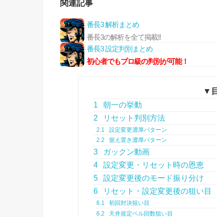
関連記事
番長3 解析まとめ
番長3の解析を全て掲載!!
番長3 設定判別まとめ
初心者でもプロ級の判別が可能！
▼
1
朝一の挙動
2
リセット判別方法
2.1
設定変更濃厚パターン
2.2
据え置き濃厚パターン
3
ガックン動画
4
設定変更・リセット時の恩恵
5
設定変更後のモード振り分け
6
リセット・設定変更後の狙い目
6.1
初回対決狙い目
6.2
天井規定ベル回数狙い目