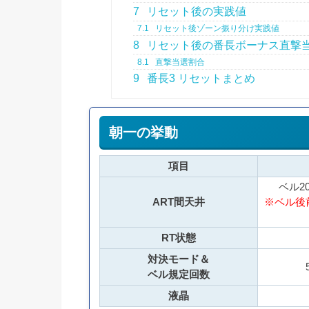
7
リセット後の実践値
7.1
リセット後ゾーン振り分け実践値
8
リセット後の番長ボーナス直撃
8.1
直撃当選割合
9
番長3 リセットまとめ
朝一の挙動
項目
ベル2
ART間天井
※ベル後
RT状態
対決モード＆
ベル規定回数
液晶