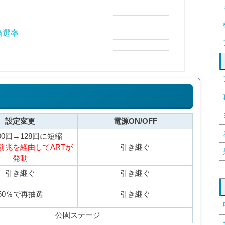
当選率
設定変更
電源ON/OFF
00回→128回に短縮
前兆を経由してARTが
引き継ぐ
発動
引き継ぐ
引き継ぐ
50％で再抽選
引き継ぐ
公園ステージ