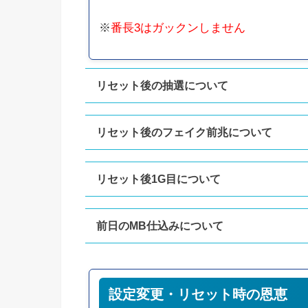
※
番長3はガックンしません
リセット後の抽選について
リセット後のフェイク前兆について
リセット後の抽選について
朝一はART間規定ベル回数天井が
200回から128回に短縮
されます。
リセット後1G目について
ベルカウンターのゾーンを示唆する
また、ベルモードと対決ベル回数は
エフェクトやフェイク前兆は据え置きでも
50%でリセット
されます。
「
当日のベル回数に準拠
」しています。
前日のMB仕込みについて
リセットの有無に関わらず
(当日依存タイプ)
50%は前日のベル回数のままスタートし、
番長3は
ガックンしない
仕様です。
残りの50%を引いた場合は
フェイク前兆から変更判別は
ベルモードも規定回数も全てリセットされ、
RT状態は前日のものを引き継ぐ
ため、
できない仕組みになっているということです。
▼
前日MB仕込みのオススメ停止系
前日の状態を引き継ぎません。
朝一RTスタートの有無ではリセット判別が
設定変更・リセット時の恩恵
(どちらも天井ベル回数は128回固定)
できません。
(リセ後もナビが出ることあり！)