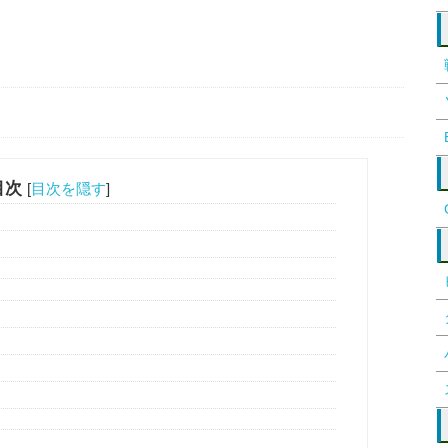
目次
[
目次を隠す
]