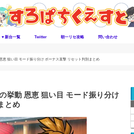
▼新台一覧
Twitter
朝一リセ攻略
問い合わせ
恩恵 狙い目 モード振り分け ボーナス直撃 リセット判別まとめ
の挙動 恩恵 狙い目 モード振り分け
まとめ