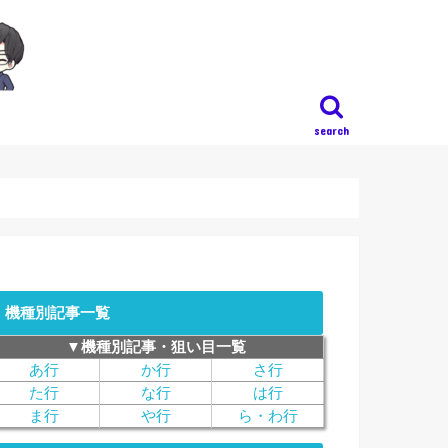
search
機種別記事一覧
▼機種別記事・狙い目一覧
あ行
か行
さ行
た行
な行
は行
ま行
や行
ら・わ行