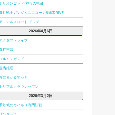
ミリオンゴッド-神々の軌跡-
機動戦士ガンダムユニコーン覚醒DRIVE
アニマルスロット ドッチ
2026年4月6日
アクダマドライブ
真打吉宗
ヨルムンガンド
虚構推理
異世界かるてっと
トリプルクラウンセブン
2026年3月2日
甲鉄城のカバネリ海門決戦
サンダーV