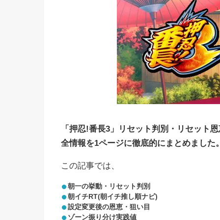
「押忍!番長3」リセット判別・リセット
全情報を1ページに徹底的にまとめました
この記事では、
朝一の挙動・リセット判別
朝イチRT(朝イチ推し順ナビ)
設定変更後の恩恵・狙い目
ゾーン振り分け実践値