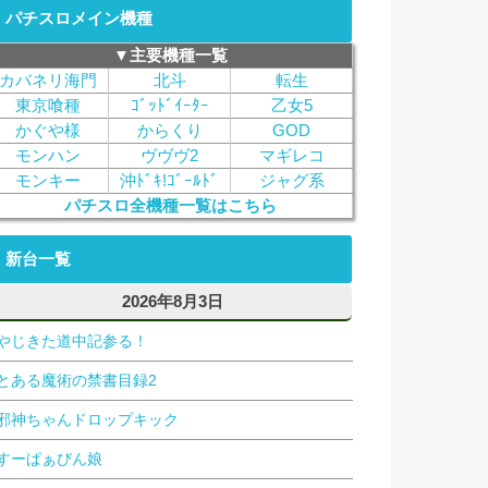
パチスロメイン機種
▼主要機種一覧
カバネリ海門
北斗
転生
東京喰種
ｺﾞｯﾄﾞｲｰﾀｰ
乙女5
かぐや様
からくり
GOD
モンハン
ヴヴヴ2
マギレコ
モンキー
沖ﾄﾞｷ!ｺﾞｰﾙﾄﾞ
ジャグ系
パチスロ全機種一覧はこちら
新台一覧
2026年8月3日
やじきた道中記参る！
とある魔術の禁書目録2
邪神ちゃんドロップキック
すーぱぁびん娘