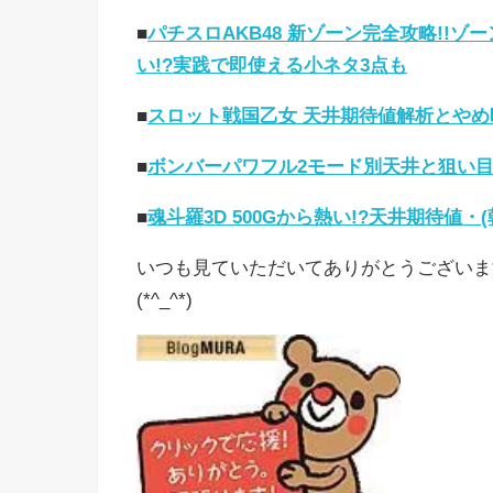
■
パチスロAKB48 新ゾーン完全攻略!!ゾ
い!?実践で即使える小ネタ3点も
■
スロット戦国乙女 天井期待値解析とやめ時
■
ボンバーパワフル2モード別天井と狙い目
■
魂斗羅3D 500Gから熱い!?天井期待値・
いつも見ていただいてありがとうございま
(*^_^*)