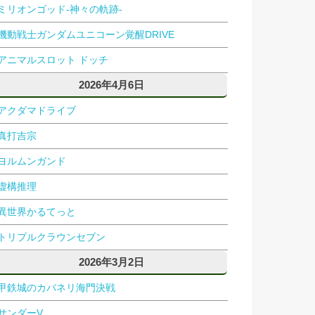
ミリオンゴッド-神々の軌跡-
機動戦士ガンダムユニコーン覚醒DRIVE
アニマルスロット ドッチ
2026年4月6日
アクダマドライブ
真打吉宗
ヨルムンガンド
虚構推理
異世界かるてっと
トリプルクラウンセブン
2026年3月2日
甲鉄城のカバネリ海門決戦
サンダーV