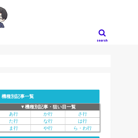
search
機種別記事一覧
▼機種別記事・狙い目一覧
あ行
か行
さ行
た行
な行
は行
ま行
や行
ら・わ行