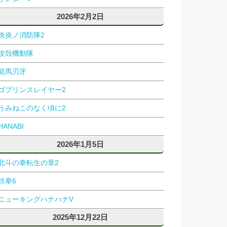
2026年2月2日
炎炎ノ消防隊2
攻殻機動隊
範馬刃牙
ゴブリンスレイヤー2
うみねこのなく頃に2
HANABI
2026年1月5日
北斗の拳転生の章2
鉄拳6
ニューキングハナハナV
2025年12月22日