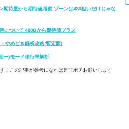
ーン期待度から期待値考察 ゾーンは480狙いだけじゃな
について 400Gから期待値プラス
・やめどき解析攻略(暫定版)
(朝一)モード移行率解析
す！この記事が参考になれば是非ポチお願いします