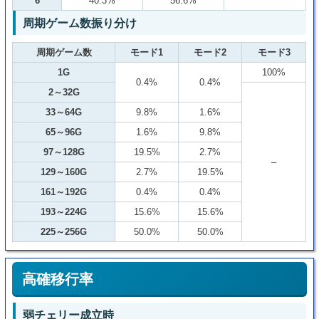
6
40.3%
56.6%
周期ゲーム数振り分け
周期ゲーム数
モード1
モード2
モード3
1G
100%
0.4%
0.4%
2～32G
33～64G
9.8%
1.6%
65～96G
1.6%
9.8%
97～128G
19.5%
2.7%
–
129～160G
2.7%
19.5%
161～192G
0.4%
0.4%
193～224G
15.6%
15.6%
225～256G
50.0%
50.0%
高確移行率
弱チェリー成立時