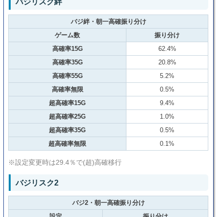
バジリスク絆
バジ絆・朝一高確振り分け
ゲーム数
振り分け
高確率15G
62.4%
高確率35G
20.8%
高確率55G
5.2%
高確率無限
0.5%
超高確率15G
9.4%
超高確率25G
1.0%
超高確率35G
0.5%
超高確率無限
0.1%
※設定変更時は29.4％で(超)高確移行
バジリスク2
バジ2・朝一高確振り分け
設定
振り分け