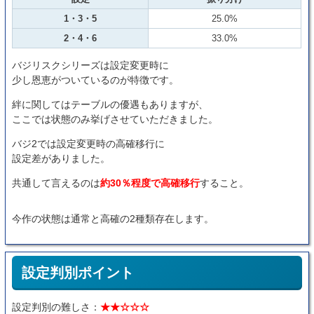
1・3・5
25.0%
2・4・6
33.0%
バジリスクシリーズは設定変更時に
少し恩恵がついているのが特徴です。
絆に関してはテーブルの優遇もありますが、
ここでは状態のみ挙げさせていただきました。
バジ2では設定変更時の高確移行に
設定差がありました。
共通して言えるのは
約30％程度で高確移行
すること。
今作の状態は通常と高確の2種類存在します。
設定判別ポイント
設定判別の難しさ：
★★☆☆☆