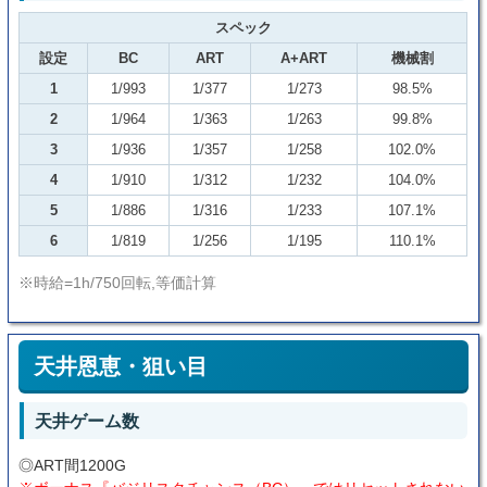
スペック
設定
BC
ART
A+ART
機械割
1
1/993
1/377
1/273
98.5%
2
1/964
1/363
1/263
99.8%
3
1/936
1/357
1/258
102.0%
4
1/910
1/312
1/232
104.0%
5
1/886
1/316
1/233
107.1%
6
1/819
1/256
1/195
110.1%
※時給=1h/750回転,等価計算
天井恩恵・狙い目
天井ゲーム数
◎ART間1200G