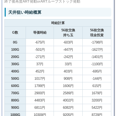
終了後再度ART発動orARTループストック発動
天井狙い時給概算
時給計算
56枚交換
56枚交換
G数
等価時給
持ち玉
現金投資
0G
-675円
-603円
-1798円
100G
-501円
-447円
-1627円
200G
-271円
-242円
-1401円
300G
37円
33円
-1100円
400G
452円
403円
-695円
500G
1017円
908円
-144円
600G
1799円
1606円
615円
700G
2900円
2589円
1679円
800G
4483円
4002円
3200円
900G
6811円
6082円
5422円
1000G
10309円
9205円
8729円