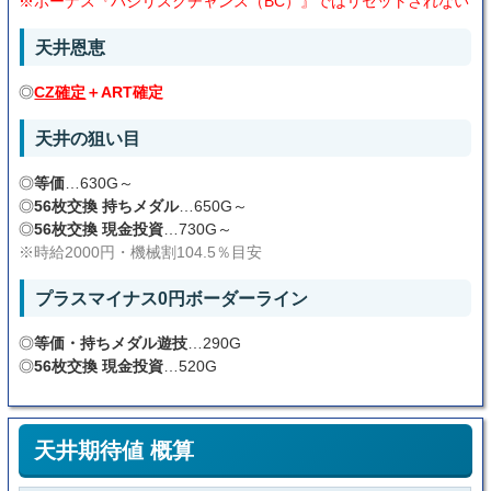
※ボーナス『バジリスクチャンス（BC）』ではリセットされない
天井恩恵
◎
CZ確定
＋ART確定
天井の狙い目
◎
等価
…630G～
◎
56枚交換 持ちメダル
…650G～
◎
56枚交換 現金投資
…730G～
※時給2000円・機械割104.5％目安
プラスマイナス0円ボーダーライン
◎
等価・持ちメダル遊技
…290G
◎
56枚交換 現金投資
…520G
天井期待値 概算