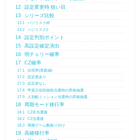
12
設定変更時 狙い目
13
シリーズ比較
13.1
バジリスク絆
13.2
バジリスク2
14
設定判別ポイント
15
高設定確定演出
16
弱チェリー確率
17
CZ確率
17.1
出現率(実践値)
17.2
設定差あり
17.3
設定差なし
17.4
甲賀卍谷防衛戦当選時の昇格抽選
17.5
人別帖ミッション当選時の昇格抽選
18
周期モード移行率
18.1
CZ非当選後
18.2
CZ当選後
18.3
周期ゲーム数振り分け
19
高確移行率