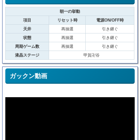
朝一の挙動
項目
リセット時
電源ON/OFF時
天井
再抽選
引き継ぐ
状態
再抽選
引き継ぐ
周期ゲーム数
再抽選
引き継ぐ
液晶ステージ
甲賀卍谷
ガックン動画