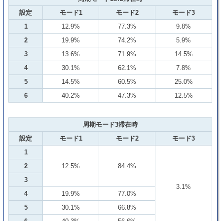
設定
モード1
モード2
モード3
1
12.9%
77.3%
9.8%
2
19.9%
74.2%
5.9%
3
13.6%
71.9%
14.5%
4
30.1%
62.1%
7.8%
5
14.5%
60.5%
25.0%
6
40.2%
47.3%
12.5%
周期モード3滞在時
設定
モード1
モード2
モード3
1
2
12.5%
84.4%
3
3.1%
4
19.9%
77.0%
5
30.1%
66.8%