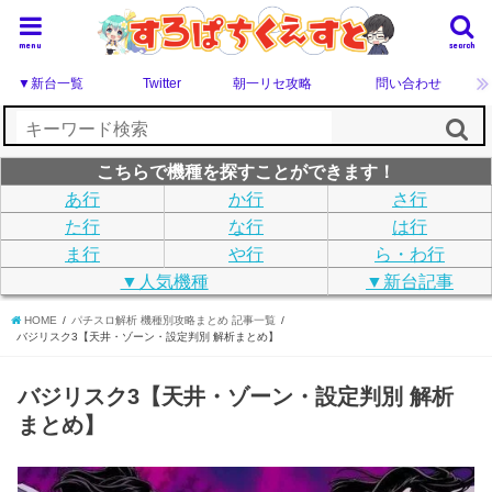
menu
search
▼新台一覧
Twitter
朝一リセ攻略
問い合わせ
こちらで機種を探すことができます！
あ行
か行
さ行
た行
な行
は行
ま行
や行
ら・わ行
▼人気機種
▼新台記事
HOME
パチスロ解析 機種別攻略まとめ 記事一覧
バジリスク3【天井・ゾーン・設定判別 解析まとめ】
バジリスク3【天井・ゾーン・設定判別 解析
まとめ】