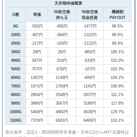
天井期待値概算
56枚交換
56枚交換
機械割
G数
等価
持ち玉
現金投資
PAYOUT
0G
-555円
-495円
-1477円
98.5%
100G
-407円
-364円
-1322円
98.9%
200G
-217円
-193円
-1122円
99.4%
300G
29円
26円
-865円
100.1%
400G
347円
310円
-533円
101.0%
500G
757円
676円
-107円
102.3%
600G
1287円
1149円
440円
104.2%
700G
1971円
1760円
1141円
106.9%
800G
2854円
2548円
2037円
111.1%
900G
3995円
3567円
3180円
117.8%
1000G
5468円
4882円
4630円
129.7%
1100G
7370円
6581円
6460円
153.1%
算出条件：設定1・閉店時間等非考慮・天井CZからART当選時は