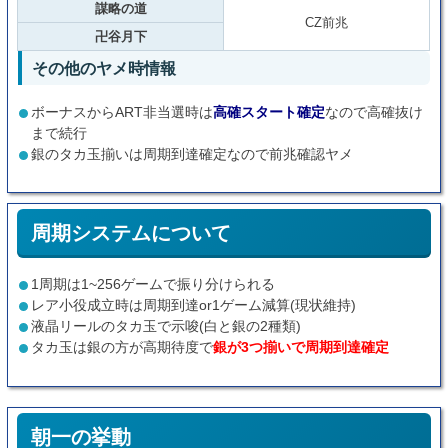
謀略の道
CZ前兆
卍谷月下
その他のヤメ時情報
ボーナスからART非当選時は
高確スタート確定
なので高確抜け
まで続行
銀のタカ玉揃いは周期到達確定なので前兆確認ヤメ
周期システムについて
1周期は1~256ゲームで振り分けられる
レア小役成立時は周期到達or1ゲーム減算(現状維持)
液晶リールのタカ玉で示唆(白と銀の2種類)
タカ玉は銀の方が高期待度で
銀が3つ揃いで周期到達確定
朝一の挙動