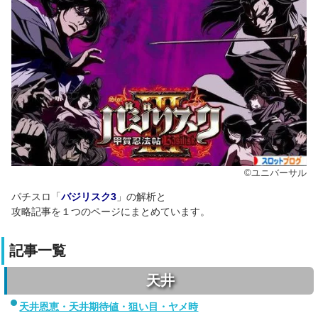
©ユニバーサル
パチスロ「
バジリスク3
」の解析と
攻略記事を１つのページにまとめています。
記事一覧
天井
天井恩恵・天井期待値・狙い目・ヤメ時