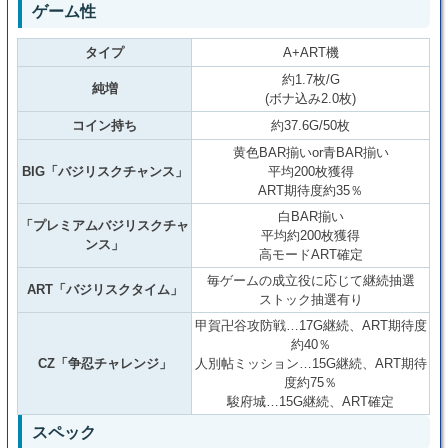
ゲーム性
タイプ
A+ART機
約1.7枚/G
純増
(ボナ込み2.0枚)
コイン持ち
約37.6G/50枚
黄色BAR揃いor青BAR揃い
BIG「バジリスクチャンス」
平均200枚獲得
ART期待度約35％
白BAR揃い
「プレミアムバジリスクチャ
平均約200枚獲得
ンス」
高モードART確定
毎ゲームの成立役に応じて継続抽選
ART「バジリスクタイム」
ストック抽選有り
甲賀卍谷攻防戦…17G継続、ART期待度
約40％
CZ「争忍チャレンジ」
人別帖ミッション…15G継続、ART期待
度約75％
駿府城…15G継続、ART確定
スペック