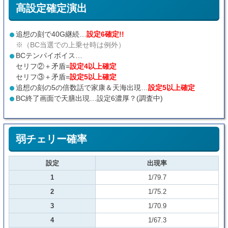
高設定確定演出
追想の刻で40G継続…
設定6確定!!
※（BC当選での上乗せ時は例外）
BCテンパイボイス…
セリフ②＋矛盾=
設定4以上確定
セリフ③＋矛盾=
設定5以上確定
追想の刻の5の倍数話で家康＆天海出現…
設定5以上確定
BC終了画面で天膳出現…設定6濃厚？(調査中)
弱チェリー確率
設定
出現率
1
1/79.7
2
1/75.2
3
1/70.9
4
1/67.3