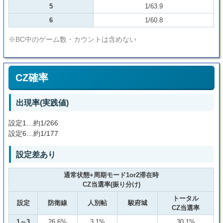
5
1/63.9
6
1/60.8
※BC中のゲーム数・カウントは含めない
CZ確率
出現率(実践値)
設定1…約1/266
設定6…約1/177
設定差あり
通常状態+周期モード1or2滞在時
CZ当選率(振り分け)
トータル
設定
防衛線
人別帖
駿府城
CZ当選率
1～3
26.6%
3.1%
30.1%