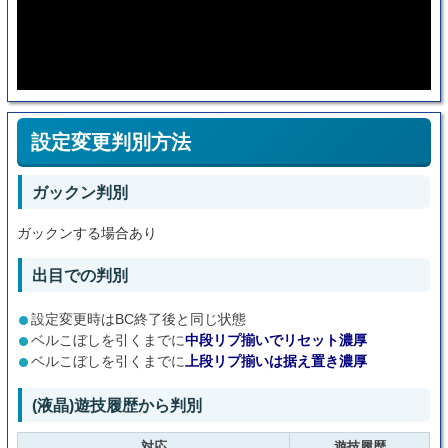
設定変更判別方法
ガックン判別
ガックンする場合あり
出目での判別
設定変更時はBC終了後と同じ状態
ベルこぼしを引くまでに
中段リプ揃いでリセット濃厚
ベルこぼしを引くまでに
上段リプ揃いは据え置き濃厚
(液晶)遊技履歴から判別
対応
遊技履歴