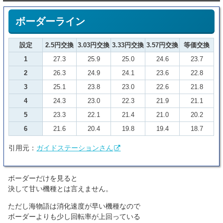
ボーダーライン
設定
2.5円交換
3.03円交換
3.33円交換
3.57円交換
等価交換
1
27.3
25.9
25.0
24.6
23.7
2
26.3
24.9
24.1
23.6
22.8
3
25.1
23.8
23.0
22.6
21.8
4
24.3
23.0
22.3
21.9
21.1
5
23.3
22.1
21.4
21.0
20.2
6
21.6
20.4
19.8
19.4
18.7
引用元：
ガイドステーションさん
ボーダーだけを見ると
決して甘い機種とは言えません。
ただし海物語は消化速度が早い機種なので
ボーダーよりも少し回転率が上回っている