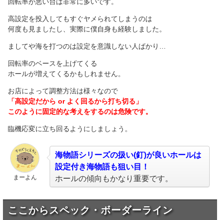
回転率が悪い台は非常に多いです。
高設定を投入してもすぐヤメられてしまうのは
何度も見ましたし、実際に僕自身も経験しました。
ましてや海を打つのは設定を意識しない人ばかり…
回転率のベースを上げてくる
ホールが増えてくるかもしれません。
お店によって調整方法は様々なので
「高設定だから or よく回るから打ち切る」
このように固定的な考えをするのは危険です。
臨機応変に立ち回るようにしましょう。
海物語シリーズの扱い(釘)が良いホールは
設定付き海物語も狙い目！
まーよん
ホールの傾向もかなり重要です。
ここからスペック・ボーダーライン