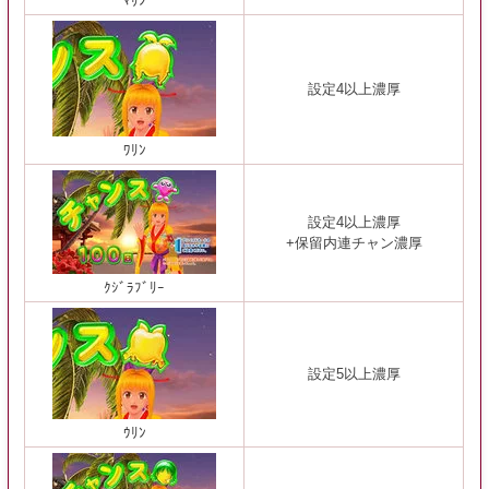
ﾏﾘﾝ
設定4以上濃厚
ﾜﾘﾝ
設定4以上濃厚
+保留内連チャン濃厚
ｸｼﾞﾗﾌﾞﾘｰ
設定5以上濃厚
ｳﾘﾝ