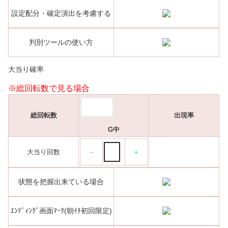
設定配分・確定演出を考慮する
判別ツールの使い方
大当り確率
※総回転数で見る場合
総回転数
出現率
G中
大当り回数
－
＋
状態を把握出来ている場合
ｴﾝﾃﾞｨﾝｸﾞ画面ﾏｰｸ(朝ｲﾁ初回限定)