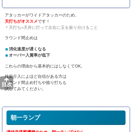
アタッカーがワイドアタッカーのため、
天打ちがオススメ
です！
＊天打ち=天井に打って左右に玉を振り分けること
ラウンド間止めは
消化速度が遅くなる
オーバー入賞率が低下
これらの理由から基本的にはしなくてOK。
技術介入によほど自信がある方は
ラウンド間止め打ちや捻り打ちも
目次
試してみてください。
朝一ランプ