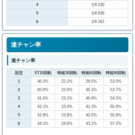
4
1/9.230
5
1/8.838
6
1/8.162
連チャン率
連チャン率
設定
ST10回転
時短30回転
時短60回転
時短90回転
1
40.3%
22.2%
39.5%
53.0%
2
40.8%
22.6%
40.1%
53.7%
3
41.6%
23.1%
40.8%
54.5%
4
42.1%
23.4%
41.3%
55.0%
5
42.8%
23.8%
42.0%
55.8%
6
44.1%
24.6%
43.2%
57.2%