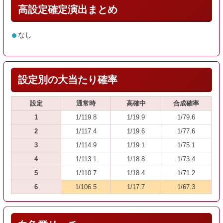
高設定確定演出まとめ
なし
設定別の大当たり確率
設定
通常時
高確中
合成確率
1
1/119.8
1/19.9
1/79.6
2
1/117.4
1/19.6
1/77.6
3
1/114.9
1/19.1
1/75.1
4
1/113.1
1/18.8
1/73.4
5
1/110.7
1/18.4
1/71.2
6
1/106.5
1/17.7
1/67.3