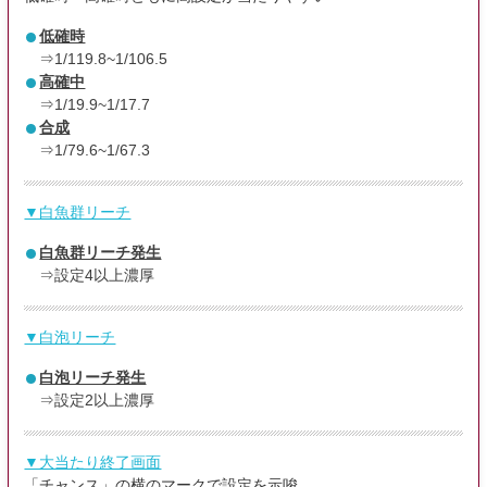
低確時
⇒1/119.8~1/106.5
高確中
⇒1/19.9~1/17.7
合成
⇒1/79.6~1/67.3
▼白魚群リーチ
白魚群リーチ発生
⇒設定4以上濃厚
▼白泡リーチ
白泡リーチ発生
⇒設定2以上濃厚
▼大当たり終了画面
「チャンス」の横のマークで設定を示唆