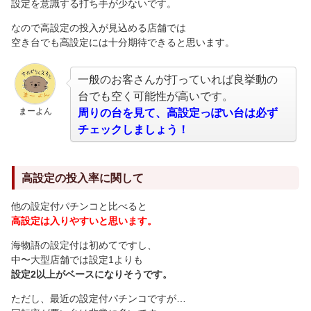
設定を意識する打ち手が少ないです。
なので高設定の投入が見込める店舗では
空き台でも高設定には十分期待できると思います。
一般のお客さんが打っていれば良挙動の
台でも空く可能性が高いです。
まーよん
周りの台を見て、高設定っぽい台は必ず
チェックしましょう！
高設定の投入率に関して
他の設定付パチンコと比べると
高設定は入りやすいと思います。
海物語の設定付は初めてですし、
中〜大型店舗では設定1よりも
設定2以上がベースになりそうです。
ただし、最近の設定付パチンコですが…