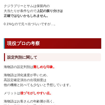
クジラブリーとサムは保留内の
大当たりが条件なので
上記の振り分けは
正確ではないかもしれません。
0.1%なので元々出づらいですが…。
現役プロの考察
設定判別に関して
海物語の設定判別は
難しめな印象。
海物語は消化速度が早いため、
高設定確定演出の出現頻度は
他の機種と比べても少ないと予想しています。
メリットは
後ヅモがしやすい点。
海物語はお客さんの年齢層が高く、