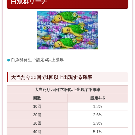
白魚群リーチ
白魚群発生⇒設定4以上濃厚
大当たり○○回で1回以上出現する確率
大当たり○○回で1回以上出現する確率
回数
設定4~6
10回
1.3%
20回
2.6%
30回
3.9%
40回
5.1%