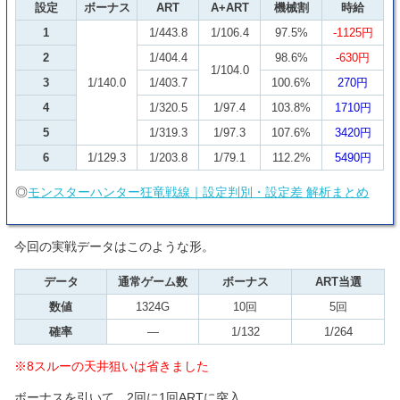
設定
ボーナス
ART
A+ART
機械割
時給
1
1/443.8
1/106.4
97.5%
-1125円
2
1/404.4
98.6%
-630円
1/104.0
3
1/140.0
1/403.7
100.6%
270円
4
1/320.5
1/97.4
103.8%
1710円
5
1/319.3
1/97.3
107.6%
3420円
6
1/129.3
1/203.8
1/79.1
112.2%
5490円
◎
モンスターハンター狂竜戦線｜設定判別・設定差 解析まとめ
今回の実戦データはこのような形。
データ
通常ゲーム数
ボーナス
ART当選
数値
1324G
10回
5回
確率
—
1/132
1/264
※8スルーの天井狙いは省きました
ボーナスを引いて、2回に1回ARTに突入。