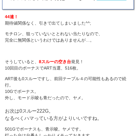
44連！
期待値関係なく、引きで出てしまいました^^;
モチロン、狙っていないととれない当たりなので、
完全に無関係というわけではありませんが…。
そうしていると、
8スルーの空き台
発見！
10回目のボーナスでART当選、516枚。
ART後も0スルーですし、前回テーブル４の可能性もあるので続
行。
10Gでボーナス。
外し、モード示唆も青だったので、ヤメ。
お次は0スルー222G。
なるべくハマっている方がよりいいですね。
501Gでボーナスも、青示唆。ヤメです。
打った台は台番もしっかりメモっておきます。