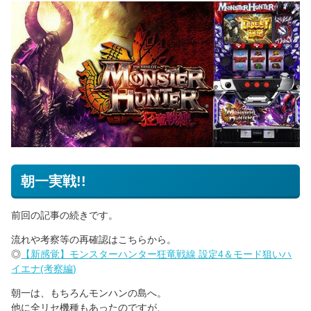
朝一実戦!!
前回の記事の続きです。
流れや考察等の再確認はこちらから。
◎
【新感覚】モンスターハンター狂竜戦線 設定4＆モード狙いハ
イエナ(考察編)
朝一は、もちろんモンハンの島へ。
他に全リセ機種もあったのですが、