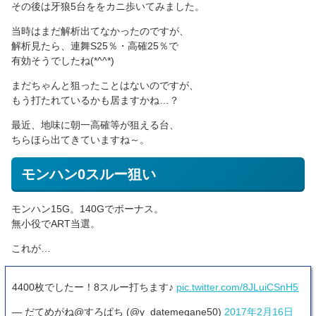
その後は牙狼5台ををカニ歩いてみました。
当時はまだ解析出てなかったのですが、
解析見たら、連舞S25％・高確25％で
有効そうでしたね(*^^*)
まだちゃんと狙ったことはないのですが、
もう打たれているかも居ますかね…？
最近、地味に朝一高確等が狙える台、
ちらほら出てきていますね～。
モンハン0スルー狙い
モンハン15G。140Gでボーナス。
無小役でART当選。
これが…
4400枚でしたー！8スルー打ちます♪
pic.twitter.com/8JLuiCSnH5
— だてめがね@すろぱち (@y_datemegane50)
2017年2月16日