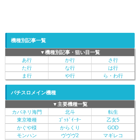
機種別記事一覧
▼機種別記事・狙い目一覧
あ行
か行
さ行
た行
な行
は行
ま行
や行
ら・わ行
パチスロメイン機種
▼主要機種一覧
カバネリ海門
北斗
転生
東京喰種
ｺﾞｯﾄﾞｲｰﾀｰ
乙女5
かぐや様
からくり
GOD
モンハン
ヴヴヴ2
マギレコ