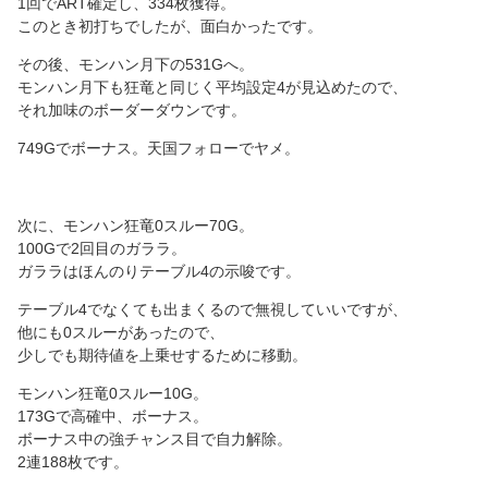
1回でART確定し、334枚獲得。
このとき初打ちでしたが、面白かったです。
その後、モンハン月下の531Gへ。
モンハン月下も狂竜と同じく平均設定4が見込めたので、
それ加味のボーダーダウンです。
749Gでボーナス。天国フォローでヤメ。
次に、モンハン狂竜0スルー70G。
100Gで2回目のガララ。
ガララはほんのりテーブル4の示唆です。
テーブル4でなくても出まくるので無視していいですが、
他にも0スルーがあったので、
少しでも期待値を上乗せするために移動。
モンハン狂竜0スルー10G。
173Gで高確中、ボーナス。
ボーナス中の強チャンス目で自力解除。
2連188枚です。