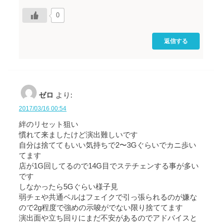
0
返信する
ゼロ
より:
2017/03/16 00:54
絆のリセット狙い
慣れて来ましたけど演出難しいです
自分は捨ててもいい気持ちで2〜3Gぐらいでカニ歩い
てます
店が1G回してるので14G目でステチェンする事が多い
です
しなかったら5Gぐらい様子見
弱チェや共通ベルはフェイクで引っ張られるのが嫌な
ので2g程度で強めの示唆がでない限り捨ててます
演出面や立ち回りにまだ不安があるのでアドバイスと