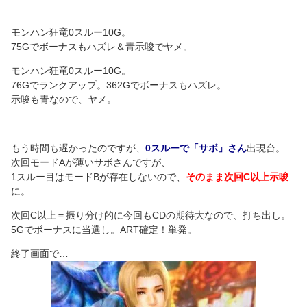
モンハン狂竜0スルー10G。
75Gでボーナスもハズレ＆青示唆でヤメ。
モンハン狂竜0スルー10G。
76Gでランクアップ。362Gでボーナスもハズレ。
示唆も青なので、ヤメ。
もう時間も遅かったのですが、
0スルーで「サボ」さん
出現台。
次回モードAが薄いサボさんですが、
1スルー目はモードBが存在しないので、
そのまま次回C以上示唆
に。
次回C以上＝振り分け的に今回もCDの期待大なので、打ち出し。
5Gでボーナスに当選し。ART確定！単発。
終了画面で…