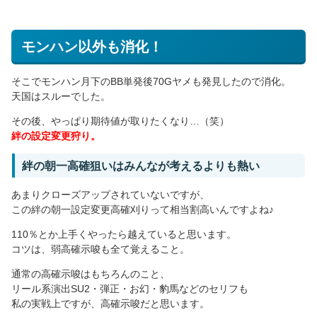
モンハン以外も消化！
そこでモンハン月下のBB単発後70Gヤメも発見したので消化。
天国はスルーでした。
その後、やっぱり期待値が取りたくなり…（笑）
絆の設定変更狩り。
絆の朝一高確狙いはみんなが考えるよりも熱い
あまりクローズアップされていないですが、
この絆の朝一設定変更高確刈りって相当割高いんですよね♪
110％とか上手くやったら越えていると思います。
コツは、弱高確示唆も全て覚えること。
通常の高確示唆はもちろんのこと、
リール系演出SU2・弾正・お幻・豹馬などのセリフも
私の実戦上ですが、高確示唆だと思います。