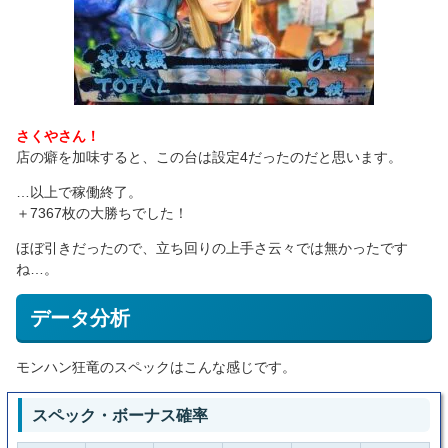
さくやさん！
店の癖を加味すると、この台は設定4だったのだと思います。
…以上で稼働終了。
＋7367枚の大勝ちでした！
ほぼ引きだったので、立ち回りの上手さ云々では無かったです
ね…。
データ分析
モンハン狂竜のスペックはこんな感じです。
スペック・ボーナス確率