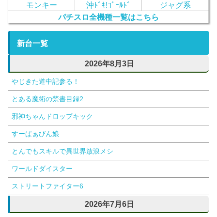
モンキー
沖ﾄﾞｷ!ｺﾞｰﾙﾄﾞ
ジャグ系
パチスロ全機種一覧はこちら
新台一覧
2026年8月3日
やじきた道中記参る！
とある魔術の禁書目録2
邪神ちゃんドロップキック
すーぱぁびん娘
とんでもスキルで異世界放浪メシ
ワールドダイスター
ストリートファイター6
2026年7月6日