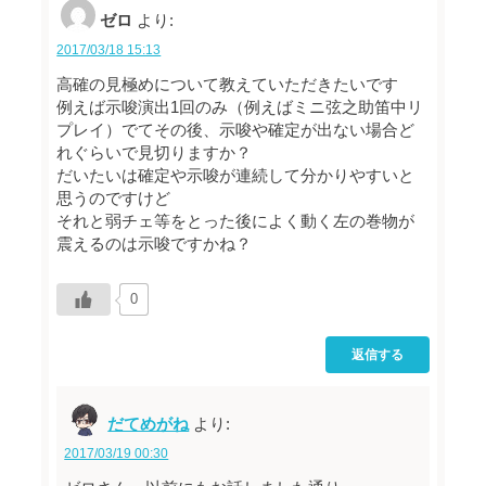
ゼロ
より:
2017/03/18 15:13
高確の見極めについて教えていただきたいです
例えば示唆演出1回のみ（例えばミニ弦之助笛中リ
プレイ）でてその後、示唆や確定が出ない場合ど
れぐらいで見切りますか？
だいたいは確定や示唆が連続して分かりやすいと
思うのですけど
それと弱チェ等をとった後によく動く左の巻物が
震えるのは示唆ですかね？
0
返信する
だてめがね
より:
2017/03/19 00:30