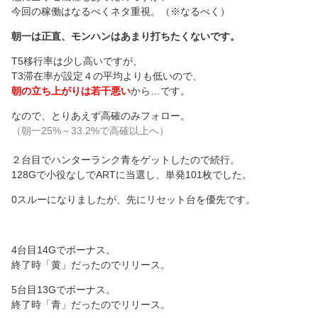
今回の稼働はなるべくネタ重視。（※なるべく）
朝一は正直、モンハンはあまり打ちたくないです。
T5移行率は少し高いですが、
T3滞在率が設定４の平均よりも低いので、
朝の立ち上がりは若干悪い
から…です。
なので、とりあえず高確のみフォロー。
（朝一25%～33.2%で高確以上へ）
２台目でハンターランク青をゲットしたので続行。
128Gで小役なしでARTに当選し、単発101枚でした。
0スルーになりましたが、先にリセット台を優先です。
4台目14Gでボーナス。
終了時「黄」だったのでリリース。
5台目13Gでボーナス。
終了時「青」だったのでリリース。