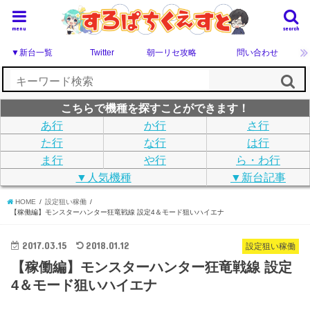
menu
search
▼新台一覧
Twitter
朝一リセ攻略
問い合わせ
こちらで機種を探すことができます！
あ行
か行
さ行
た行
な行
は行
ま行
や行
ら・わ行
▼人気機種
▼新台記事
HOME
設定狙い稼働
【稼働編】モンスターハンター狂竜戦線 設定4＆モード狙いハイエナ
2017.03.15
2018.01.12
設定狙い稼働
【稼働編】モンスターハンター狂竜戦線 設定
4＆モード狙いハイエナ