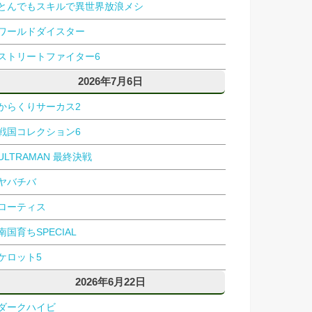
とんでもスキルで異世界放浪メシ
ワールドダイスター
ストリートファイター6
2026年7月6日
からくりサーカス2
戦国コレクション6
ULTRAMAN 最終決戦
ヤバチバ
ローティス
南国育ちSPECIAL
ケロット5
2026年6月22日
ダークハイビ