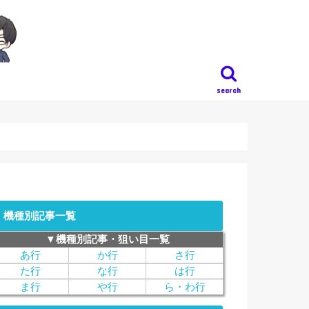
search
機種別記事一覧
▼機種別記事・狙い目一覧
あ行
か行
さ行
た行
な行
は行
ま行
や行
ら・わ行