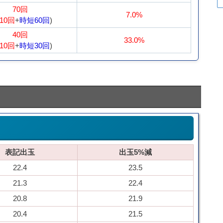
70回
7.0%
10回
+
時短60回
)
40回
33.0%
10回
+
時短30回
)
表記出玉
出玉5%減
22.4
23.5
21.3
22.4
20.8
21.9
20.4
21.5