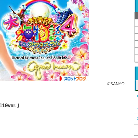
©SANYO
9ver.｣