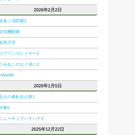
2026年2月2日
炎炎ノ消防隊2
攻殻機動隊
範馬刃牙
ゴブリンスレイヤー2
うみねこのなく頃に2
HANABI
2026年1月5日
北斗の拳転生の章2
鉄拳6
ニューキングハナハナV
2025年12月22日