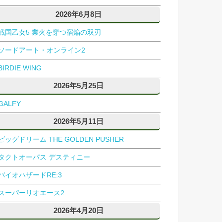
2026年6月8日
戦国乙女5 業火を穿つ宿焔の双刃
ソードアート・オンライン2
BIRDIE WING
2026年5月25日
GALFY
2026年5月11日
ビッグドリーム THE GOLDEN PUSHER
タクトオーパス デスティニー
バイオハザードRE:3
スーパーリオエース2
2026年4月20日