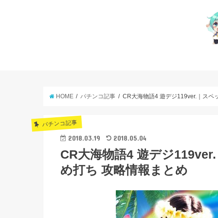
HOME
パチンコ記事
CR大海物語4 遊デジ119ver.
パチンコ記事
2018.03.19
2018.05.04
CR大海物語4 遊デジ119v
め打ち 攻略情報まとめ