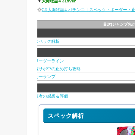
▼
大海物語4 319ver.
◎
CR大海物語4 パチンコ｜スペック・ボーダー・
目次(ジャンプ先
スペック解析
ボーダーライン
電サポ中の止め打ち攻略
朝一ランプ
筆者の感想＆評価
スペック解析