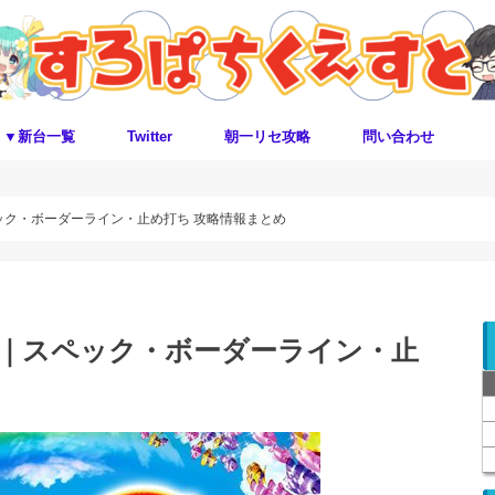
▼新台一覧
Twitter
朝一リセ攻略
問い合わせ
｜スペック・ボーダーライン・止め打ち 攻略情報まとめ
er.｜スペック・ボーダーライン・止