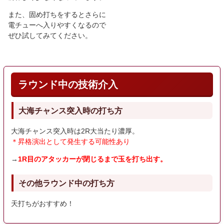
また、固め打ちをするとさらに
電チューへ入りやすくなるので
ぜひ試してみてください。
ラウンド中の技術介入
大海チャンス突入時の打ち方
大海チャンス突入時は2R大当たり濃厚。
＊昇格演出として発生する可能性あり
→
1R目のアタッカーが閉じるまで玉を打ち出す。
その他ラウンド中の打ち方
天打ちがおすすめ！