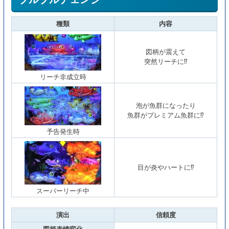
種類
内容
図柄が震えて
突然リーチに⁉
リーチ非成立時
泡が魚群になったり
魚群がプレミアム魚群に⁉
予告発生時
目が炎やハートに⁉︎
スーパーリーチ中
演出
信頼度