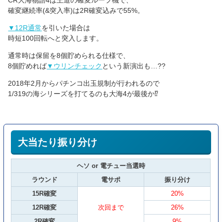
CR大海物語4は王道の確変ループ機で、
確変継続率(&突入率)は2R確変込みで55%。
▼12R通常
を引いた場合は
時短100回転へと突入します。
通常時は保留を8個貯められる仕様で、
8個貯めれば
▼ウリンチェック
という新演出も…??
2018年2月からパチンコ出玉規制が行われるので
1/319の海シリーズを打てるのも大海4が最後か⁉︎
大当たり振り分け
ヘソ or 電チュー当選時
ラウンド
電サポ
振り分け
15R確変
20%
12R確変
次回まで
26%
2R確変
9%