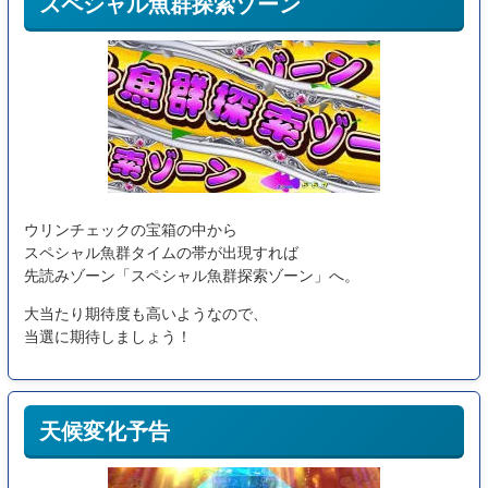
スペシャル魚群探索ゾーン
ウリンチェックの宝箱の中から
スペシャル魚群タイムの帯が出現すれば
先読みゾーン「スペシャル魚群探索ゾーン」へ。
大当たり期待度も高いようなので、
当選に期待しましょう！
天候変化予告