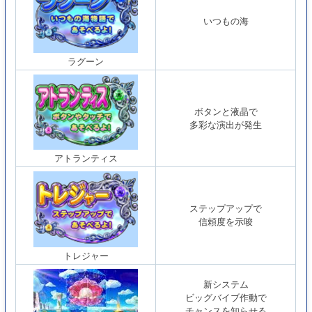
いつもの海
ラグーン
ボタンと液晶で
多彩な演出が発生
アトランティス
ステップアップで
信頼度を示唆
トレジャー
新システム
ビッグバイブ作動で
チャンスを知らせる