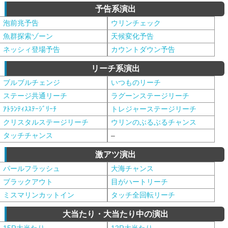
予告系演出
泡前兆予告
ウリンチェック
魚群探索ゾーン
天候変化予告
ネッシィ登場予告
カウントダウン予告
リーチ系演出
ブルブルチェンジ
いつものリーチ
ステージ共通リーチ
ラグーンステージリーチ
ｱﾄﾗﾝﾃｨｽｽﾃｰｼﾞﾘｰﾁ
トレジャーステージリーチ
クリスタルステージリーチ
ウリンのぶるぶるチャンス
タッチチャンス
–
激アツ演出
パールフラッシュ
大海チャンス
ブラックアウト
目がハートリーチ
ミスマリンカットイン
タッチ全回転リーチ
大当たり・大当たり中の演出