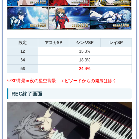
設定
アスカSP
シンジSP
レイSP
12
15.3%
34
18.3%
56
24.4%
※SP背景＝夜の星空背景｜エピソードからの発展は除く
REG終了画面