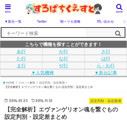
menu
search
▼新台一覧
Twitter
朝一リセ攻略
問い合わせ
こちらで機種を探すことができます！
あ行
か行
さ行
た行
な行
は行
ま行
や行
ら・わ行
▼人気機種
▼新台記事
HOME
スロット解析
設定判別・設定推測
【完全解析】エヴァンゲリオン魂を繋ぐもの 設定判別・設定差まとめ
2016.01.23
2016.11.12
設定判別・設定推測
【完全解析】エヴァンゲリオン魂を繋ぐもの
設定判別・設定差まとめ