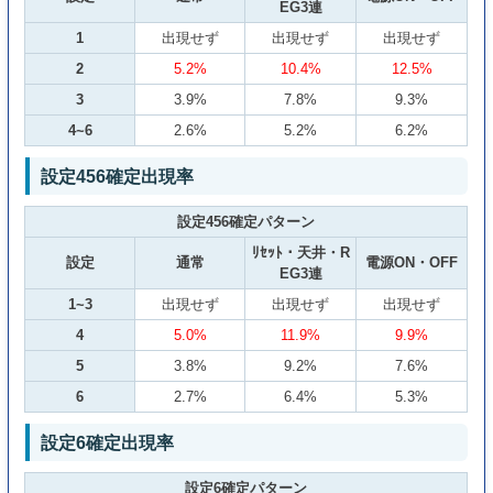
EG3連
1
出現せず
出現せず
出現せず
2
5.2%
10.4%
12.5%
3
3.9%
7.8%
9.3%
4~6
2.6%
5.2%
6.2%
設定456確定出現率
設定456確定パターン
ﾘｾｯﾄ・天井・R
設定
通常
電源ON・OFF
EG3連
1~3
出現せず
出現せず
出現せず
4
5.0%
11.9%
9.9%
5
3.8%
9.2%
7.6%
6
2.7%
6.4%
5.3%
設定6確定出現率
設定6確定パターン