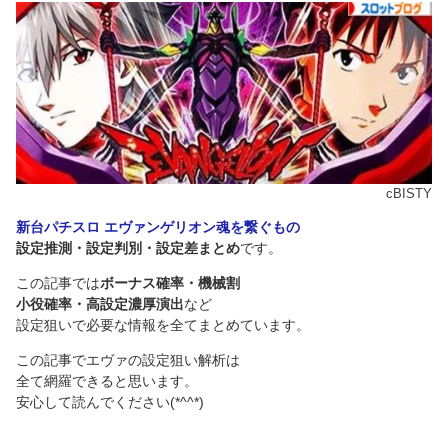
cBISTY
新台パチスロ エヴァンゲリオン魂を繋ぐもの
設定推測・設定判別・設定差まとめ
です。
この記事では
ボーナス確率・機械割
小役確率・高設定濃厚演出
など
設定狙いで必要な情報を全てまとめています。
この記事でエヴァの設定狙い解析は
全て網羅できると思います。
安心して読んでください(*^^*)