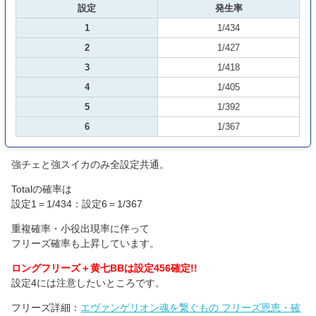
設定
発生率
1
1/434
2
1/427
3
1/418
4
1/405
5
1/392
6
1/367
強チェと強スイカのみ全設定共通。
Totalの確率は
設定1＝1/434：設定6＝1/367
重複確率・小役出現率に伴って
フリーズ確率も上昇しています。
ロングフリーズ＋黄七BBは設定456確定!!
設定4には注意したいところです。
フリーズ詳細：
エヴァンゲリオン魂を繋ぐもの フリーズ恩恵・確