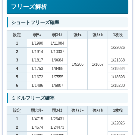
フリーズ解析
ショートフリーズ確率
設定
弱ﾁｪ
弱ｽｲｶ
強ﾁｪ
強ｽｲｶ
1枚役
1
1/1990
1/11084
1/22026
2
1/1914
1/10337
3
1/1817
1/9684
1/21368
1/5206
1/1657
4
1/1753
1/8488
1/19884
5
1/1672
1/7555
1/18593
6
1/1486
1/6807
1/15230
ミドルフリーズ確率
設定
弱ﾁｪﾘｰ
弱ｽｲｶ
強ﾁｪﾘｰ
強ｽｲｶ
1枚役
1
1/4715
1/26431
1/22026
2
1/4574
1/24473