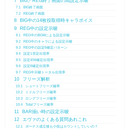
7
BIG／REG終了画面の高設定示唆
7.1
BIG終了画面
7.2
REG終了画面
8
BIG中の14枚役取得時キャラボイス
9
REG中の設定示唆
9.1
REG中のBGMによる設定示唆
9.2
REG中のキャラによる設定示唆
9.3
REG中の設定6確定パターン
9.4
設定1否定出現率
9.5
設定456確定出現率
9.6
設定6確定出現率
9.7
REG中示唆トータル出現率
10
フリーズ解析
10.1
ショートフリーズ確率
10.2
ミドルフリーズ確率
10.3
ロングフリーズ確率
10.4
Totalフリーズ確率
11
BAR揃い時の設定示唆
12
エヴァのよくある質問あれこれ
12.1
ボーナス成立後も小役はカウントしていいの？