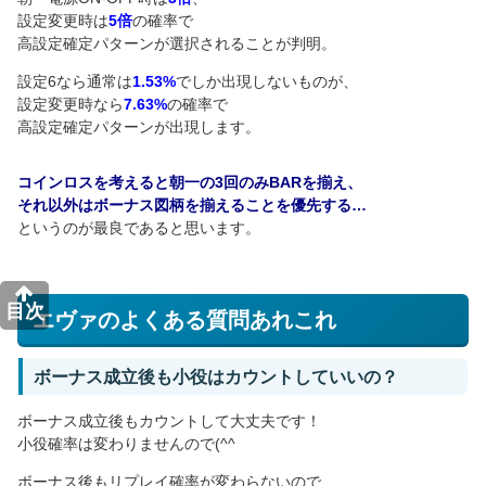
設定変更時は
5倍
の確率で
高設定確定パターンが選択されることが判明。
設定6なら通常は
1.53%
でしか出現しないものが、
設定変更時なら
7.63%
の確率で
高設定確定パターンが出現します。
コインロスを考えると朝一の3回のみBARを揃え、
それ以外はボーナス図柄を揃えることを優先する…
というのが最良であると思います。
目次
エヴァのよくある質問あれこれ
ボーナス成立後も小役はカウントしていいの？
ボーナス成立後もカウントして大丈夫です！
小役確率は変わりませんので(^^ゞ
ボーナス後もリプレイ確率が変わらないので、