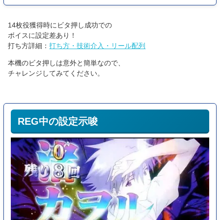
14枚役獲得時にビタ押し成功での
ボイスに設定差あり！
打ち方詳細：
打ち方・技術介入・リール配列
本機のビタ押しは意外と簡単なので、
チャレンジしてみてください。
REG中の設定示唆