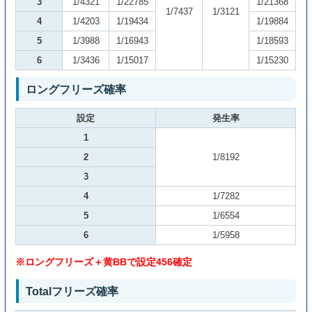
3
1/4321
1/22785
1/21368
1/7437
1/3121
4
1/4203
1/19434
1/19884
5
1/3988
1/16943
1/18593
6
1/3436
1/15017
1/15230
ロングフリーズ確率
設定
発生率
1
2
1/8192
3
4
1/7282
5
1/6554
6
1/5958
※ロングフリーズ＋黄BBで設定456確定
Totalフリーズ確率