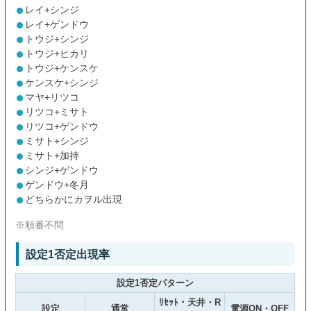
レイ+シンジ
レイ+ゲンドウ
トウジ+シンジ
トウジ+ヒカリ
トウジ+ケンスケ
ケンスケ+シンジ
マヤ+リツコ
リツコ+ミサト
リツコ+ゲンドウ
ミサト+シンジ
ミサト+加持
シンジ+ゲンドウ
ゲンドウ+冬月
どちらかにカヲル出現
※順番不問
設定1否定出現率
設定1否定パターン
ﾘｾｯﾄ・天井・R
設定
通常
電源ON・OFF