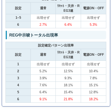
ﾘｾｯﾄ・天井・R
設定
通常
電源ON・OFF
EG3連
1~5
出現せず
出現せず
出現せず
6
2.7%
6.4%
5.3%
REG中示唆トータル出現率
設定確定パターン出現率
ﾘｾｯﾄ・天井・R
設定
通常
電源ON・OFF
EG3連
1
出現せず
出現せず
出現せず
2
5.2%
12.5%
10.4%
3
3.9%
9.3%
7.8%
4
7.6%
18.1%
15.1%
5
6.4%
15.4%
12.8%
6
9.1%
21.8%
18.2%