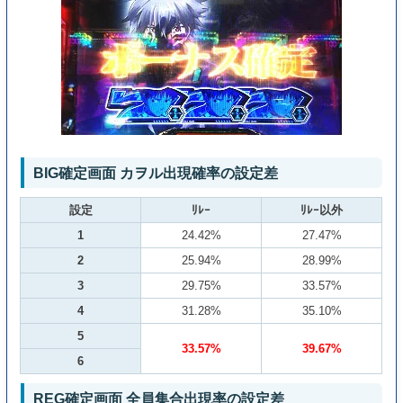
BIG確定画面 カヲル出現確率の設定差
設定
ﾘﾚｰ
ﾘﾚｰ以外
1
24.42%
27.47%
2
25.94%
28.99%
3
29.75%
33.57%
4
31.28%
35.10%
5
33.57%
39.67%
6
REG確定画面 全員集合出現率の設定差