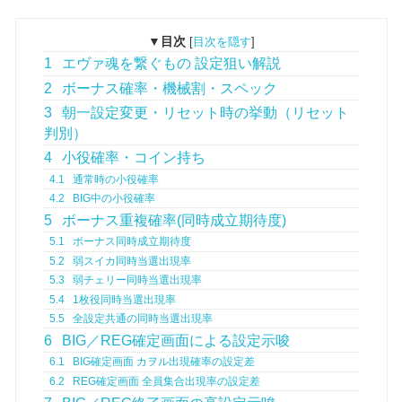
▼目次
[
目次を隠す
]
1
エヴァ魂を繋ぐもの 設定狙い解説
2
ボーナス確率・機械割・スペック
3
朝一設定変更・リセット時の挙動（リセット
判別）
4
小役確率・コイン持ち
4.1
通常時の小役確率
4.2
BIG中の小役確率
5
ボーナス重複確率(同時成立期待度)
5.1
ボーナス同時成立期待度
5.2
弱スイカ同時当選出現率
5.3
弱チェリー同時当選出現率
5.4
1枚役同時当選出現率
5.5
全設定共通の同時当選出現率
6
BIG／REG確定画面による設定示唆
6.1
BIG確定画面 カヲル出現確率の設定差
6.2
REG確定画面 全員集合出現率の設定差