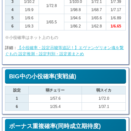
3
1/10.2
1/103.0
1/72.1
1/7.39
1/72.8
4
1/9.9
1/98.8
1/68.7
1/7.17
5
1/9.6
1/94.6
1/65.6
1/6.89
1/65.5
6
1/9.3
1/86.2
1/62.8
1/6.65
※小役確率はネット上のもの
詳細：
【小役確率・設定示唆等追記！】エヴァンゲリオン魂を繋
ぐもの 設定推測・設定判別・設定差まとめ
BIG中の小役確率(実戦値)
設定
弱チェリー
弱スイカ
1
1/57.6
1/72.0
6
1/25.4
1/37.1
ボーナス重複確率(同時成立期待度)