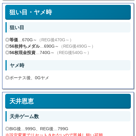
狙い目・ヤメ時
狙い目
◎
等価
…670G～
（REG後470G～）
◎
56枚持ちメダル
…690G～
（REG後490G～）
◎
56枚現金投資
…740G～
（REG後540G～）
ヤメ時
◎ボーナス後、0Gヤメ
天井恩恵
天井ゲーム数
◎BIG後…999G、REG後…799G
※設定変更でリセットされないので宵越し狙い可能