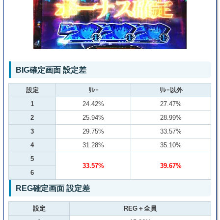
BIG確定画面 設定差
設定
ﾘﾚｰ
ﾘﾚｰ以外
1
24.42%
27.47%
2
25.94%
28.99%
3
29.75%
33.57%
4
31.28%
35.10%
5
33.57%
39.67%
6
REG確定画面 設定差
設定
REG＋全員