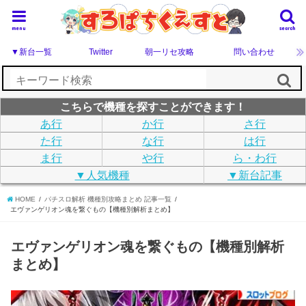
menu
search
▼新台一覧
Twitter
朝一リセ攻略
問い合わせ
こちらで機種を探すことができます！
あ行
か行
さ行
た行
な行
は行
ま行
や行
ら・わ行
▼人気機種
▼新台記事
HOME
パチスロ解析 機種別攻略まとめ 記事一覧
エヴァンゲリオン魂を繋ぐもの【機種別解析まとめ】
エヴァンゲリオン魂を繋ぐもの【機種別解析
まとめ】