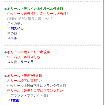
右リール上段スイカ＆中段ベル停止時
①左リール適当打ち、②中リール適当打ち
(順番が逆だと取りこぼしあり)
スイカ揃い
⇒
弱スイカ
その他
⇒
ベル
右リール中段チェリー出現時
中・右リール適当打ち
成立役…
リーチ目
右リール上段赤7停止時
左リール枠下に青7狙い
①左リール上段or下段にブランク停止時
中リールにBARを目安にブランク狙い
「ブランク・ブランク・赤7」
⇒
1枚役