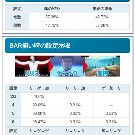
設定
魂のﾙﾌﾗﾝ
集結の運命
奇数
57.28%
42.72%
偶数
42.72%
57.28%
BAR揃い時の設定示唆
設定
リ→ゲ→加
リ→リ→加
ゲ→加→リ
123
100%
—
—
4
99.69%
0.31%
—
5
99.08%
0.31%
0.31%
6
98.47%
0.31%
0.31%
設定
リ→ゲ→ゲ
リ→リ→リ
加→リ→ゲ