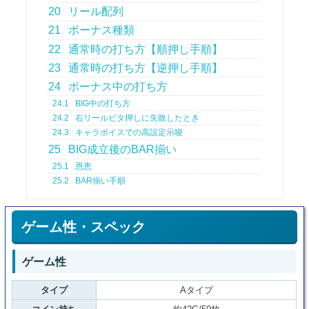
20
リール配列
21
ボーナス種類
22
通常時の打ち方【順押し手順】
23
通常時の打ち方【逆押し手順】
24
ボーナス中の打ち方
24.1
BIG中の打ち方
24.2
右リールビタ押しに失敗したとき
24.3
キャラボイスでの高設定示唆
25
BIG成立後のBAR揃い
25.1
恩恵
25.2
BAR揃い手順
ゲーム性・スペック
ゲーム性
タイプ
Aタイプ