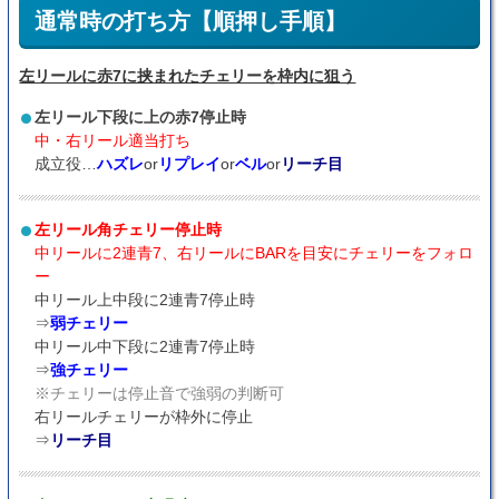
通常時の打ち方【順押し手順】
左リールに赤7に挟まれたチェリーを枠内に狙う
左リール下段に上の赤7停止時
中・右リール適当打ち
成立役…
ハズレ
or
リプレイ
or
ベル
or
リーチ目
左リール角チェリー停止時
中リールに2連青7、右リールにBARを目安にチェリーをフォロ
ー
中リール上中段に2連青7停止時
⇒
弱チェリー
中リール中下段に2連青7停止時
⇒
強チェリー
※チェリーは停止音で強弱の判断可
右リールチェリーが枠外に停止
⇒
リーチ目