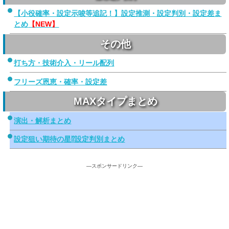
【小役確率・設定示唆等追記！】設定推測・設定判別・設定差ま
とめ
【NEW】
その他
打ち方・技術介入・リール配列
フリーズ恩恵・確率・設定差
MAXタイプまとめ
演出・解析まとめ
設定狙い期待の星⁉設定判別まとめ
—スポンサードリンク—