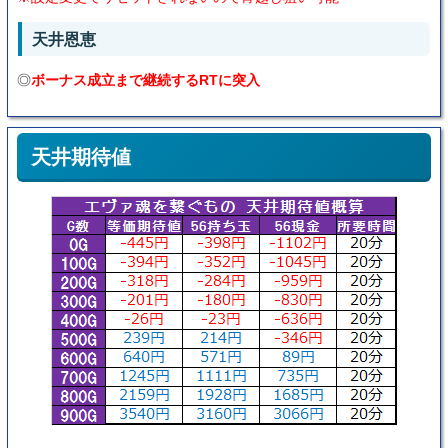
天井恩恵
◎
ボーナス成立まで継続するRTに突入
天井期待値