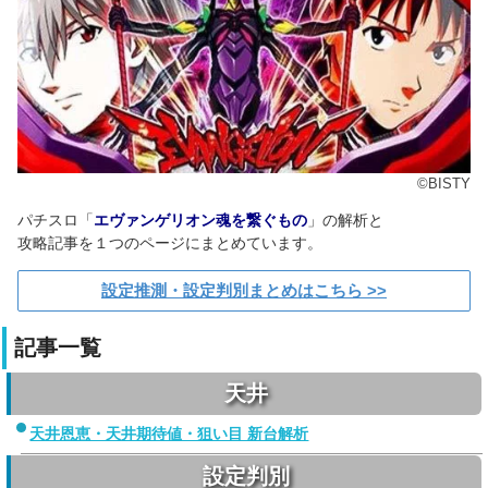
©BISTY
パチスロ「
エヴァンゲリオン魂を繋ぐもの
」の解析と
攻略記事を１つのページにまとめています。
設定推測・設定判別まとめはこちら >>
記事一覧
天井
天井恩恵・天井期待値・狙い目 新台解析
設定判別