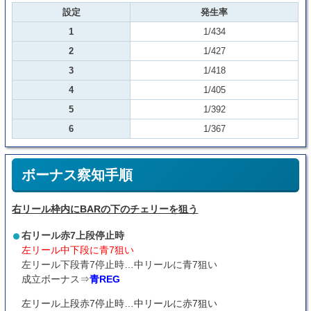
設定
発生率
1
1/434
2
1/427
3
1/418
4
1/405
5
1/392
6
1/367
ボーナス察知手順
右リール枠内にBARの下のチェリーを狙う
右リール赤7上段停止時
左リール中下段に青7狙い
左リール下段青7停止時…中リールに青7狙い
成立ボーナス⇒
青REG
左リール上段赤7停止時…中リールに赤7狙い