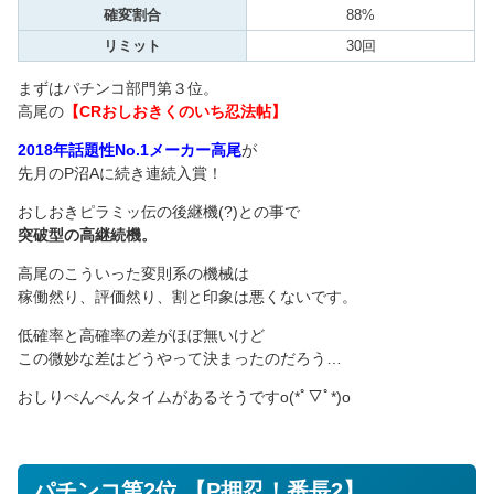
確変割合
88%
リミット
30回
まずはパチンコ部門第３位。
高尾の
【CRおしおきくのいち忍法帖】
2018年話題性No.1メーカー高尾
が
先月のP沼Aに続き連続入賞！
おしおきピラミッ伝の後継機(?)との事で
突破型の高継続機。
高尾のこういった変則系の機械は
稼働然り、評価然り、割と印象は悪くないです。
低確率と高確率の差がほぼ無いけど
この微妙な差はどうやって決まったのだろう…
おしりぺんぺんタイムがあるそうですo(*ﾟ▽ﾟ*)o
パチンコ第2位 【P押忍！番長2】