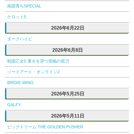
南国育ちSPECIAL
ケロット5
2026年6月22日
ダークハイビ
2026年6月8日
戦国乙女5 業火を穿つ宿焔の双刃
ソードアート・オンライン2
BIRDIE WING
2026年5月25日
GALFY
2026年5月11日
ビッグドリーム THE GOLDEN PUSHER